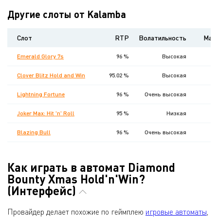
Другие слоты от Kalamba
Слот
RTP
Волатильность
Maxw
Emerald Glory 7s
96 %
Высокая
10
Clover Blitz Hold and Win
95.02 %
Высокая
12
Lightning Fortune
96 %
Очень высокая
25
Joker Max: Hit 'n' Roll
95 %
Низкая
50
Blazing Bull
96 %
Очень высокая
6
Как играть в автомат Diamond
Bounty Xmas Hold'n'Win?
(Интерфейс)
Провайдер делает похожие по геймплею
игровые автоматы
,