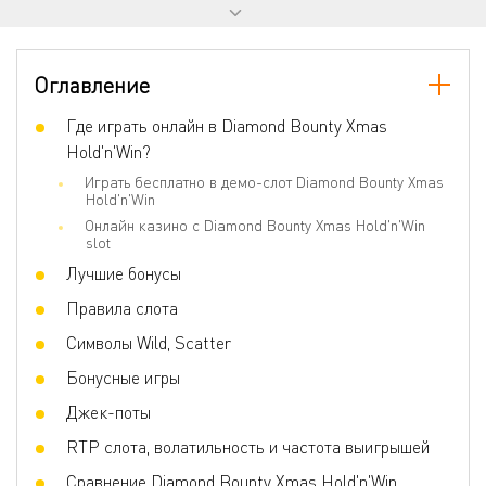
Прогрессивный джекпот
Да
Количество барабанов
5
Оглавление
Количество линий
10
Джокеры
Где играть онлайн в Diamond Bounty Xmas
Нет
Hold'n'Win?
Скаттер
Нет
Играть бесплатно в демо-слот Diamond Bounty Xmas
Игра по равным шансам
Да
Hold'n'Win
Онлайн казино с Diamond Bounty Xmas Hold'n'Win
Бонусные игры
Gamble, HyperBet, Hold and Win Spins,
slot
BuyBonus
Лучшие бонусы
Волатильность
Очень высокая
Правила слота
3D слот
Да
Символы Wild, Scatter
Респины
Да
Бонусные игры
Фриспины
Нет
Джек-поты
Прогрессивные умножения
Нет
RTP слота, волатильность и частота выигрышей
Ставка на линию
0.1 - 100
Сравнение Diamond Bounty Xmas Hold'n'Win