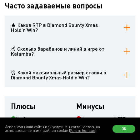
Часто задаваемые вопросы
🎩 Каков RTP в Diamond Bounty Xmas
Hold'n'Win?
Уровень возврата игроку составляет 95.5%.
🍏 Сколько барабанов и линий в игре от
Kalamba?
В онлайн-слоте предлагается 5 барабанов в 3 ряда и 10
фиксированных линий выплат.
⏰ Какой максимальный размер ставки в
Diamond Bounty Xmas Hold'n'Win?
Игроки могут поставить максимум 100 евро.
Плюсы
Минусы
Удобно, что даже
Непредсказуемый РТП в
символы разных цветов
разных казино
Используя наши сайты или услуги, вы соглашаетесь на
дают прибыль
Не всегда покупной
ОК
использование нами файлов cookie
(Узнать больше)
Большие выплаты
бонус оправдывает
Есть риск-игра
затраты