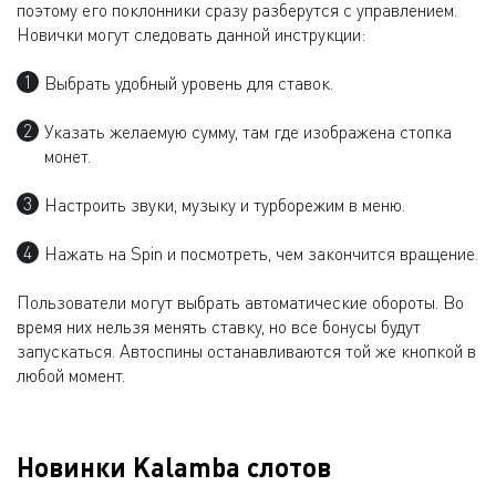
поэтому его поклонники сразу разберутся с управлением.
Новички могут следовать данной инструкции:
Выбрать удобный уровень для ставок.
Указать желаемую сумму, там где изображена стопка
монет.
Настроить звуки, музыку и турборежим в меню.
Нажать на Spin и посмотреть, чем закончится вращение.
Пользователи могут выбрать автоматические обороты. Во
время них нельзя менять ставку, но все бонусы будут
запускаться. Автоспины останавливаются той же кнопкой в
любой момент.
Новинки Kalamba слотов