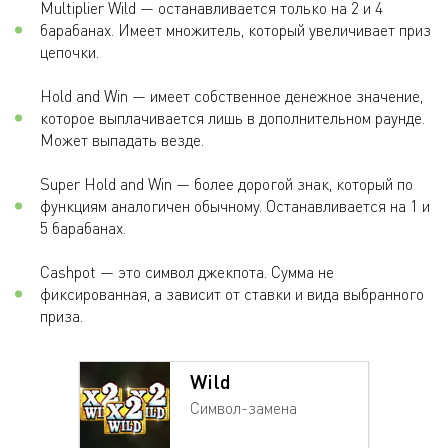
Multiplier Wild — останавливается только на 2 и 4
барабанах. Имеет множитель, который увеличивает приз
цепочки.
Hold and Win — имеет собственное денежное значение,
которое выплачивается лишь в дополнительном раунде.
Может выпадать везде.
Super Hold and Win — более дорогой знак, который по
функциям аналогичен обычному. Останавливается на 1 и
5 барабанах.
Cashpot — это символ джекпота. Сумма не
фиксированная, а зависит от ставки и вида выбранного
приза.
Wild
Символ-замена