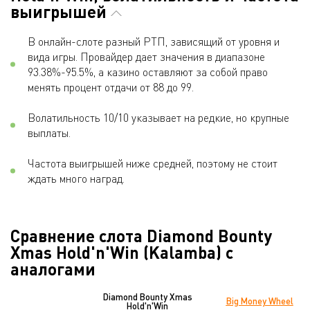
выигрышей
В онлайн-слоте разный РТП, зависящий от уровня и
вида игры. Провайдер дает значения в диапазоне
93.38%-95.5%, а казино оставляют за собой право
менять процент отдачи от 88 до 99.
Волатильность 10/10 указывает на редкие, но крупные
выплаты.
Частота выигрышей ниже средней, поэтому не стоит
ждать много наград.
Сравнение слота Diamond Bounty
Xmas Hold'n'Win (Kalamba) с
аналогами
Diamond Bounty Xmas
Big Money Wheel
Hold'n'Win