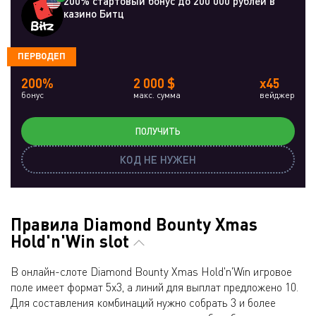
200% стартовый бонус до 200 000 рублей в
казино Битц
ПЕРВОДЕП
200%
2 000 $
x45
бонус
макс. сумма
вейджер
ПОЛУЧИТЬ
КОД НЕ НУЖЕН
Правила Diamond Bounty Xmas
Hold'n'Win slot
В онлайн-слоте Diamond Bounty Xmas Hold'n'Win игровое
поле имеет формат 5х3, а линий для выплат предложено 10.
Для составления комбинаций нужно собрать 3 и более