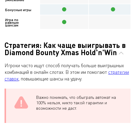
Бонусные игры
Игра по
равным
шансам
Стратегия: Как чаще выигрывать в
Diamond Bounty Xmas Hold'n'Win
Игроки часто ищут способ получать больше выигрышных
комбинаций в онлайн слотах. В этом им помогают
стратегии
ставок
, повышающие шансы на удачу.
Важно понимать, что обыграть автомат на
100% нельзя, никто такой гарантии и
возможности не даст.