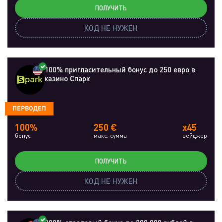
ПОЛУЧИТЬ
КОД НЕ НУЖЕН
100% пригласительный бонус до 250 евро в
казино Спарк
ПЕРВОДЕП
100%
250 €
x45
бонус
макс. сумма
вейджер
ПОЛУЧИТЬ
КОД НЕ НУЖЕН