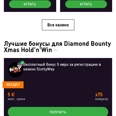
ИГРАТЬ
ИГРАТЬ
Все казино
Лучшие бонусы для Diamond Bounty
Xmas Hold'n'Win
Бесплатный бонус 5 евро за регистрацию в
казино SlottyWay
БЕЗДЕП
5 €
x75
макс. сумма
вейджер
ПОЛУЧИТЬ