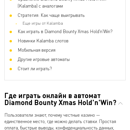
(Kalamba) с аналогами
Стратегия: Как чаще выигрывать
Еще игры от Kalamba
Как играть в Diamond Bounty Xmas Hold'n'Win?
Новинки Kalamba слотов
Мобильная версия
Другие игровые автоматы
Стоит ли играть?
Где играть онлайн в автомат
Diamond Bounty Xmas Hold'n'Win?
Пользователи знают, почему честные казино —
единственное место, где можно делать ставки. Простая
оплата, быстрые выводы, конфиденциальность данных,