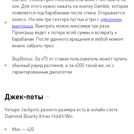
кон. Для этого нужно нажать на кнопку Gamble, которая
появляется под барабанами после спина. Открывается
колесо. На нем три сектора пустых и три с
удвоением
выигрыша
. Выиграть можно максимум три раза.
Проигрыш ведет к потере всей суммы и возврату к
барабанам. После удачного вращения в любой момент
можно забрать приз.
BuyBonus. За х75 от ставки пользователь может купить
обычный раунд респинов, а за х200 такой же, но с
гарантированным джекпотом.
Джек-поты
Четыре Jackpots разного размера есть в онлайн слоте
Diamond Bounty Xmas Hold'n'Win:
Mini — x20.