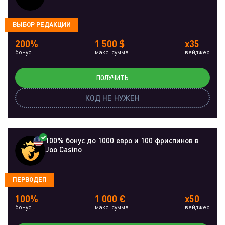
ВЫБОР РЕДАКЦИИ
200%
1 500 $
x35
бонус
макс. сумма
вейджер
ПОЛУЧИТЬ
КОД НЕ НУЖЕН
100% бонус до 1000 евро и 100 фриспинов в
Joo Casino
ПЕРВОДЕП
100%
1 000 €
x50
бонус
макс. сумма
вейджер