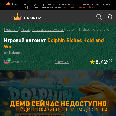
Сайт не проводит азартные игры на деньги и носит исключительно
информационный характер.
support@casinoz.biz
Главная
Игры
Игровые автоматы
Dolphin Riches Hold and Win 
Игровой автомат
Dolphin Riches Hold and
Win
от Kalamba
8.42
/10
1 отзыв
Доступно из США
ДЕМО СЕЙЧАС НЕДОСТУПНО
ПЕРЕЙДИТЕ В КАЗИНО, ГДЕ ИГРА ДОСТУПНА