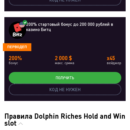
200% стартовый бонус до 200 000 рублей в
казино Битц
ПЕРВОДЕП
200%
2 000 $
x45
бонус
макс. сумма
вейджер
ПОЛУЧИТЬ
КОД НЕ НУЖЕН
Правила Dolphin Riches Hold and Win
slot