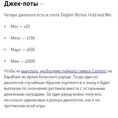
Джек-поты
Четыре джекпота есть в слоте Dolphin Riches Hold and Win:
Mini — x20.
Minor — x100.
Major — x500.
Maxi — x2000.
Чтобы их
выиграть, необходимо поймать символ Cashpot
на
барабане во время бонусного раунда. Тогда один из
джекпотов случайным образом подтянется к знаку и будет
выплачен по окончанию респинов вместе с остальными
денежными наградами. За один раунд можно получить
несколько одинаковых и разных джекпотов, как и на
протяжении всей игры.