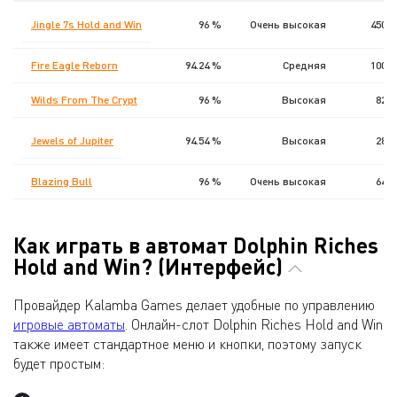
Jingle 7s Hold and Win
96 %
Очень высокая
45000
Fire Eagle Reborn
94.24 %
Средняя
10000
Wilds From The Crypt
96 %
Высокая
8252
Jewels of Jupiter
94.54 %
Высокая
2830
Blazing Bull
96 %
Очень высокая
6480
Как играть в автомат Dolphin Riches
Hold and Win? (Интерфейс)
Провайдер Kalamba Games делает удобные по управлению
игровые автоматы
. Онлайн-слот Dolphin Riches Hold and Win
также имеет стандартное меню и кнопки, поэтому запуск
будет простым: