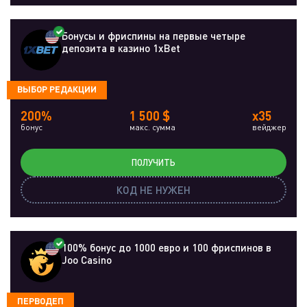
Бонусы и фриспины на первые четыре
депозита в казино 1xBet
ВЫБОР РЕДАКЦИИ
200%
1 500 $
x35
бонус
макс. сумма
вейджер
ПОЛУЧИТЬ
КОД НЕ НУЖЕН
100% бонус до 1000 евро и 100 фриспинов в
Joo Casino
ПЕРВОДЕП