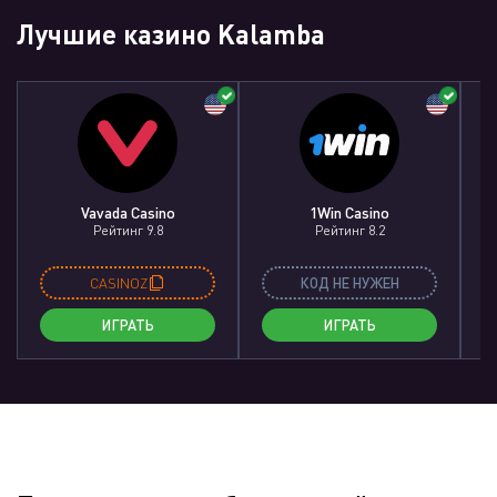
Лучшие казино Kalamba
Vavada Casino
1Win Casino
Рейтинг 9.8
Рейтинг 8.2
CASINOZ
КОД НЕ НУЖЕН
ИГРАТЬ
ИГРАТЬ