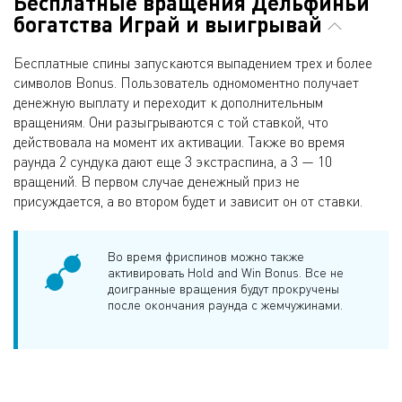
Бесплатные вращения Дельфиньи
богатства Играй и выигрывай
Бесплатные спины запускаются выпадением трех и более
символов Bonus. Пользователь одномоментно получает
денежную выплату и переходит к дополнительным
вращениям. Они разыгрываются с той ставкой, что
действовала на момент их активации. Также во время
раунда 2 сундука дают еще 3 экстраспина, а 3 — 10
вращений. В первом случае денежный приз не
присуждается, а во втором будет и зависит он от ставки.
Во время фриспинов можно также
активировать Hold and Win Bonus. Все не
доигранные вращения будут прокручены
после окончания раунда с жемчужинами.