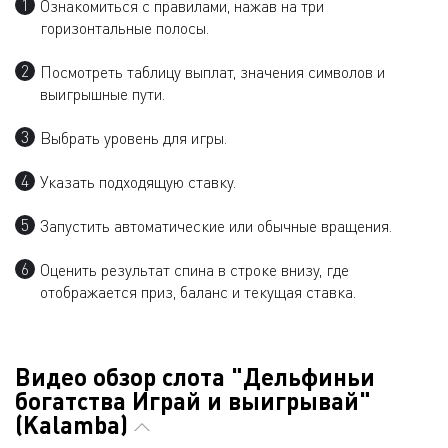
Ознакомиться с правилами, нажав на три
горизонтальные полосы.
Посмотреть таблицу выплат, значения символов и
выигрышные пути.
Выбрать уровень для игры.
Указать подходящую ставку.
Запустить автоматические или обычные вращения.
Оценить результат спина в строке внизу, где
отображается приз, баланс и текущая ставка.
Видео обзор слота "Дельфиньи
богатства Играй и выигрывай"
(Kalamba)