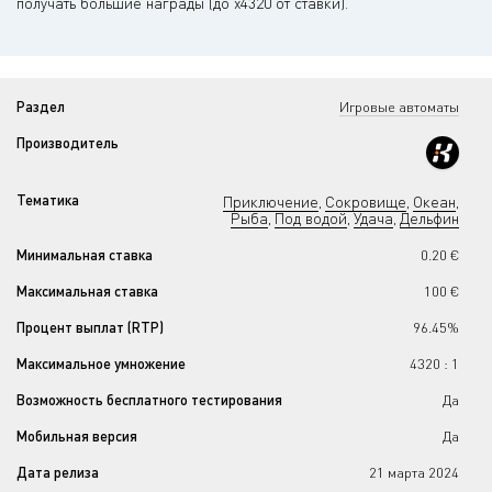
получать большие награды (до х4320 от ставки).
Раздел
Игровые автоматы
Производитель
Тематика
Приключение
Сокровище
Океан
,
,
,
Рыба
Под водой
Удача
Дельфин
,
,
,
Минимальная ставка
0.20 €
Максимальная ставка
100 €
Процент выплат (RTP)
96.45%
Максимальное умножение
4320 : 1
Возможность бесплатного тестирования
Да
Мобильная версия
Да
Дата релиза
21 мартa 2024