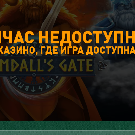
ЙЧАС НЕДОСТУП
КАЗИНО, ГДЕ ИГРА ДОСТУПН