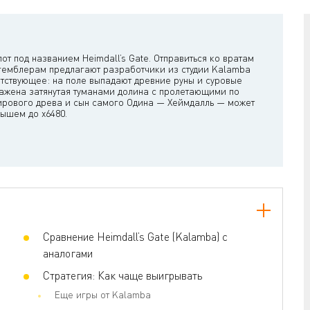
от под названием Heimdall’s Gate. Отправиться ко вратам
гемблерам предлагают разработчики из студии Kalamba
тствующее: на поле выпадают древние руны и суровые
ражена затянутая туманами долина с пролетающими по
ирового древа и сын самого Одина — Хеймдалль — может
рышем до х6480.
Сравнение Heimdall’s Gate (Kalamba) с
аналогами
Стратегия: Как чаще выигрывать
Еще игры от Kalamba