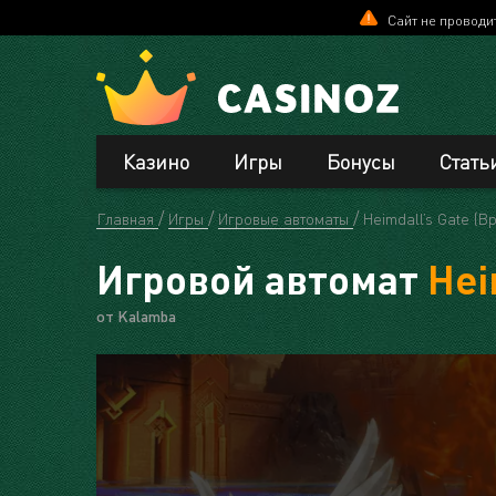
Сайт не проводи
Казино
Игры
Бонусы
Стать
Главная
Игры
Игровые автоматы
Heimdall’s Gate (В
Игровой автомат
Hei
от Kalamba