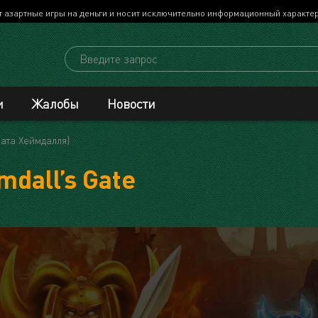
т азартные игры на деньги и носит исключительно информационный характе
и
Жалобы
Новости
рата Хеймдалля)
mdall’s Gate