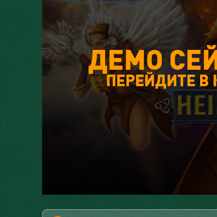
ДЕМО СЕ
ПЕРЕЙДИТЕ В 