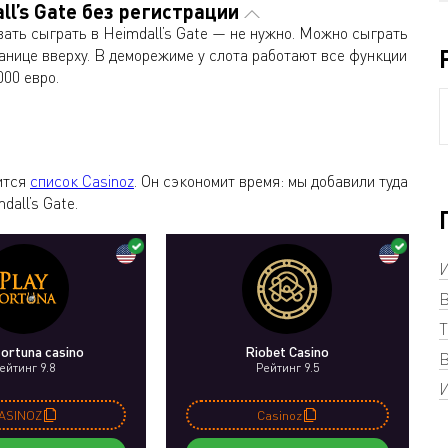
ll’s Gate без регистрации
вать сыграть в Heimdall’s Gate — не нужно. Можно сыграть
транице вверху. В деморежиме у слота работают все функции
000 евро.
ится
список Casinoz
. Он сэкономит время: мы добавили туда
all’s Gate.
И
В
Т
ortuna casino
Riobet Casino
В
ейтинг 9.8
Рейтинг 9.5
И
ASINOZ
Casinoz