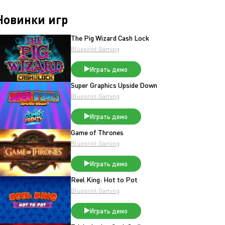
Новинки игр
The Pig Wizard Cash Lock
Blueprint Gaming
Играть демо
Super Graphics Upside Down
Blueprint Gaming
Играть демо
Game of Thrones
Blueprint Gaming
Играть демо
Reel King: Hot to Pot
Blueprint Gaming
Играть демо