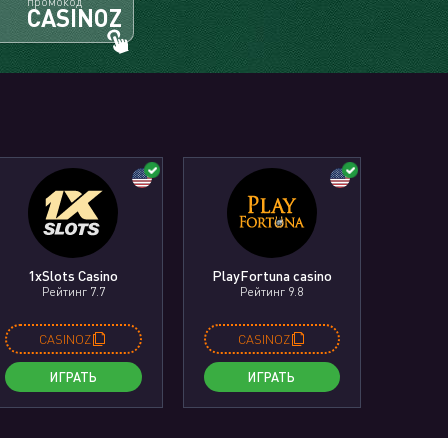
промокод
CASINOZ
1xSlots Casino
PlayFortuna casino
Рейтинг 7.7
Рейтинг 9.8
CASINOZ
CASINOZ
ИГРАТЬ
ИГРАТЬ