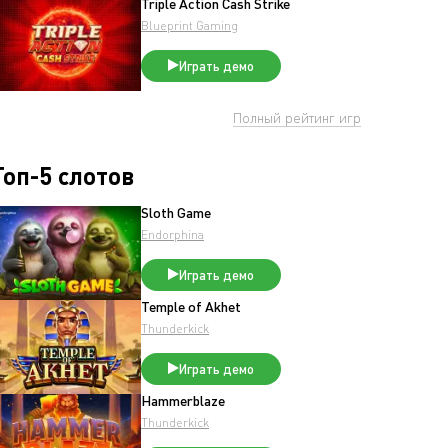
Triple Action Cash Strike
Blueprint Gaming
Играть демо
Полный рейтинг игр
Топ-5 слотов
Sloth Game
Endorphina
Играть демо
Temple of Akhet
Thunderkick
Играть демо
Hammerblaze
Thunderkick