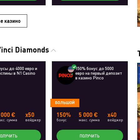
е казино
Vinci Diamonds
усы до 4000 евро и
150% бонус до 5000
спины в N1 Casino
евро на первый депозит
в казино Pinco
БОЛЬШОЙ
 000 €
x50
150%
5 000 €
x40
акс. сумма
вейджер
бонус
макс. сумма
вейджер
ОЛУЧИТЬ
ПОЛУЧИТЬ