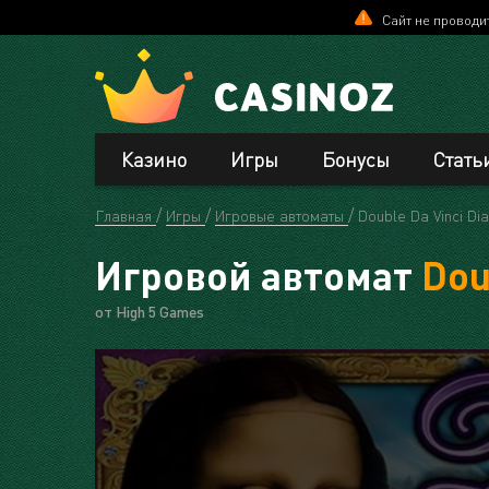
Сайт не проводи
Казино
Игры
Бонусы
Стать
Главная
Игры
Игровые автоматы
Double Da Vinci D
Игровой автомат
Dou
от High 5 Games