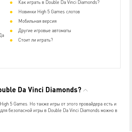
Как играть в Double Da Vinci Diamonds?
Новинки High 5 Games слотов
Мобильная версия
Другие игровые автоматы
Стоит ли играть?
ouble Da Vinci Diamonds?
High 5 Games. Но также игры от этого провайдера есть и
для безопасной игры в Double Da Vinci Diamonds можно в