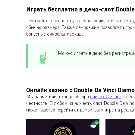
Играть бесплатно в демо-слот Double
Поиграйте в бесплатную демоверсию, чтобы понять,
обычно размера. Также деморежим позволяет игроку
бонусные символы, каскады.
Можно играть в демо без регистраци
Онлайн казино с Double Da Vinci Diamo
Мы разметили в конце обзора
список Casinoz
с нес
честность. В любом из них есть слот Double Da Vinc
может быстро перейти от демоигры к игре на реаль