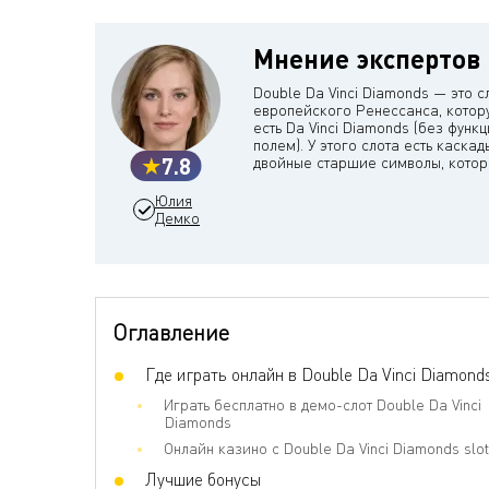
Мнение экспертов
Double Da Vinci Diamonds — это 
европейского Ренессанса, котору
есть Da Vinci Diamonds (без функ
полем). У этого слота есть каска
7.8
двойные старшие символы, которы
Юлия
Демко
Оглавление
Где играть онлайн в Double Da Vinci Diamond
Играть бесплатно в демо-слот Double Da Vinci
Diamonds
Онлайн казино с Double Da Vinci Diamonds slot
Лучшие бонусы