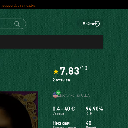
р.
support@casinoz.biz
Войти
7.83
/10
2 отзыва
Доступно из США
0.4 - 40 €
94.90%
Ставка
RTP
Низкая
40
Волатильность
Линий