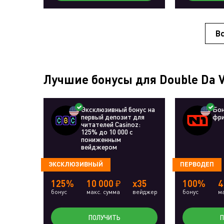
Вс
Лучшие бонусы для Double Da 
Эксклюзивный бонус на
Бон
первый депозит для
фри
читателей Casinoz:
125% до 10 000 с
пониженным
вейджером
ЭКСКЛЮЗИВНЫЙ
ПЕРВОДЕП
125%
10 000 ₽
x35
100%
4
бонус
макс. сумма
вейджер
бонус
м
ПОЛУЧИТЬ
П