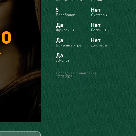
5
Нет
Барабанов
Скаттеры
Да
Нет
НО
Фриспины
Респины
Да
Нет
Бонусные игры
Джокеры
А
Да
3D-слот
Последнее обновление
17.05.2025