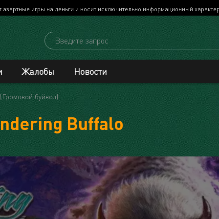
т азартные игры на деньги и носит исключительно информационный характе
и
Жалобы
Новости
 (Громовой буйвол)
ndering Buffalo