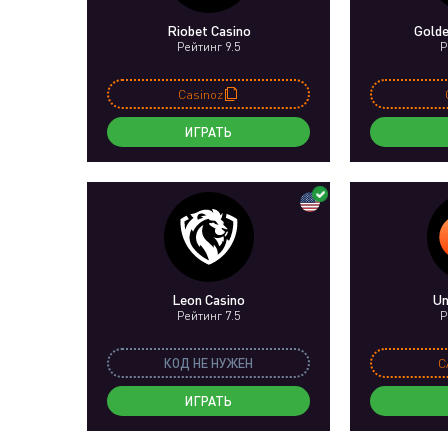
Riobet Casino
Golde
Рейтинг 9.5
Р
Casinoz
ИГРАТЬ
Leon Casino
Un
Рейтинг 7.5
Р
КОД НЕ НУЖЕН
C
ИГРАТЬ