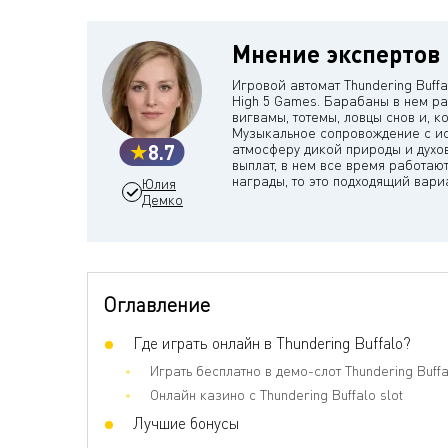
Мнение экспертов
Игровой автомат Thundering Buff
High 5 Games. Барабаны в нем ра
вигвамы, тотемы, ловцы снов и, 
Музыкальное сопровождение с ис
8.7
атмосферу дикой природы и духов
выплат, в нем все время работают
награды, то это подходящий вариа
Юлия
Демко
Оглавление
Где играть онлайн в Thundering Buffalo?
Играть бесплатно в демо-слот Thundering Buffa
Онлайн казино с Thundering Buffalo slot
Лучшие бонусы