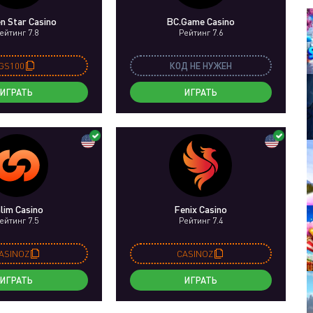
n Star Casino
BC.Game Casino
ейтинг 7.8
Рейтинг 7.6
GS100
КОД НЕ НУЖЕН
ИГРАТЬ
ИГРАТЬ
lim Casino
Fenix Casino
ейтинг 7.5
Рейтинг 7.4
ASINOZ
CASINOZ
ИГРАТЬ
ИГРАТЬ