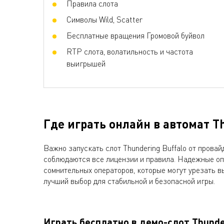
Правила слота
Символы Wild, Scatter
Бесплатные вращения Громовой буйвол
RTP слота, волатильность и частота
выигрышей
Где играть онлайн в автомат T
Важно запускать слот Thundering Buffalo от прова
соблюдаются все лицензии и правила. Надежные опе
сомнительных операторов, которые могут урезать 
лучший выбор для стабильной и безопасной игры.
Играть бесплатно в демо-слот Thunde