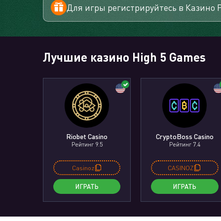
Для игры регистрируйтесь в Казино 
Лучшие казино High 5 Games
Riobet Casino
CryptoBoss Casino
Рейтинг 9.5
Рейтинг 7.4
Casinoz
CASINOZ
ИГРАТЬ
ИГРАТЬ