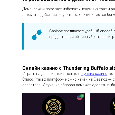
Демо-режим помогает избежать ненужных трат и ра
автомат в действии, изучить, как активируются бону
Casinoz предлагает удобный способ 
предоставляя обширный каталог игр.
Онлайн казино с Thundering Buffalo sl
Играть на деньги стоит только в
лучших казино
, ко
Список таких платформ можно найти на Casinoz — с
оператора. Изучение обзоров поможет сделать выбо