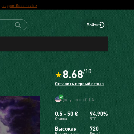
р.
support@casinoz.biz
Войти
8.68
/10
Оставить первый отзыв
Доступно из США
0.5 - 50 €
94.90%
Ставка
RTP
Высокая
720
Волатильность
Линий