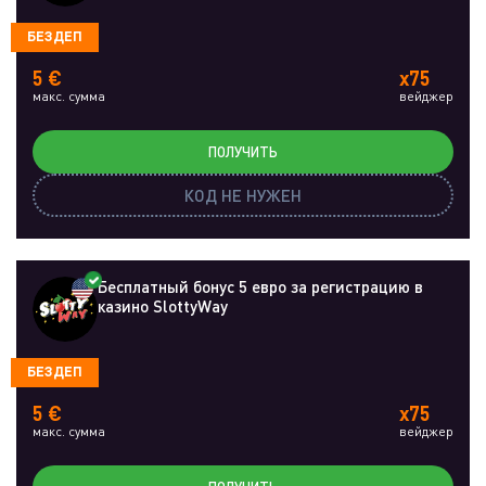
БЕЗДЕП
5 €
x75
макс. сумма
вейджер
ПОЛУЧИТЬ
КОД НЕ НУЖЕН
Бесплатный бонус 5 евро за регистрацию в
казино SlottyWay
БЕЗДЕП
5 €
x75
макс. сумма
вейджер