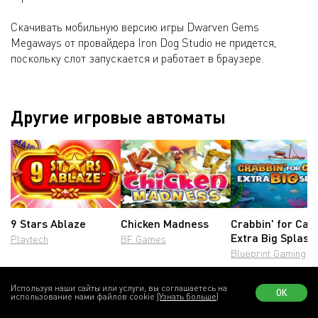
Скачивать мобильную версию игры Dwarven Gems
Megaways от провайдера Iron Dog Studio не придется,
поскольку слот запускается и работает в браузере.
Другие игровые автоматы
9 Stars Ablaze
Chicken Madness
Crabbin' for Cas
Extra Big Splash
Playtech
BF Games
Blueprint Gaming
Используя наши сайты или услуги, вы соглашаетесь на
ОК
Стоит ли играть в Dwarven Gems
использование нами файлов cookie
(Узнать больше)
Megaways (Iron Dog)?