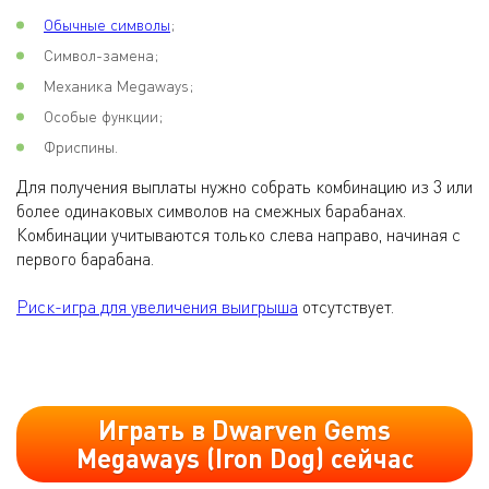
Обычные символы
;
Символ-замена;
Механика Megaways;
Особые функции;
Фриспины.
Для получения выплаты нужно собрать комбинацию из 3 или
более одинаковых символов на смежных барабанах.
Комбинации учитываются только слева направо, начиная с
первого барабана.
Риск-игра для увеличения выигрыша
отсутствует.
Играть в Dwarven Gems
Megaways (Iron Dog) сейчас