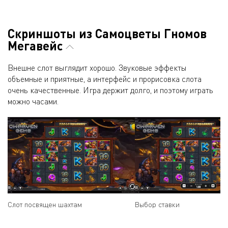
Скриншоты из Самоцветы Гномов
Мегавейс
Внешне слот выглядит хорошо. Звуковые эффекты
объемные и приятные, а интерфейс и прорисовка слота
очень качественные. Игра держит долго, и поэтому играть
можно часами.
Слот посвящен шахтам
Выбор ставки