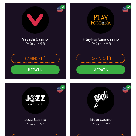
Vavada Casino
PlayFortuna casino
Рейтинг 9.8
Рейтинг 9.8
CASINOZ
CASINOZ
ИГРАТЬ
ИГРАТЬ
Jozz Casino
Booi casino
Рейтинг 9.4
Рейтинг 9.4