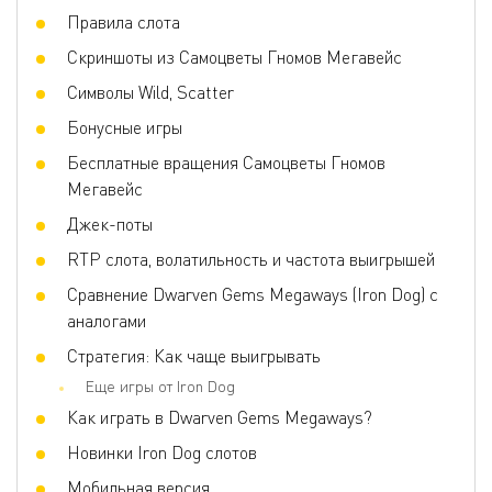
Megaways, Avalanche, Sticky Wilds, Max
Megaways, Cascading Symbols, Symbol
Правила слота
Swap, Symbol Swap Respins, Additional
Free Spins, Free Spins Multiplier, RTP
Скриншоты из Самоцветы Гномов Мегавейс
range, Scatter symbols, Multiway (+1024),
Wild
Символы Wild, Scatter
Волатильность
Высокая
Бонусные игры
3D слот
Нет
Бесплатные вращения Самоцветы Гномов
Респины
Нет
Мегавейс
Фриспины
Да
Джек-поты
Прогрессивные умножения
Да
RTP слота, волатильность и частота выигрышей
Сравнение Dwarven Gems Megaways (Iron Dog) с
аналогами
Стратегия: Как чаще выигрывать
Еще игры от Iron Dog
Как играть в Dwarven Gems Megaways?
Новинки Iron Dog слотов
Мобильная версия