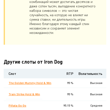
комбинаций может достигать десятков и
даже сотен тысяч, выпадение конкретного
набора символов — это чистая
случайность, на которую не влияет ни
сумма ставки, ни длительность игры.
Именно благодаря этому каждый спин
независим и сохраняет элемент
неожиданности.
Другие слоты от Iron Dog
Слот
RTP
Волатильность
The Golden Mummy Hold & Win
95 %
Высокая
Train Strike Hold & Win
95 %
Высокая
Piñata Go Go
95.15 %
Средняя