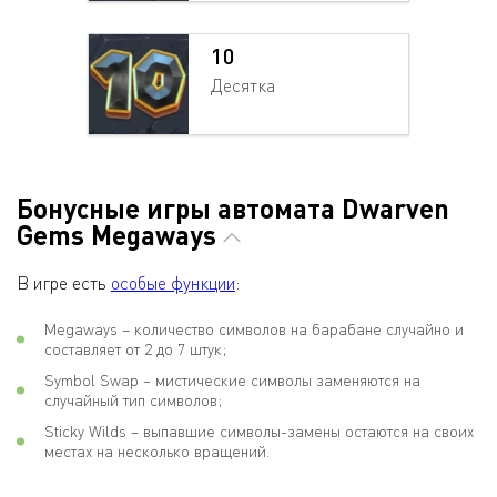
10
Десятка
Бонусные игры автомата Dwarven
Gems Megaways
В игре есть
особые функции
:
Megaways – количество символов на барабане случайно и
составляет от 2 до 7 штук;
Symbol Swap – мистические символы заменяются на
случайный тип символов;
Sticky Wilds – выпавшие символы-замены остаются на своих
местах на несколько вращений.