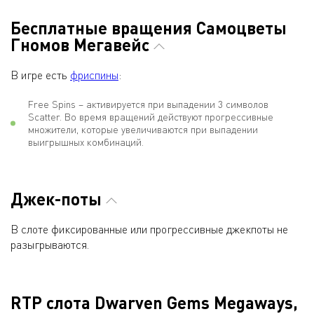
Бесплатные вращения Самоцветы
Гномов Мегавейс
В игре есть
фриспины
:
Free Spins – активируется при выпадении 3 символов
Scatter. Во время вращений действуют прогрессивные
множители, которые увеличиваются при выпадении
выигрышных комбинаций.
Джек-поты
В слоте фиксированные или прогрессивные джекпоты не
разыгрываются.
RTP слота Dwarven Gems Megaways,