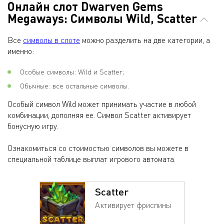
Онлайн слот Dwarven Gems
Megaways: Символы Wild, Scatter
Все
символы в слоте
можно разделить на две категории, а
именно:
Особые символы: Wild и Scatter;
Обычные: все остальные символы.
Особый символ Wild может принимать участие в любой
комбинации, дополняя ее. Символ Scatter активирует
бонусную игру.
Ознакомиться со стоимостью символов вы можете в
специальной таблице выплат игрового автомата.
Scatter
Активирует фриспины