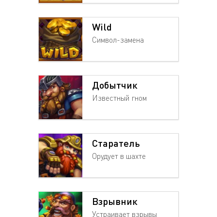
Wild
Символ-замена
Добытчик
Известный гном
Старатель
Орудует в шахте
Взрывник
Устраивает взрывы