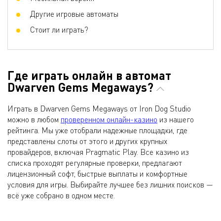
Другие игровые автоматы
Стоит ли играть?
Где играть онлайн в автомат
Dwarven Gems Megaways?
Играть в Dwarven Gems Megaways от Iron Dog Studio
можно в любом
проверенном онлайн-казино
из нашего
рейтинга. Мы уже отобрали надежные площадки, где
представлены слоты от этого и других крупных
провайдеров, включая Pragmatic Play. Все казино из
списка проходят регулярные проверки, предлагают
лицензионный софт, быстрые выплаты и комфортные
условия для игры. Выбирайте лучшее без лишних поисков —
всё уже собрано в одном месте.