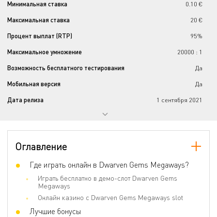
Минимальная ставка
0.10 €
Максимальная ставка
20 €
Процент выплат (RTP)
95%
Максимальное умножение
20000 : 1
Возможность бесплатного тестирования
Да
Мобильная версия
Да
Дата релиза
1 сентября 2021
Прогрессивный джекпот
Нет
Количество барабанов
6
Оглавление
Количество линий
117649
Джокеры
Где играть онлайн в Dwarven Gems Megaways?
Да
Играть бесплатно в демо-слот Dwarven Gems
Скаттер
Да
Megaways
Игра по равным шансам
Нет
Онлайн казино с Dwarven Gems Megaways slot
Лучшие бонусы
Бонусные игры
Free Spins, Multiplier, Sticky Wild,