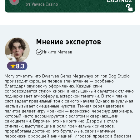
от Vavada Casino
Мнение экспертов
Никита Матаев
8.3
Могу отметить, что Dwarven Gems Megaways от Iron Dog Studio
производит хорошее первое впечатление — особенно
благодаря звуковому оформлению. Каждый спин
сопровождается стуком кирки, а насыщенный саундтрек отлично
подчеркивает атмосферу шахтерской тематики. В этом плане
слот задает правильный тон с самого начала.Однако визуальная
часть вызывает смешанные чувства. Темная серая цветовая
палитра делает игру мрачной — возможно, чересчур для жанра,
который часто ассоциируется с золотом и сверкающими
самоцветами. Впрочем, это не критично. Дворфы в стиле
стимпанк, выступающие в роли премиальных символов,
проработаны достойно: это брутальные, харизматичные
персонажи с хорошей анимацией. Игровой процесс в базовом