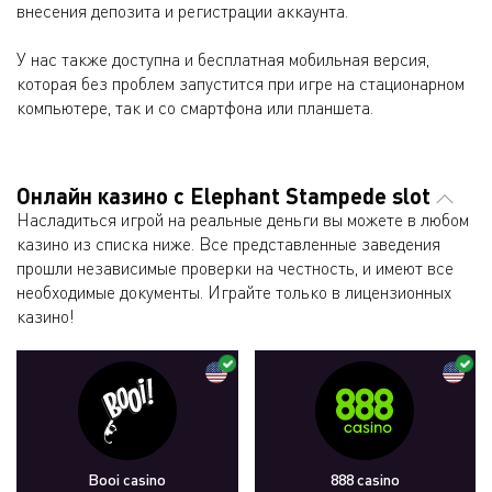
внесения депозита и регистрации аккаунта.
У нас также доступна и бесплатная мобильная версия,
которая без проблем запустится при игре на стационарном
компьютере, так и со смартфона или планшета.
Онлайн казино с Elephant Stampede slot
Насладиться игрой на реальные деньги вы можете в любом
казино из списка ниже. Все представленные заведения
прошли независимые проверки на честность, и имеют все
необходимые документы. Играйте только в лицензионных
казино!
Booi casino
888 casino