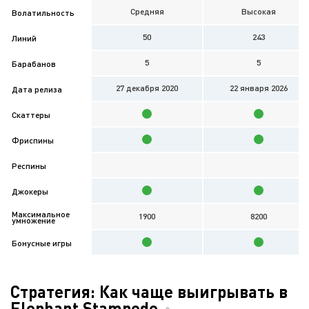
Средняя
Высокая
Волатильность
50
243
Линий
5
5
Барабанов
27 декабря 2020
22 января 2026
Дата релиза
Скаттеры
Фриспины
Респины
Джокеры
Максимальное
1900
8200
умножение
Бонусные игры
Стратегия: Как чаще выигрывать в
Elephant Stampede