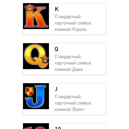
K
Стандартный
карточный символ,
номинал Король
Q
Стандартный
карточный символ,
номинал Дама
J
Стандартный
карточный символ,
номинал Валет
10