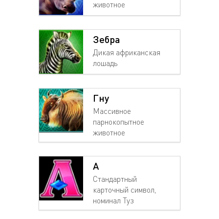
животное
Зебра
Дикая африканская
лошадь
Гну
Массивное
парнокопытное
животное
A
Стандартный
карточный символ,
номинал Туз