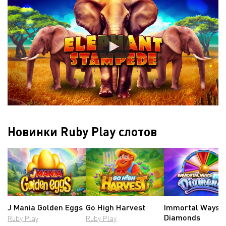
Новинки Ruby Play слотов
J Mania Golden Eggs
Go High Harvest
Immortal Ways
Diamonds
Ruby Play
Ruby Play