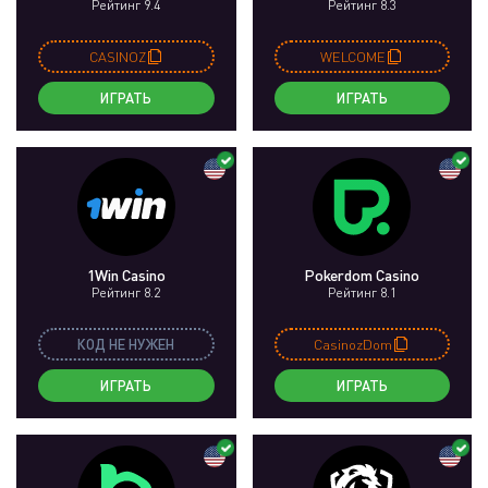
Рейтинг 9.4
Рейтинг 8.3
CASINOZ
WELCOME
ИГРАТЬ
ИГРАТЬ
1Win Casino
Pokerdom Casino
Рейтинг 8.2
Рейтинг 8.1
КОД НЕ НУЖЕН
CasinozDom
ИГРАТЬ
ИГРАТЬ