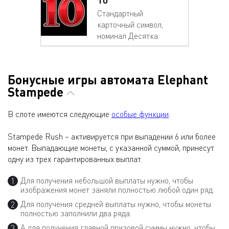
Стандартный
карточный символ,
номинал Десятка
Бонусные игры автомата Elephant
Stampede
В слоте имеются следующие
особые функции
:
Stampede Rush – активируется при выпадении 6 или более
монет. Выпадающие монеты, с указанной суммой, принесут
одну из трех гарантированных выплат.
Для получения небольшой выплаты нужно, чтобы
изображения монет заняли полностью любой один ряд.
Для получения средней выплаты нужно, чтобы монеты
полностью заполнили два ряда.
А для получения главной призовой суммы нужно, чтобы