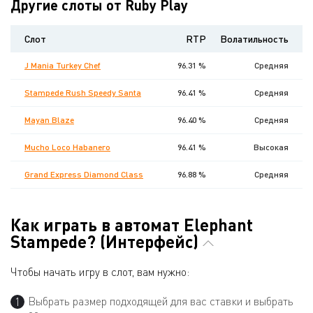
Другие слоты от Ruby Play
Слот
RTP
Волатильность
J Mania Turkey Chef
96.31 %
Средняя
Stampede Rush Speedy Santa
96.41 %
Средняя
Mayan Blaze
96.40 %
Средняя
Mucho Loco Habanero
96.41 %
Высокая
Grand Express Diamond Class
96.88 %
Средняя
Как играть в автомат Elephant
Stampede? (Интерфейс)
Чтобы начать игру в слот, вам нужно:
Выбрать размер подходящей для вас ставки и выбрать