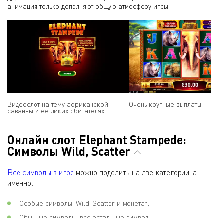
анимация только дополняют общую атмосферу игры.
Видеослот на тему африканской
Очень крупные выплаты
саванны и ее диких обитателях
Онлайн слот Elephant Stampede:
Символы Wild, Scatter
Все символы в игре
можно поделить на две категории, а
именно:
Особые символы: Wild, Scatter и монетаr;
Обычные символы: все остальные символы.