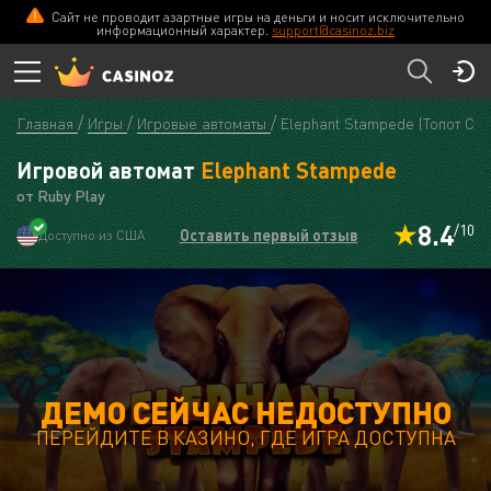
Сайт не проводит азартные игры на деньги и носит исключительно
информационный характер.
support@casinoz.biz
Главная
Игры
Игровые автоматы
Elephant Stampede (Топот Сло
Игровой автомат
Elephant Stampede
от Ruby Play
8.4
/10
Оставить первый отзыв
Доступно из США
ДЕМО СЕЙЧАС НЕДОСТУПНО
ПЕРЕЙДИТЕ В КАЗИНО, ГДЕ ИГРА ДОСТУПНА