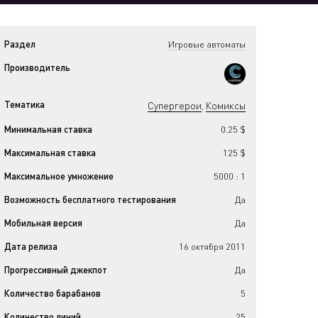
Раздел
Игровые автоматы
Производитель
Тематика
Супергерои
Комиксы
,
Минимальная ставка
0.25 $
Максимальная ставка
125 $
Максимальное умножение
5000 : 1
Возможность бесплатного тестирования
Да
Мобильная версия
Да
Дата релиза
16 октября 2011
Прогрессивный джекпот
Да
Количество барабанов
5
Количество линий
25