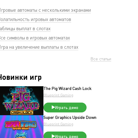
гровые автоматы с несколькими экранами
олатильность игровых автоматов
аблицы выплат в слотах
се символы в игровых автоматах
гра на увеличение выплаты в слотах
Все статьи
Новинки игр
The Pig Wizard Cash Lock
Blueprint Gaming
Играть демо
Super Graphics Upside Down
Blueprint Gaming
Играть демо