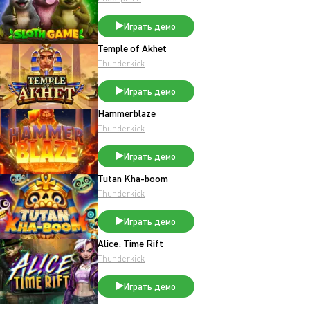
Играть демо
Temple of Akhet
Thunderkick
Играть демо
Hammerblaze
Thunderkick
Играть демо
Tutan Kha-boom
Thunderkick
Играть демо
Alice: Time Rift
Thunderkick
Играть демо