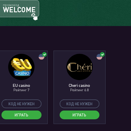
промокод
WELCOME
EU casino
Cheri casino
Рейтинг 7
Рейтинг 6.8
КОД НЕ НУЖЕН
КОД НЕ НУЖЕН
ИГРАТЬ
ИГРАТЬ