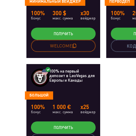
МИНИМАЛЬНЫЙ ВЕЙДЖЕР
ПЕРВОДЕП
100%
300 $
x30
100%
2
бонус
макс. сумма
вейджер
бонус
м
ПОЛУЧИТЬ
П
WELCOME
КОД
100% на первый
депозит в LeoVegas для
Европы и Канады
БОЛЬШОЙ
100%
1 000 €
x25
бонус
макс. сумма
вейджер
ПОЛУЧИТЬ