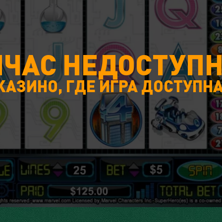
ЙЧАС НЕДОСТУП
КАЗИНО, ГДЕ ИГРА ДОСТУПН