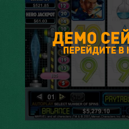
ДЕМО СЕ
ПЕРЕЙДИТЕ В 