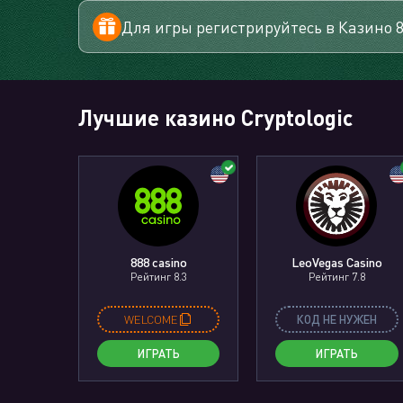
Для игры регистрируйтесь в Казино 
Лучшие казино Cryptologic
888 casino
LeoVegas Casino
Рейтинг 8.3
Рейтинг 7.8
WELCOME
КОД НЕ НУЖЕН
ИГРАТЬ
ИГРАТЬ