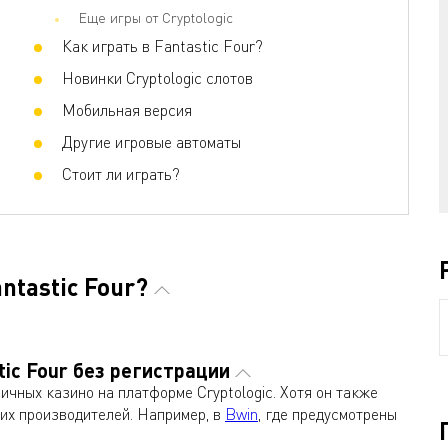
Еще игры от Cryptologic
Как играть в Fantastic Four?
Новинки Cryptologic слотов
Мобильная версия
Другие игровые автоматы
Стоит ли играть?
ntastic Four?
tic Four без регистрации
ичных казино на платформе Cryptologic. Хотя он также
их производителей. Например, в
Bwin
, где предусмотрены