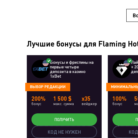
Вс
Лучшие бонусы для Flaming Hot
Бонусы и фриспины на
Лай
первые четыре
+ 2
депозита в казино
деп
1xBet
ВЫБОР РЕДАКЦИИ
МИНИМАЛЬН
200%
1 500 $
x35
100%
5
бонус
макс. сумма
вейджер
бонус
м
ПОЛУЧИТЬ
П
КОД НЕ НУЖЕН
КОД