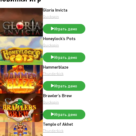
Gloria Invicta
Quickspin
Играть демо
Honeylock’s Pots
Quickspin
Играть демо
Hammerblaze
Thunderkick
Играть демо
Brawler’s Brew
Quickspin
Играть демо
Temple of Akhet
Thunderkick