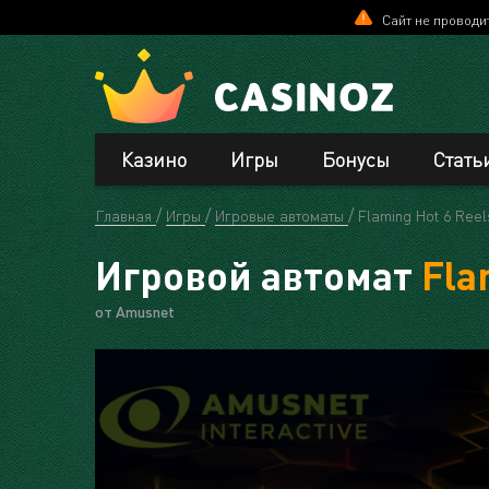
Сайт не проводи
Казино
Игры
Бонусы
Стать
Главная
Игры
Игровые автоматы
Flaming Hot 6 Ree
Игровой автомат
Fla
от Amusnet