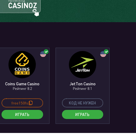
промокод
CASINOZ
Coins Game Casino
JetTon Casino
Рейтинг 8.2
Рейтинг 8.1
free150fs
КОД НЕ НУЖЕН
ИГРАТЬ
ИГРАТЬ