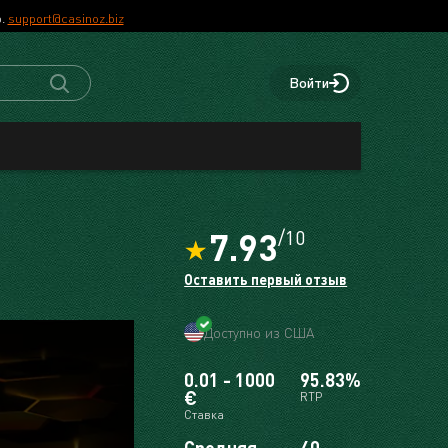
р.
support@casinoz.biz
Войти
7.93
/10
Оставить первый отзыв
Доступно из США
0.01 - 1000
95.83%
€
RTP
Ставка