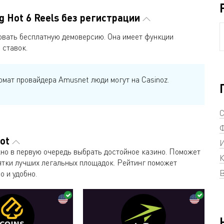
g Hot 6 Reels без регистрации
овать бесплатную демоверсию. Она имеет функции
 ставок.
омат провайдера Amusnet люди могут на Casinoz.
С
Ф
lot
И
жно в первую очередь выбрать достойное казино. Поможет
К
сятки лучших легальных площадок. Рейтинг поможет
В
о и удобно.