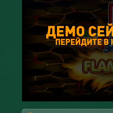
ДЕМО СЕ
ПЕРЕЙДИТЕ В 