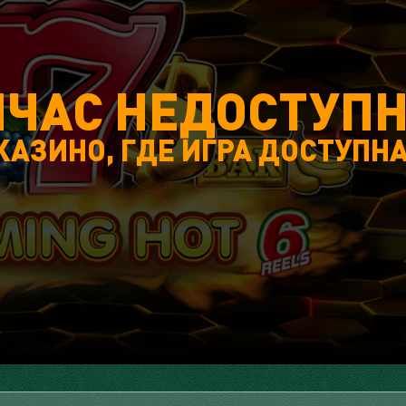
ЙЧАС НЕДОСТУП
КАЗИНО, ГДЕ ИГРА ДОСТУПН