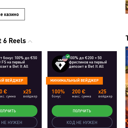
е казино
 6 Reels
т бонус 100% до €50
100% до €200 + 50
0 FS на первый
фриспинов на первый
озит в Bet It All
депозит в Bet It All
ЫЙ ВЕЙДЖЕР
МИНИМАЛЬНЫЙ ВЕЙДЖЕР
0 €
x25
100%
200 €
x25
акс. сумма
вейджер
бонус
макс. сумма
вейджер
ОЛУЧИТЬ
ПОЛУЧИТЬ
 НЕ НУЖЕН
КОД НЕ НУЖЕН