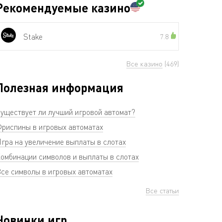
Рекомендуемые казино
Stake
7.8
Все казино
(469)
Полезная информация
уществует ли лучший игровой автомат?
риспины в игровых автоматах
гра на увеличение выплаты в слотах
омбинации символов и выплаты в слотах
се символы в игровых автоматах
Все статьи
Новинки игр