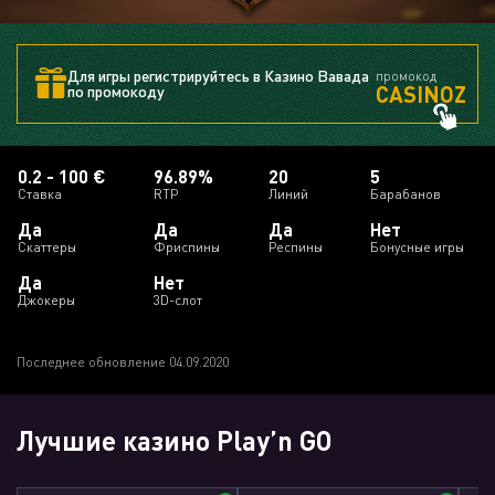
Для игры регистрируйтесь в Казино Вавада
промокод
CASINOZ
по промокоду
0.2 - 100 €
96.89%
20
5
Ставка
RTP
Линий
Барабанов
Да
Да
Да
Нет
Cкаттеры
Фриспины
Респины
Бонусные игры
Да
Нет
Джокеры
3D-слот
Последнее обновление 04.09.2020
Лучшие казино Play’n GO