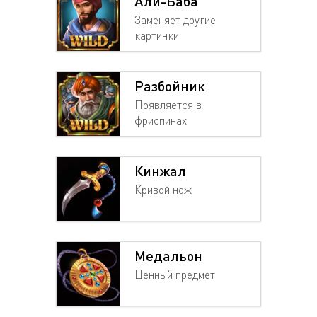
Али-Баба
Заменяет другие
картинки
Разбойник
Появляется в
фриспинах
Кинжал
Кривой нож
Медальон
Ценный предмет