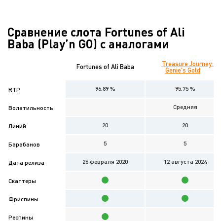
Сравнение слота Fortunes of Ali
Baba (Play’n GO) с аналогами
Treasure Journey:
Fortunes of Ali Baba
Genie's Gold
96.89 %
95.75 %
RTP
Средняя
Волатильность
20
20
Линий
5
5
Барабанов
26 февраля 2020
12 августа 2024
Дата релиза
Cкаттеры
Фриспины
Респины