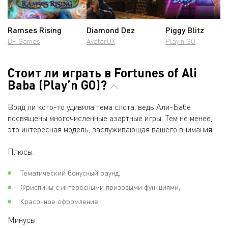
Ramses Rising
Diamond Dez
Piggy Blitz
BF Games
AvatarUX
Play’n GO
Стоит ли играть в Fortunes of Ali
Baba (Play’n GO)?
Вряд ли кого-то удивила тема слота, ведь Али-Бабе
посвящены многочисленные азартные игры. Тем не менее,
это интересная модель, заслуживающая вашего внимания.
Плюсы:
Тематический бонусный раунд,
Фриспины с интересными призовыми функциями,
Красочное оформление.
Минусы: