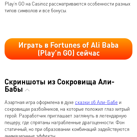
Play’n GO на Casinoz рассматриваются особенности разных
типов символов и все бонусы.
Играть в Fortunes of Ali Baba
(Play’n GO) сейчас
Скриншоты из Сокровища Али-
Бабы
Азартная игра оформлена в духе
сказки об Али-Бабе
и
сокровищах разбойников, на которые положил глаз хитрый
герой. Разработчик приглашает заглянуть в легендарную
пещеру, где спрятаны награбленные драгоценности. Фон
статичный, но при образовании комбинаций задействуются
анимационные эффекты.