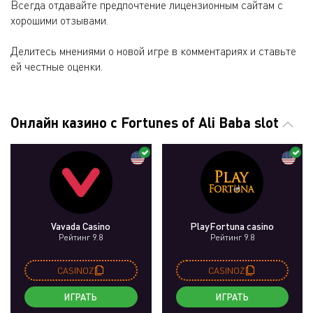
Всегда отдавайте предпочтение лицензионным сайтам с
хорошими отзывами.
Делитесь мнениями о новой игре в комментариях и ставьте
ей честные оценки.
Онлайн казино с Fortunes of Ali Baba slot
Vavada Casino
PlayFortuna casino
Рейтинг 9.8
Рейтинг 9.8
CASINOZ
CASINOZ
ИГРАТЬ
ИГРАТЬ