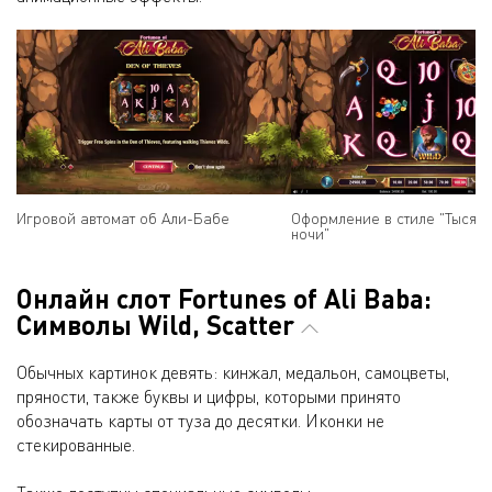
Игровой автомат об Али-Бабе
Оформление в стиле "Тысячи
ночи"
Онлайн слот Fortunes of Ali Baba:
Символы Wild, Scatter
Обычных картинок девять: кинжал, медальон, самоцветы,
пряности, также буквы и цифры, которыми принято
обозначать карты от туза до десятки. Иконки не
стекированные.