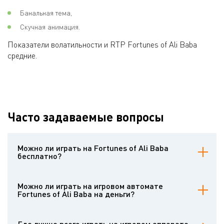
Банальная тема,
Скучная анимация.
Показатели волатильности и RTP Fortunes of Ali Baba
средние.
Часто задаваемые вопросы
Можно ли играть на Fortunes of Ali Baba
бесплатно?
Конечно, на Casinoz можно играть на бесплатном слоте Fortunes
of Ali Baba. Демку можно запускать даже без регистрации
Можно ли играть на игровом автомате
аккаунта. Любой посетитель может испытывать слот на фантики.
Fortunes of Ali Baba на деньги?
Играть на игровом автомате на деньги приглашают интернет-
казино, использующие программное обеспечение данного
Где лучше всего играть на игровом аппарате