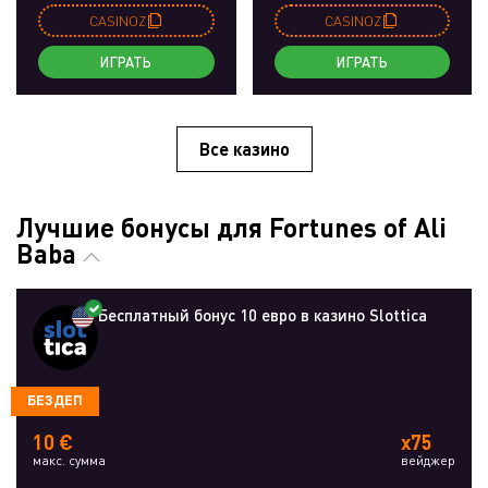
CASINOZ
CASINOZ
ИГРАТЬ
ИГРАТЬ
Все казино
Лучшие бонусы для Fortunes of Ali
Baba
Бесплатный бонус 10 евро в казино Slottica
БЕЗДЕП
10 €
x75
макс. сумма
вейджер