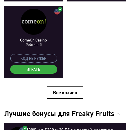
ComeOn Casino
Рейтинг 5
КОД НЕ НУЖЕН
ИГРАТЬ
Все казино
Лучшие бонусы для Freaky Fruits
100% до $300 и 30 FS на первый депозит в