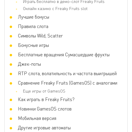
Играть бесплатно в демо-слот Freaky Fruits
Волатильность
Средняя
Онлайн казино с Freaky Fruits slot
Фриспины
Да
Лучшие бонусы
Ставка на линию
0.01 - 5
Правила слота
Символы Wild, Scatter
Бонусные игры
Бесплатные вращения Сумасшедшие фрукты
Джек-поты
RTP слота, волатильность и частота выигрышей
Сравнение Freaky Fruits (GamesOS) с аналогами
Еще игры от GamesOS
Как играть в Freaky Fruits?
Новинки GamesOS слотов
Мобильная версия
Другие игровые автоматы