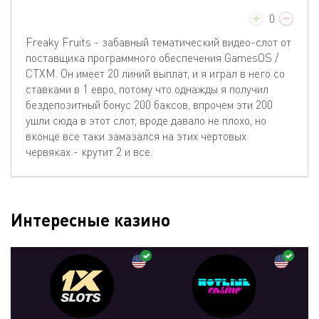
0
Freaky Fruits - забавный тематический видео-слот от
поставщика программного обеспечения GamesOS /
CTXM. Он имеет 20 линий выплат, и я играл в него со
ставками в 1 евро, потому что однажды я получил
бездепозитный бонус 200 баксов, впрочем эти 200
ушли сюда в этот слот, вроде давало не плохо, но
вконце все таки замазался на этих чертовых
червяках - крутит 2 и все.
Интересные казино