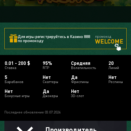
Для игры регистрируйтесь в Казино 888
промокод
WELCOME
по промокоду
0.01 - 200 $
95%
Средняя
20
Ставка
RTP
Волатильность
Линий
5
Нет
Да
Нет
Барабанов
Скаттеры
Фриспины
Респины
Нет
Да
Нет
Бонусные игры
Джокеры
3D-слот
Последнее обновление 03.07.2024
Производитель