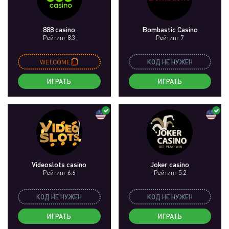
888 casino
Bombastic Casino
Рейтинг 8.3
Рейтинг 7
WELCOME
КОД НЕ НУЖЕН
ИГРАТЬ
ИГРАТЬ
Videoslots сasino
Joker casino
Рейтинг 6.6
Рейтинг 5.2
КОД НЕ НУЖЕН
КОД НЕ НУЖЕН
ИГРАТЬ
ИГРАТЬ