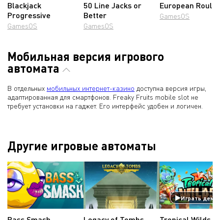
Blackjack
50 Line Jacks or
European Roulet
Progressive
Better
GamesOS
GamesOS
GamesOS
Мобильная версия игрового
автомата
В отдельных
мобильных интернет-казино
доступна версия игры,
адаптированная для смартфонов. Freaky Fruits mobile slot не
требует установки на гаджет. Его интерфейс удобен и логичен.
Другие игровые автоматы
Играть демо
Bass Smash
Legacy of Tombs
Tropical Wilds