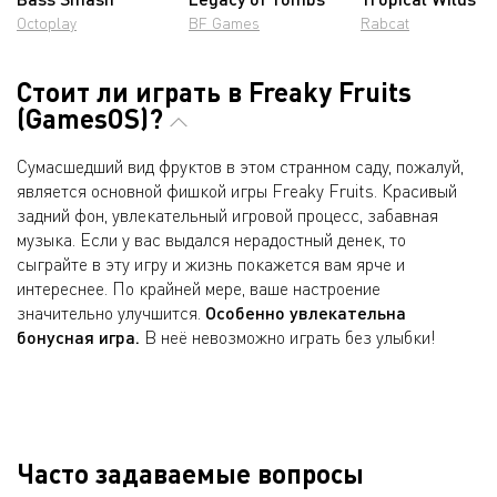
Octoplay
BF Games
Rabcat
Стоит ли играть в Freaky Fruits
(GamesOS)?
Сумасшедший вид фруктов в этом странном саду, пожалуй,
является основной фишкой игры Freaky Fruits. Красивый
задний фон, увлекательный игровой процесс, забавная
музыка. Если у вас выдался нерадостный денек, то
сыграйте в эту игру и жизнь покажется вам ярче и
интереснее. По крайней мере, ваше настроение
значительно улучшится.
Особенно увлекательна
бонусная игра.
В неё невозможно играть без улыбки!
Часто задаваемые вопросы