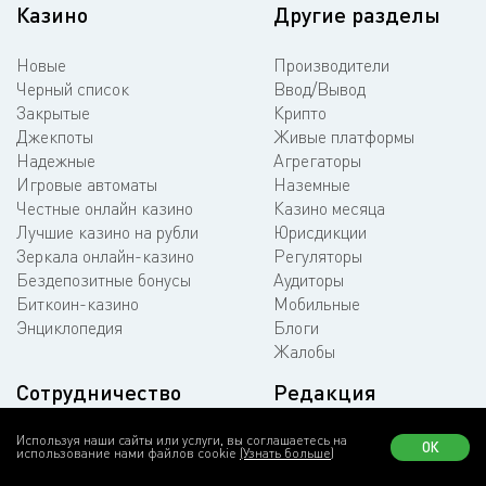
Казино
Другие разделы
Новые
Производители
Черный список
Ввод/Вывод
Закрытые
Крипто
Джекпоты
Живые платформы
Надежные
Агрегаторы
Игровые автоматы
Наземные
Честные онлайн казино
Казино месяца
Лучшие казино на рубли
Юрисдикции
Зеркала онлайн-казино
Регуляторы
Бездепозитные бонусы
Аудиторы
Биткоин-казино
Мобильные
Энциклопедия
Блоги
Жалобы
Сотрудничество
Редакция
Сотрудничество
Условия использования и
Используя наши сайты или услуги, вы соглашаетесь на
ОК
использование нами файлов cookie
(Узнать больше)
Работа
Ответственность сторон