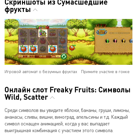
Скриншоты из Сумасшедшие
фрукты
Игровой автомат о безумных фруктах
Примите участие в гонке
Онлайн слот Freaky Fruits: Символы
Wild, Scatter
Среди символов вы увидите яблоки, бананы, груши, лимоны,
ананасы, сливы, вишни, виноград, апельсины и т.д. Каждый
символ оснащен анимацией, когда у вас выпадает
выигрышная комбинация с участием этого символа.