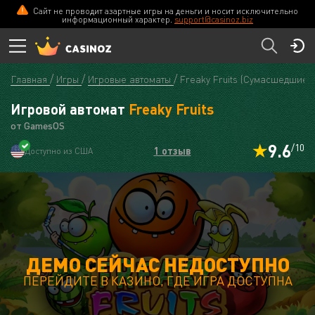
Сайт не проводит азартные игры на деньги и носит исключительно
информационный характер.
support@casinoz.biz
Главная
Игры
Игровые автоматы
Freaky Fruits (Сумасшедшие 
Игровой автомат
Freaky Fruits
от GamesOS
9.6
/10
1 отзыв
Доступно из США
ДЕМО СЕЙЧАС НЕДОСТУПНО
ПЕРЕЙДИТЕ В КАЗИНО, ГДЕ ИГРА ДОСТУПНА