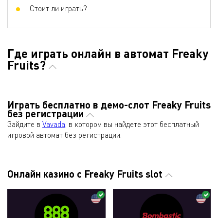
Стоит ли играть?
Где играть онлайн в автомат Freaky
Fruits?
Играть бесплатно в демо-слот Freaky Fruits
без регистрации
Зайдите в
Vavada
, в котором вы найдете этот бесплатный
игровой автомат без регистрации.
Онлайн казино с Freaky Fruits slot