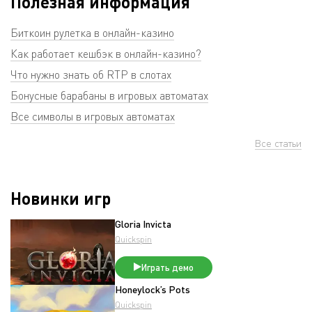
Полезная информация
Биткоин рулетка в онлайн-казино
Как работает кешбэк в онлайн-казино?
Что нужно знать об RTP в слотах
Бонусные барабаны в игровых автоматах
Все символы в игровых автоматах
Все статьи
Новинки игр
Gloria Invicta
Quickspin
Играть демо
Honeylock’s Pots
Quickspin