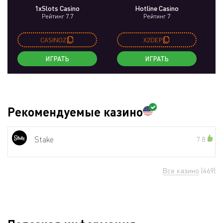
1xSlots Casino
Hotline Casino
Рейтинг 7.7
Рейтинг 7
CASINOZ
X2DEP
ИГРАТЬ
ИГРАТЬ
Рекомендуемые казино
Stake
7.8
Все казино
(469)