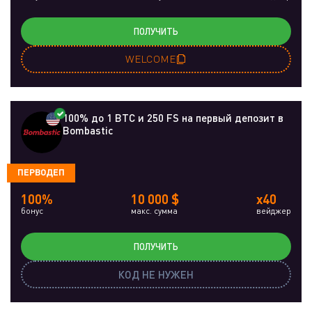
ПОЛУЧИТЬ
WELCOME
100% до 1 BTC и 250 FS на первый депозит в
Bombastic
ПЕРВОДЕП
100%
10 000 $
x40
бонус
макс. сумма
вейджер
ПОЛУЧИТЬ
КОД НЕ НУЖЕН