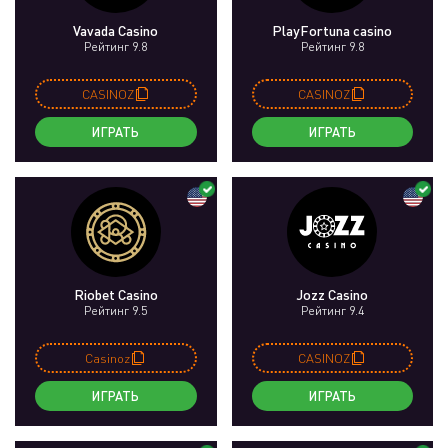
Vavada Casino
PlayFortuna casino
Рейтинг 9.8
Рейтинг 9.8
CASINOZ
CASINOZ
ИГРАТЬ
ИГРАТЬ
Riobet Casino
Jozz Casino
Рейтинг 9.5
Рейтинг 9.4
Casinoz
CASINOZ
ИГРАТЬ
ИГРАТЬ