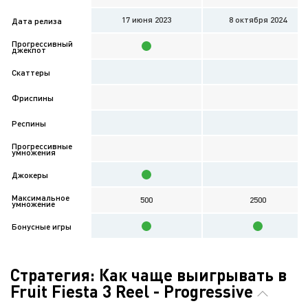
17 июня 2023
8 октября 2024
Дата релиза
Прогрессивный
джекпот
Скаттеры
Фриспины
Респины
Прогрессивные
умножения
Джокеры
Максимальное
500
2500
умножение
Бонусные игры
Стратегия: Как чаще выигрывать в
Fruit Fiesta 3 Reel - Progressive