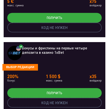
5 €
x75
макс. сумма
вейджер
ПОЛУЧИТЬ
КОД НЕ НУЖЕН
Бонусы и фриспины на первые четыре
депозита в казино 1xBet
ВЫБОР РЕДАКЦИИ
200%
1 500 $
x35
бонус
макс. сумма
вейджер
ПОЛУЧИТЬ
КОД НЕ НУЖЕН