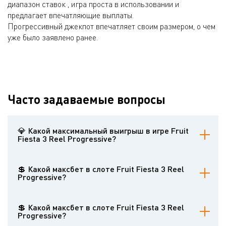
диапазон ставок , игра проста в использовании и
предлагает впечатляющие выплаты.
Прогрессивный джекпот впечатляет своим размером, о чем
уже было заявлено ранее.
Часто задаваемые вопросы
💎 Какой максимальный выигрыш в игре Fruit
Fiesta 3 Reel Progressive?
500х
💲 Какой максбет в слоте Fruit Fiesta 3 Reel
Progressive?
500
💲 Какой максбет в слоте Fruit Fiesta 3 Reel
Progressive?