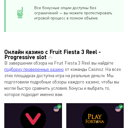
Все бонусные опции доступны без
ограничений — вы можете протестировать
игровой процесс в полном объёме.
Онлайн казино с Fruit Fiesta 3 Reel -
Progressive slot
В завершении обзора на Fruit Fiesta 3 Reel вы найдёте
подборку проверенных казино
от команды Casinoz. На всех
этих площадках доступна игра на реальные деньги. Мы
подготовили подробные обзоры каждого казино, чтобы вы
могли быстро сравнить условия, бонусы и выбрать то,
которое подходит именно вам.