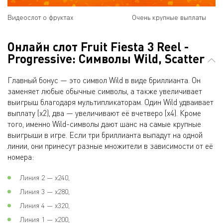
Видеослот о фруктах
Очень крупные выплаты
Онлайн слот Fruit Fiesta 3 Reel -
Progressive: Символы Wild, Scatter
Главный бонус — это символ Wild в виде бриллианта. Он
заменяет любые обычные символы, а также увеличивает
выигрыш благодаря мультипликаторам. Один Wild удваивает
выплату (x2), два — увеличивают её вчетверо (x4). Кроме
того, именно Wild-символы дают шанс на самые крупные
выигрыши в игре. Если три бриллианта выпадут на одной
линии, они принесут разные множители в зависимости от её
номера:
Линия 2 — x240,
Линия 3 — x280,
Линия 4 — x320,
Линия 1 — x200,