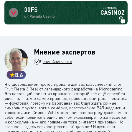
промокод
30FS
CASINOZ
от Vavada Casino
Мнение экспертов
Денис Анипченко
8.6
Я с удовольствием протестировала для вас классический слот
Fruit Fiesta 3 Reel от легендарного разработчика Microgaming.
Это настоящий привет из прошлого, который всё ещё способен
удивлять — и, что самое приятное, приносить выигрыш! Тематика
— фруктовая, поэтому на барабанах вас будут ждать сочные
символы фруктов, яркие семёрки, классические BAR-надписи и
колокольчики. Символ Wild может принести награду даже сам по
себе, если появится в единственном экземпляре. То же касается
и колокольчика — его появление тоже считается призовым. Но
главное — здесь есть прогрессивный джекпот! И пусть слот
выглядит скромно, шанс сорвать действительно крупный