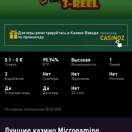
Для игры регистрируйтесь в Казино Вавада
промокод
CASINOZ
по промокоду
0.1 - 0 €
95.94%
Высокая
1
Ставка
RTP
Волатильность
Линий
3
Нет
Нет
Нет
Барабанов
Скаттеры
Фриспины
Респины
Да
Да
Нет
Бонусные игры
Джокеры
3D-слот
Последнее обновление 05.06.2025
Лучшие казино Microgaming