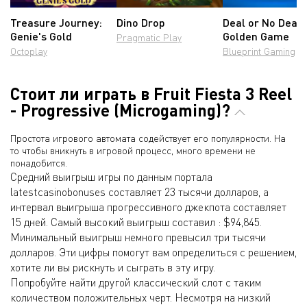
Treasure Journey:
Dino Drop
Deal or No Deal:
Genie's Gold
Golden Game
Pragmatic Play
Octoplay
Blueprint Gaming
Стоит ли играть в Fruit Fiesta 3 Reel
- Progressive (Microgaming)?
Простота игрового автомата содействует его популярности. На
то чтобы вникнуть в игровой процесс, много времени не
понадобится.
Средний выигрыш игры по данным портала
latestcasinobonuses составляет 23 тысячи долларов, а
интервал выигрыша прогрессивного джекпота составляет
15 дней. Самый высокий выигрыш составил : $94,845.
Минимальный выигрыш немного превысил три тысячи
долларов. Эти цифры помогут вам определиться с решением,
хотите ли вы рискнуть и сыграть в эту игру.
Попробуйте найти другой классический слот с таким
количеством положительных черт. Несмотря на низкий