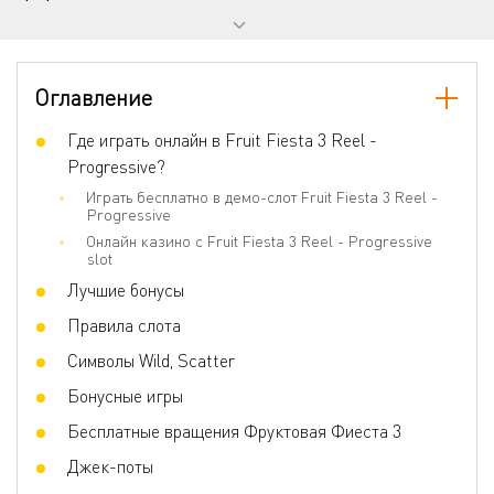
Количество барабанов
3
Количество линий
1
Оглавление
Джокеры
Да
Скаттер
Где играть онлайн в Fruit Fiesta 3 Reel -
Нет
Progressive?
Игра по равным шансам
Нет
Играть бесплатно в демо-слот Fruit Fiesta 3 Reel -
Бонусные игры
Wilds with multipliers, RTP range, Wild
Progressive
Онлайн казино с Fruit Fiesta 3 Reel - Progressive
Волатильность
Высокая
slot
3D слот
Нет
Лучшие бонусы
Респины
Нет
Правила слота
Фриспины
Нет
Символы Wild, Scatter
Прогрессивные умножения
Нет
Бонусные игры
Ставка на линию
Бесплатные вращения Фруктовая Фиеста 3
0.25 - 0.25
Джек-поты