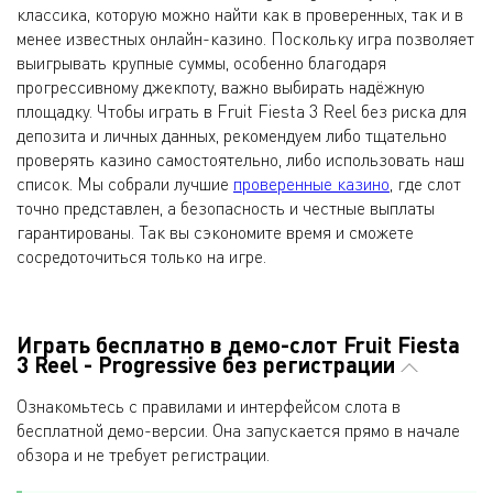
классика, которую можно найти как в проверенных, так и в
менее известных онлайн-казино. Поскольку игра позволяет
выигрывать крупные суммы, особенно благодаря
прогрессивному джекпоту, важно выбирать надёжную
площадку. Чтобы играть в Fruit Fiesta 3 Reel без риска для
депозита и личных данных, рекомендуем либо тщательно
проверять казино самостоятельно, либо использовать наш
список. Мы собрали лучшие
проверенные казино
, где слот
точно представлен, а безопасность и честные выплаты
гарантированы. Так вы сэкономите время и сможете
сосредоточиться только на игре.
Играть бесплатно в демо-слот Fruit Fiesta
3 Reel - Progressive без регистрации
Ознакомьтесь с правилами и интерфейсом слота в
бесплатной демо-версии. Она запускается прямо в начале
обзора и не требует регистрации.