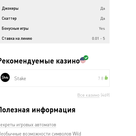
Джокеры
Да
Скаттер
Да
Бонусные игры
Yes
Ставка на линию
0.01 - 5
Рекомендуемые казино
Stake
7.8
Все казино
(469)
Полезная информация
екреты игровых автоматов
еобычные возможности символов Wild