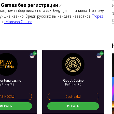
n Games без регистрации
И
ас, чем выбор вида спота для будущего чемпиона. Поэтому
Ф
лучшие казино. Среди русских вы найдете известное
Tropez
К
ь в
Mansion Casino
ortuna casino
Riobet Casino
ейтинг 9.8
Рейтинг 9.5
ASINOZ
Casinoz
ИГРАТЬ
ИГРАТЬ