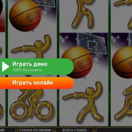
Играть демо
100% бесплатно
Играть онлайн