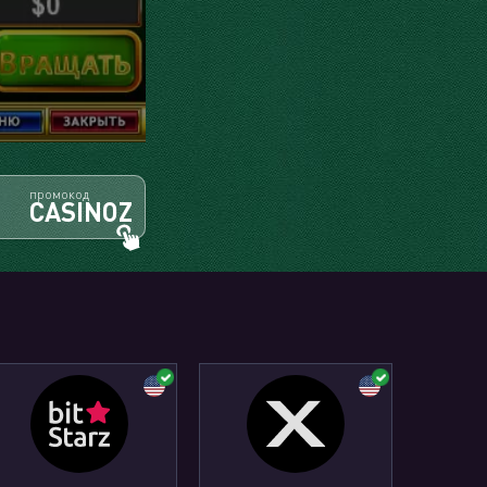
промокод
CASINOZ