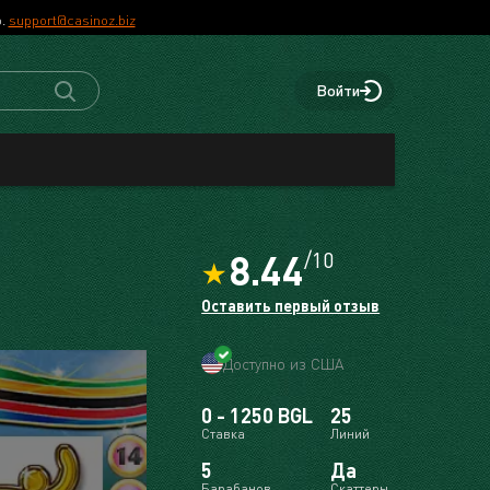
р.
support@casinoz.biz
Войти
8.44
/10
Оставить первый отзыв
Доступно из США
0 - 1250 BGL
25
Ставка
Линий
5
Да
Барабанов
Cкаттеры