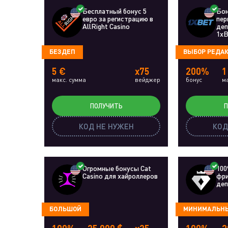
Бесплатный бонус 5
Бон
евро за регистрацию в
пер
AllRight Casino
деп
1xB
БЕЗДЕП
ВЫБОР РЕДА
5 €
x75
200%
1
макс. сумма
вейджер
бонус
м
ПОЛУЧИТЬ
П
КОД НЕ НУЖЕН
КОД
Огромные бонусы Cat
100
Casino для хайроллеров
фри
деп
БОЛЬШОЙ
МИНИМАЛЬН