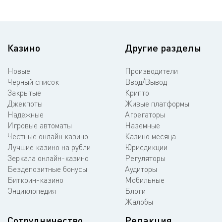
Казино
Другие разделы
Новые
Производители
Черный список
Ввод/Вывод
Закрытые
Крипто
Джекпоты
Живые платформы
Надежные
Агрегаторы
Игровые автоматы
Наземные
Честные онлайн казино
Казино месяца
Лучшие казино на рубли
Юрисдикции
Зеркала онлайн-казино
Регуляторы
Бездепозитные бонусы
Аудиторы
Биткоин-казино
Мобильные
Энциклопедия
Блоги
Жалобы
Сотрудничество
Редакция