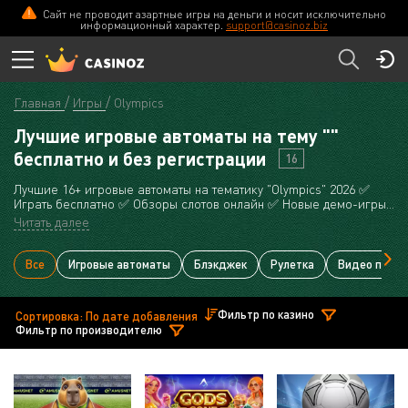
Сайт не проводит азартные игры на деньги и носит исключительно
информационный характер.
support@casinoz.biz
Главная
Игры
Olympics
Лучшие игровые автоматы на тему ""
бесплатно и без регистрации
16
Лучшие 16+ игровые автоматы на тематику "Olympics" 2026 ✅
Играть бесплатно ✅ Обзоры слотов онлайн ✅ Новые демо-игры
✅ Официальные сайты казино
Читать далее
Все
Игровые автоматы
Блэкджек
Рулетка
Видео покер
Фильтр по казино
Сортировка: По дате добавления
Фильтр по производителю