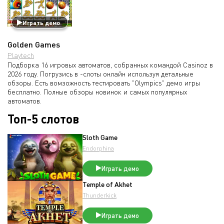
Играть демо
Golden Games
Playtech
Подборка 16 игровых автоматов, собранных командой Casinoz в
2026 году. Погрузись в -слоты онлайн используя детальные
обзоры. Есть вомзожность тестировать "Olympics" демо игры
бесплатно. Полные обзоры новинок и самых популярных
автоматов.
Топ-5 слотов
Sloth Game
Endorphina
Играть демо
Temple of Akhet
Thunderkick
Играть демо