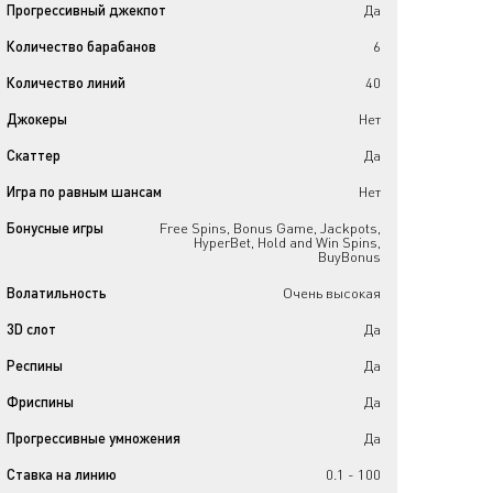
Прогрессивный джекпот
Да
Количество барабанов
6
Количество линий
40
Джокеры
Нет
Скаттер
Да
Игра по равным шансам
Нет
Бонусные игры
Free Spins, Bonus Game, Jackpots,
HyperBet, Hold and Win Spins,
BuyBonus
Волатильность
Очень высокая
3D слот
Да
Респины
Да
Фриспины
Да
Прогрессивные умножения
Да
Ставка на линию
0.1 - 100