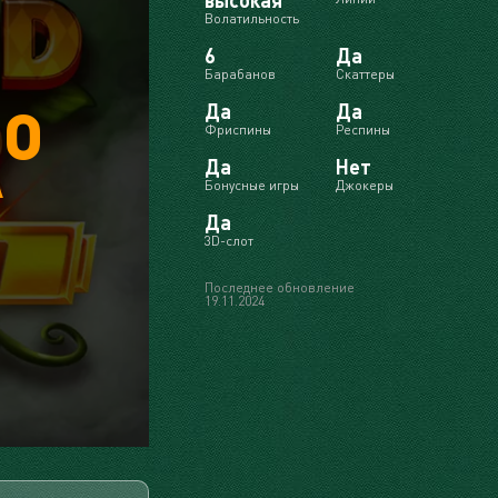
высокая
Волатильность
6
Да
Барабанов
Скаттеры
НО
Да
Да
Фриспины
Респины
Да
Нет
А
Бонусные игры
Джокеры
Да
3D-слот
Последнее обновление
19.11.2024