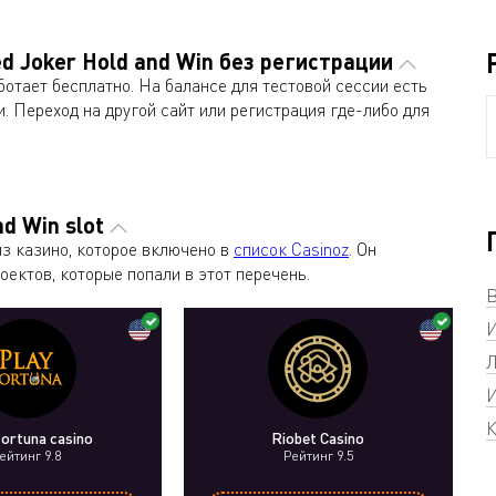
d Joker Hold and Win без регистрации
ботает бесплатно. На балансе для тестовой сессии есть
. Переход на другой сайт или регистрация где-либо для
nd Win slot
из казино, которое включено в
список Casinoz
. Он
оектов, которые попали в этот перечень.
В
И
Л
И
К
ortuna casino
Riobet Casino
ейтинг 9.8
Рейтинг 9.5