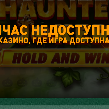
ЙЧАС НЕДОСТУП
КАЗИНО, ГДЕ ИГРА ДОСТУПН