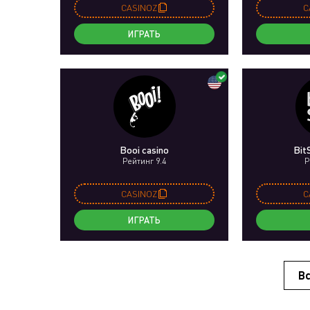
CASINOZ
C
ИГРАТЬ
Booi casino
Bit
Рейтинг 9.4
Р
CASINOZ
C
ИГРАТЬ
Вс