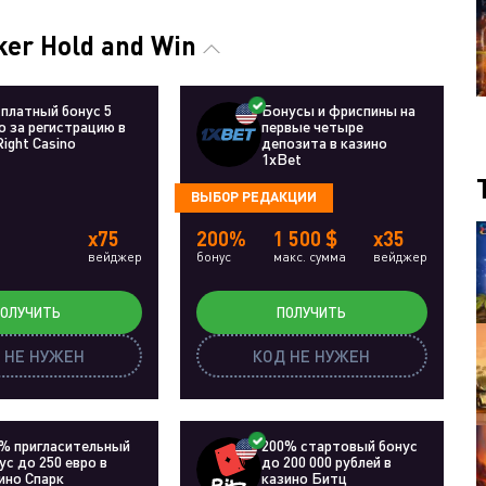
ker Hold and Win
платный бонус 5
Бонусы и фриспины на
о за регистрацию в
первые четыре
Right Casino
депозита в казино
1xBet
ВЫБОР РЕДАКЦИИ
x75
200%
1 500 $
x35
вейджер
бонус
макс. сумма
вейджер
ОЛУЧИТЬ
ПОЛУЧИТЬ
 НЕ НУЖЕН
КОД НЕ НУЖЕН
% пригласительный
200% стартовый бонус
ус до 250 евро в
до 200 000 рублей в
ино Спарк
казино Битц