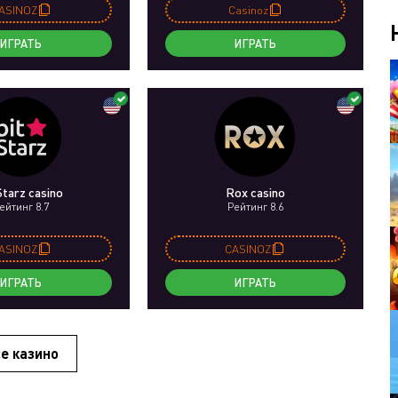
ASINOZ
Casinoz
ИГРАТЬ
ИГРАТЬ
Starz casino
Rox casino
ейтинг 8.7
Рейтинг 8.6
ASINOZ
CASINOZ
ИГРАТЬ
ИГРАТЬ
е казино