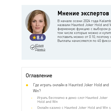
Мнение экспертов
В начале осени 2024 года Kalamb
назвали Haunted Joker Hold and W
фирменную функцию с выбором ра
том числе которые можно и купить
8.6
поставить можно от 0.10, поэтому
Выплаты начисляются по 40 фикс
Юлия
Демко
Оглавление
Где играть онлайн в Haunted Joker Hold and
Win?
Играть бесплатно в демо-слот Haunted Joker
Hold and Win
Онлайн казино с Haunted Joker Hold and Win s