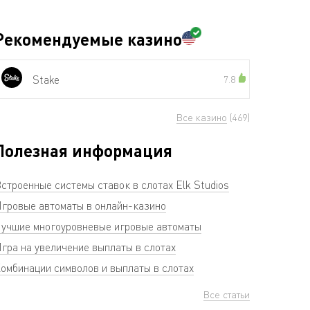
Рекомендуемые казино
Stake
7.8
Все казино
(469)
Полезная информация
строенные системы ставок в слотах Elk Studios
гровые автоматы в онлайн-казино
учшие многоуровневые игровые автоматы
гра на увеличение выплаты в слотах
омбинации символов и выплаты в слотах
Все статьи