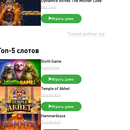
Dynamite Riches The Mother Lode
Red Tiger
Играть демо
Полный рейтинг игр
Топ-5 слотов
Sloth Game
Endorphina
Играть демо
Temple of Akhet
Thunderkick
Играть демо
Hammerblaze
Thunderkick