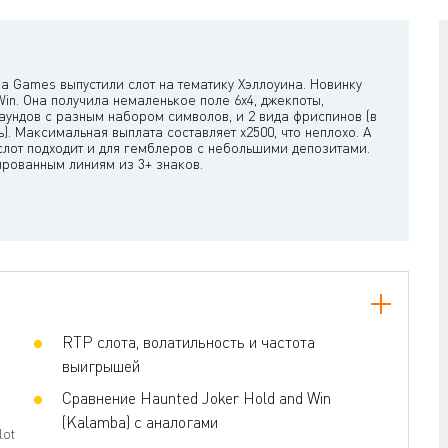
a Games выпустили слот на тематику Хэллоуина. Новинку
in. Она получила немаленькое поле 6х4, джекпоты,
ундов с разным набором символов, и 2 вида фриспинов (в
). Максимальная выплата составляет х2500, что неплохо. А
 слот подходит и для гемблеров с небольшими депозитами.
ированным линиям из 3+ знаков.
RTP слота, волатильность и частота
выигрышей
Сравнение Haunted Joker Hold and Win
(Kalamba) с аналогами
lot