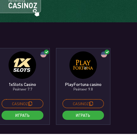
промокод
CASINOZ
1xSlots Casino
PlayFortuna casino
Рейтинг 7.7
Рейтинг 9.8
CASINOZ
CASINOZ
ИГРАТЬ
ИГРАТЬ