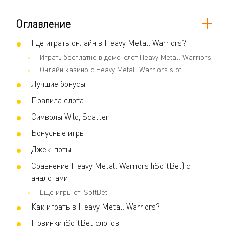
Оглавление
Где играть онлайн в Heavy Metal: Warriors?
Играть бесплатно в демо-слот Heavy Metal: Warriors
Онлайн казино с Heavy Metal: Warriors slot
Лучшие бонусы
Правила слота
Символы Wild, Scatter
Бонусные игры
Джек-поты
Сравнение Heavy Metal: Warriors (iSoftBet) с
аналогами
Еще игры от iSoftBet
Как играть в Heavy Metal: Warriors?
Новинки iSoftBet слотов