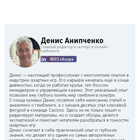
можете задействовать системы ставок, но повысить возврат
игроку с их помощью невозможно. Результ будет зависеть от
случая. Информация о RTP, дисперсии и выплатах содержится в
статьях на сайте Casinoz.
Денис Анипченко
Главный редактор и эксперт в онлайн-
гемблинге
8003 обзора
Денис — настоящий профессионал с многолетним опытом в
индустрии азартных игр. Его карьера началась еще в конце
девяностых, когда он работал крупье, пит-боссом,
менеджером и управляющим казино. Этот уникальный опыт
позволил ему глубоко понять мир гемблинга изнутри.
С конца нулевых Денис посвятил себя написанию статей и
аналитики о гемблинге, а с начала десятых стал ключевой
фигурой в команде Casinoz. Здесь он не только пишет и
редактирует материалы, но и создает обзоры, делится
экспертизой и помогает читателям разобраться в тонкостях
азартных игр.
Денис сочетает в себе практический опыт и глубокие
знания, что делает его одним из самых авторитетных
экспертов в отрасли. Его работы — это всегда актуальная,