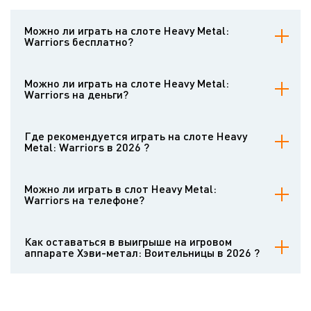
Можно ли играть на слоте Heavy Metal:
Warriors бесплатно?
Безусловно, на Casinoz можно играть на бесплатном игровом
аппарате Heavy Metal: Warriors. Демо-версию можно запускать
Можно ли играть на слоте Heavy Metal:
даже без регистрации . Любой гость может проверить слот для
Warriors на деньги?
тренировки.
Играть на игровом аппарате на деньги дают возможность
популярные интернет-казино, использующие софт этого
Где рекомендуется играть на слоте Heavy
провайдера. Чтобы рисковать реальными деньгами на Heavy
Metal: Warriors в 2026 ?
Metal: Warriors, нужно зарегистрировать аккаунт и внести
средства на счёт.
Играть на деньги в Heavy Metal: Warriors рекомендуется в
надёжных интернет-казино с настоящими играми и безупречной
Можно ли играть в слот Heavy Metal:
репутацией. Найти честный вебсайт помогут обзорные статьи на
Warriors на телефоне?
Casinoz и рассказы настоящих игроков.
Heavy Metal: Warriors имеет качественную мобильную
разновидность. Она стабильно функционирует на андроидах и
Как оставаться в выигрыше на игровом
айфонах. Интерфейс мобильного видеослота изменён для
аппарате Хэви-метал: Воительницы в 2026 ?
тачскринов, а основные правила остаются неизменными.
Видеослоты действуют на генераторе случайных чисел,
одобренном надёжными независимыми аудиторскими
компаниями. Результаты раундов не получится угадать. Вы