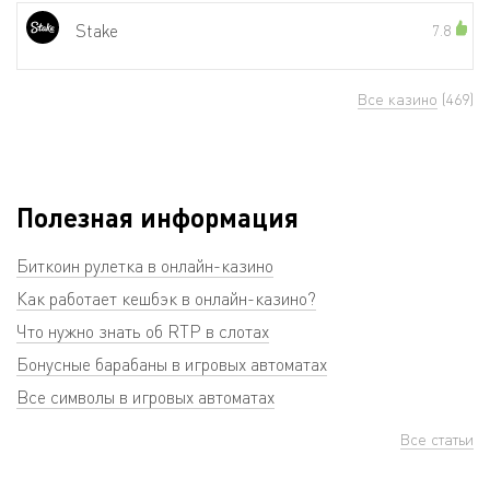
Stake
7.8
Все казино
(469)
Полезная информация
Биткоин рулетка в онлайн-казино
Как работает кешбэк в онлайн-казино?
Что нужно знать об RTP в слотах
Бонусные барабаны в игровых автоматах
Все символы в игровых автоматах
Все статьи