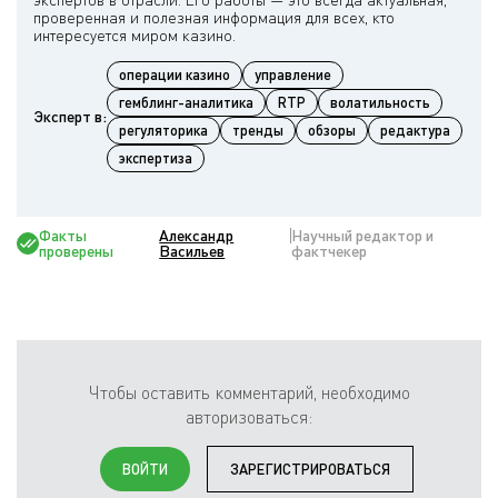
проверенная и полезная информация для всех, кто
операции казино
управление
гемблинг-аналитика
RTP
волатильность
Эксперт в:
регуляторика
тренды
обзоры
редактура
экспертиза
Факты
Александр
Научный редактор и
проверены
Васильев
фактчекер
Чтобы оставить комментарий, необходимо
авторизоваться:
ВОЙТИ
ЗАРЕГИСТРИРОВАТЬСЯ