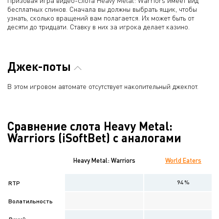
Призовая игра видео-слота Heavy Metal: Warriors имеет вид
бесплатных спинов. Сначала вы должны выбрать ящик, чтобы
узнать, сколько вращений вам полагается. Их может быть от
десяти до тридцати. Ставку в них за игрока делает казино.
Джек-поты
В этом игровом автомате отсутствует накопительный джекпот.
Сравнение слота Heavy Metal:
Warriors (iSoftBet) с аналогами
Heavy Metal: Warriors
World Eaters
94 %
RTP
Волатильность