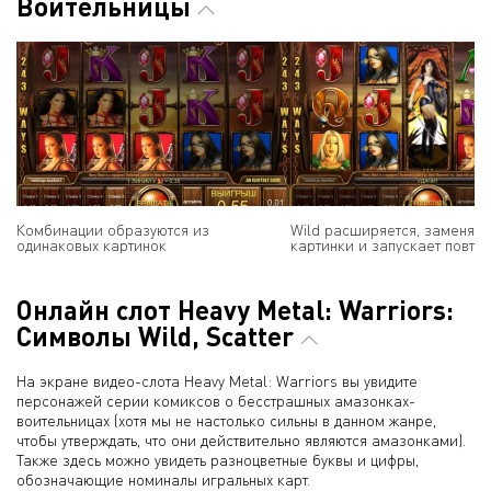
Воительницы
Комбинации образуются из
Wild расширяется, заменяет
одинаковых картинок
картинки и запускает повто
Онлайн слот Heavy Metal: Warriors:
Символы Wild, Scatter
На экране видео-слота Heavy Metal: Warriors вы увидите
персонажей серии комиксов о бесстрашных амазонках-
воительницах (хотя мы не настолько сильны в данном жанре,
чтобы утверждать, что они действительно являются амазонками).
Также здесь можно увидеть разноцветные буквы и цифры,
обозначающие номиналы игральных карт.