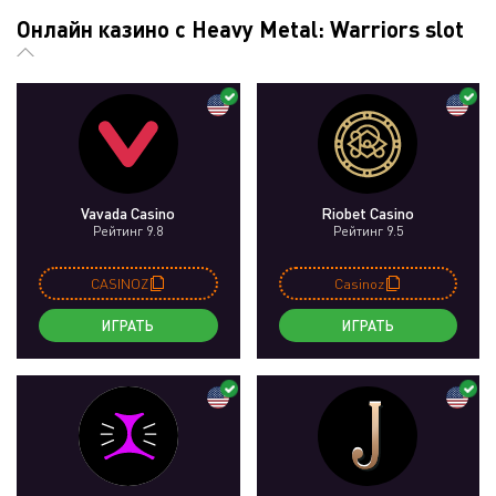
Онлайн казино с Heavy Metal: Warriors slot
Vavada Casino
Riobet Casino
Рейтинг 9.8
Рейтинг 9.5
CASINOZ
Casinoz
ИГРАТЬ
ИГРАТЬ