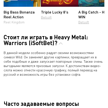
Big Bass Bonanza
Triple Lucky 8's
A Big Catch - H
Reel Action
WIN
Betsoft
Reel Kingdom
Betsoft
Стоит ли играть в Heavy Metal:
Warriors (iSoftBet)?
В данной модели особенно радует своими возможностями
символ Wild. Он заменяет другие картинки, превращает их в
себе подобные и даже запускает повторные спины. Также очень
выгодными являются призовые запуски. К достоинствам видео-
слота можно отнести красочную графику, полный перевод на
русский и возможность игры без установки софта.
Часто задаваемые вопросы