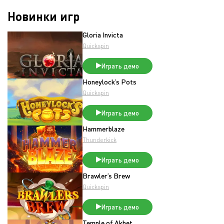
Новинки игр
Gloria Invicta
Quickspin
Играть демо
Honeylock’s Pots
Quickspin
Играть демо
Hammerblaze
Thunderkick
Играть демо
Brawler’s Brew
Quickspin
Играть демо
Temple of Akhet