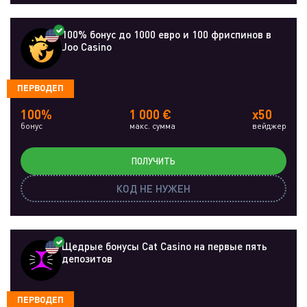
100% бонус до 1000 евро и 100 фриспинов в
Joo Casino
ПЕРВОДЕП
100%
1 000 €
x50
бонус
макс. сумма
вейджер
ПОЛУЧИТЬ
КОД НЕ НУЖЕН
Щедрые бонусы Cat Casino на первые пять
депозитов
ПЕРВОДЕП