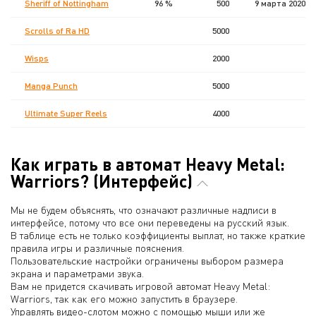
Sheriff of Nottingham
96 %
500
9 мартa 2020
Scrolls of Ra HD
5000
Wisps
2000
Manga Punch
5000
Ultimate Super Reels
4000
Как играть в автомат Heavy Metal:
Warriors? (Интерфейс)
Мы не будем объяснять, что означают различные надписи в
интерфейсе, потому что все они переведены на русский язык.
В таблице есть не только коэффициенты выплат, но также краткие
правила игры и различные пояснения.
Пользовательские настройки ограничены выбором размера
экрана и параметрами звука.
Вам не придется скачивать игровой автомат Heavy Metal:
Warriors, так как его можно запустить в браузере.
Управлять видео-слотом можно с помощью мыши или же