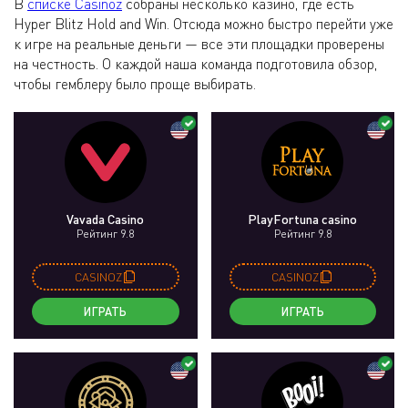
В
списке Casinoz
собраны несколько казино, где есть
Hyper Blitz Hold and Win. Отсюда можно быстро перейти уже
к игре на реальные деньги — все эти площадки проверены
на честность. О каждой наша команда подготовила обзор,
чтобы гемблеру было проще выбирать.
Vavada Casino
PlayFortuna casino
Рейтинг 9.8
Рейтинг 9.8
CASINOZ
CASINOZ
ИГРАТЬ
ИГРАТЬ