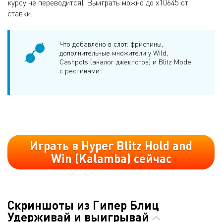
курсу не переводится). Выиграть можно до х10645 от
ставки.
Что добавлено в слот: фриспины,
дополнительные множители у Wild,
Cashpots (аналог джекпотов) и Blitz Mode
с респинами.
Играть в Hyper Blitz Hold and
Win (Kalamba) сейчас
Скриншоты из Гипер Блиц
Удерживай и выигрывай