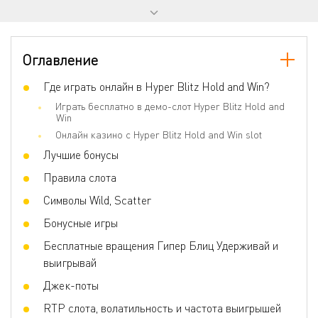
Прогрессивный джекпот
Да
Количество барабанов
6
Оглавление
Количество линий
25
Джокеры
Где играть онлайн в Hyper Blitz Hold and Win?
Нет
Играть бесплатно в демо-слот Hyper Blitz Hold and
Скаттер
Нет
Win
Игра по равным шансам
Нет
Онлайн казино с Hyper Blitz Hold and Win slot
Лучшие бонусы
Бонусные игры
Free Spins, Bonus Game, Jackpots,
HyperBet, BuyBonus, Blitz Mode
Правила слота
Волатильность
Очень высокая
Символы Wild, Scatter
3D слот
Да
Бонусные игры
Респины
Да
Бесплатные вращения Гипер Блиц Удерживай и
Фриспины
Да
выигрывай
Прогрессивные умножения
Да
Джек-поты
Ставка на линию
0.1 - 80
RTP слота, волатильность и частота выигрышей