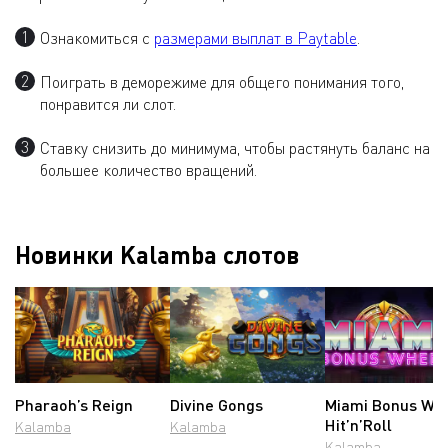
Ознакомиться с
размерами выплат в Paytable
.
Поиграть в деморежиме для общего понимания того,
понравится ли слот.
Ставку снизить до минимума, чтобы растянуть баланс на
большее количество вращений.
Новинки Kalamba слотов
Pharaoh’s Reign
Divine Gongs
Miami Bonus Wh
Hit’n’Roll
Kalamba
Kalamba
Kalamba