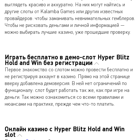
выглядеть красиво и аккуратно. На них могут найтись и
другие слоты от Kalamba Games или других известных
провайдеров: чтобы заманивать невнимательных гемблеров.
Чтобы не рисковать деньгами и личной информацией —
можно выбирать лучшие казино, уже прошедшие проверку.
Играть бесплатно в демо-слот Hyper Blitz
Hold and Win без регистрации
Первое знакомство со слотом можно провести бесплатно и
не регистрируя аккаунт в казино. Прямо на этой странице
вверху добавлена демоверсия. В ней нет ограничений по
функционалу: слот будет работать так же, как при игре на
деньги. Так можно ознакомиться со всеми правилами и
нюансами на практике, прежде чем что-то платить.
Онлайн казино с Hyper Blitz Hold and Win
slot