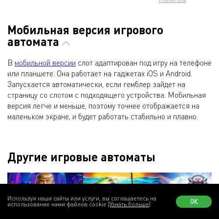
Мобильная версия игрового
автомата
В
мобильной версии
слот адаптирован под игру на телефоне
или планшете. Она работает на гаджетах iOS и Android.
Запускается автоматически, если гемблер зайдет на
страницу со слотом с подходящего устройства. Мобильная
версия легче и меньше, поэтому точнее отображается на
маленьком экране, и будет работать стабильно и плавно.
Другие игровые автоматы
Используя наши сайты или услуги, вы соглашаетесь на
ОК
использование нами файлов cookie
(Узнать больше)