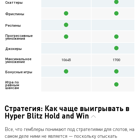
Скаттеры
Фриспины
Респины
Прогрессивные
умножения
Джокеры
Максимальное
10645
1700
умножение
Бонусные игры
Игра по
равным
шансам
Стратегия: Как чаще выигрывать в
Hyper Blitz Hold and Win
Все, что гемблеры понимают под стратегиями для слотов, на
самом деле ними не является — поскольку отыскать