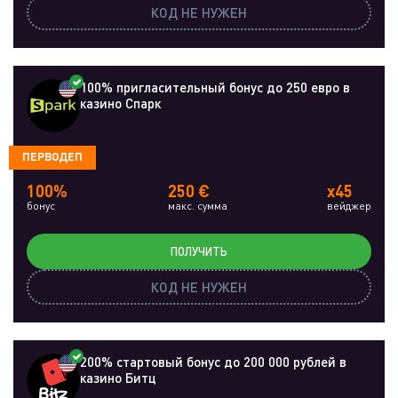
КОД НЕ НУЖЕН
100% пригласительный бонус до 250 евро в
казино Спарк
ПЕРВОДЕП
100%
250 €
x45
бонус
макс. сумма
вейджер
ПОЛУЧИТЬ
КОД НЕ НУЖЕН
200% стартовый бонус до 200 000 рублей в
казино Битц