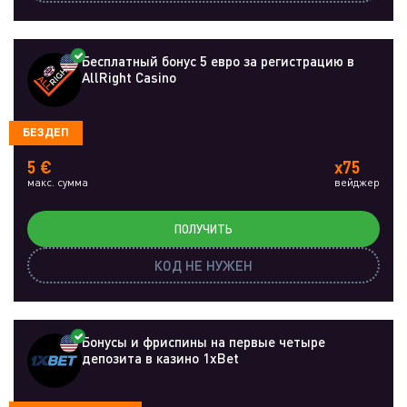
Бесплатный бонус 5 евро за регистрацию в
AllRight Casino
БЕЗДЕП
5 €
x75
макс. сумма
вейджер
ПОЛУЧИТЬ
КОД НЕ НУЖЕН
Бонусы и фриспины на первые четыре
депозита в казино 1xBet