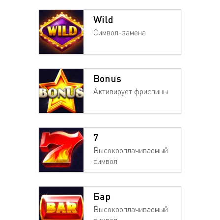
Wild
Символ-замена
Bonus
Активирует фриспины
7
Высокооплачиваемый
символ
Бар
Высокооплачиваемый
символ