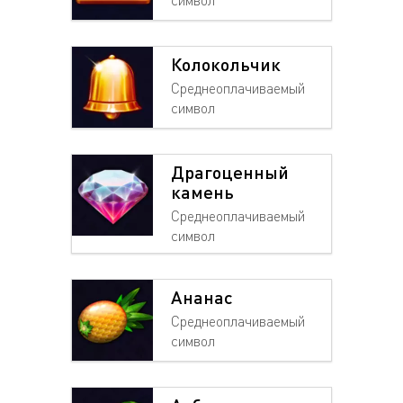
Колокольчик
Среднеоплачиваемый
символ
Драгоценный
камень
Среднеоплачиваемый
символ
Ананас
Среднеоплачиваемый
символ