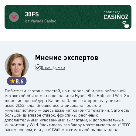
промокод
30FS
CASINOZ
от Vavada Casino
Мнение экспертов
Юлия Демко
8.6
Любителям слотов с простой, но интересной и разнообразной
механикой обязательно понравится Hyper Blitz Hold and Win. Это
творение провайдера Kalamba Games, которое выпустили в
июле 2023 года. Внешне все отрисовано просто и
минималистично — здесь даже нет какой-то тематики. Зато есть
большой диапазон ставок, фриспины, респины с
дополнительными мгновенными выплатами, и дополнительные
множители у Wild. Удачливому гемблеру может выпасть до х10000
одним призом, или до х10645 максимальной выплаты за раз.