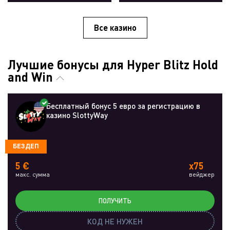
Все казино
Лучшие бонусы для Hyper Blitz Hold
and Win
Бесплатный бонус 5 евро за регистрацию в
казино SlottyWay
БЕЗДЕП
5 €
x75
макс. сумма
вейджер
ПОЛУЧИТЬ
КОД НЕ НУЖЕН