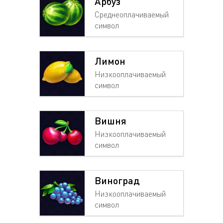
Арбуз
Среднеоплачиваемый
символ
Лимон
Низкооплачиваемый
символ
Вишня
Низкооплачиваемый
символ
Виноград
Низкооплачиваемый
символ