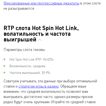
Фиксированные или прогрессивные джекпоты
в этом слоте
не разыгрываются.
RTP слота Hot Spin Hot Link,
волатильность и частота
выигрышей
Параметры слота таковы:
Hot Spin Hot Link RTP: 96.02%;
Волатильность: средняя;
Частота выигрышей: 35.9%.
Советуем учитывать эти данные при выборе оптимальной
ставки и
стратегии игры в казино
. Обращаем ваше
внимание, что средняя волатильность позволит вам
выигрывать достаточно часто, однако размеры призов
редко будут очень крупными. Играйте по средней ставке.