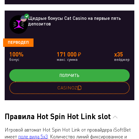
Щедрые бонусы Cat Casino на первые пять
депозитов
ПЕРВОДЕП
100%
171 000 ₽
x35
бонус
макс. сумма
вейджер
ПОЛУЧИТЬ
CASINOZ
Правила Hot Spin Hot Link slot
Игровой автомат Hot Spin Hot Link от провайдера iSoftBet
имеет
поле вида 5х3
. Количество линий фиксированное и