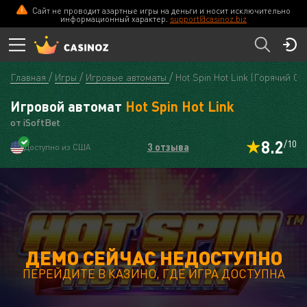
Сайт не проводит азартные игры на деньги и носит исключительно
информационный характер.
support@casinoz.biz
Главная
Игры
Игровые автоматы
Hot Spin Hot Link (Горячий С
Игровой автомат
Hot Spin Hot Link
от iSoftBet
8.2
/10
3 отзыва
Доступно из США
ДЕМО СЕЙЧАС НЕДОСТУПНО
ПЕРЕЙДИТЕ В КАЗИНО, ГДЕ ИГРА ДОСТУПНА