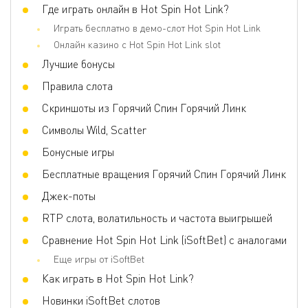
Джокеры
Где играть онлайн в Hot Spin Hot Link?
Да
Играть бесплатно в демо-слот Hot Spin Hot Link
Скаттер
Да
Онлайн казино с Hot Spin Hot Link slot
Игра по равным шансам
Нет
Лучшие бонусы
Бонусные игры
Multiplier, Bonus Wheel, Symbol Swap
Правила слота
Волатильность
Средняя
Скриншоты из Горячий Спин Горячий Линк
3D слот
Нет
Символы Wild, Scatter
Респины
Да
Бонусные игры
Фриспины
Нет
Бесплатные вращения Горячий Спин Горячий Линк
Прогрессивные умножения
Нет
Джек-поты
Ставка на линию
0.01 - 5
RTP слота, волатильность и частота выигрышей
Сравнение Hot Spin Hot Link (iSoftBet) с аналогами
Еще игры от iSoftBet
Как играть в Hot Spin Hot Link?
Новинки iSoftBet слотов