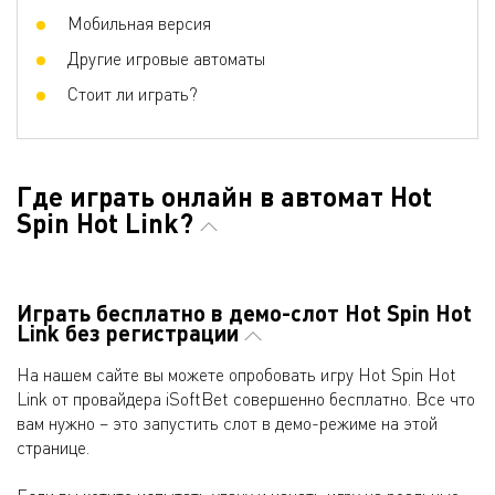
Мобильная версия
Другие игровые автоматы
Стоит ли играть?
Где играть онлайн в автомат Hot
Spin Hot Link?
Играть бесплатно в демо-слот Hot Spin Hot
Link без регистрации
На нашем сайте вы можете опробовать игру Hot Spin Hot
Link от провайдера iSoftBet совершенно бесплатно. Все что
вам нужно – это запустить слот в демо-режиме на этой
странице.