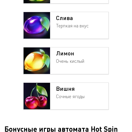
Слива
Терпкая на вкус
Лимон
Очень кислый
Вишня
Сочные ягоды
Бонусные игры автомата Hot Spin