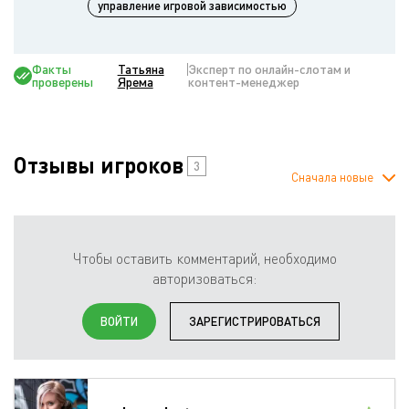
управление игровой зависимостью
Факты
Татьяна
Эксперт по онлайн-слотам и
проверены
Ярема
контент-менеджер
Отзывы игроков
3
Сначала новые
Чтобы оставить комментарий, необходимо
авторизоваться:
ВОЙТИ
ЗАРЕГИСТРИРОВАТЬСЯ