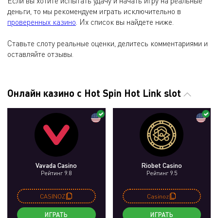
Если вы хотите испытать удачу и начать игру на реальные
деньги, то мы рекомендуем играть исключительно в
проверенных казино
. Их список вы найдете ниже.
Ставьте слоту реальные оценки, делитесь комментариями и
оставляйте отзывы.
Онлайн казино с Hot Spin Hot Link slot
Vavada Casino
Riobet Casino
Рейтинг 9.8
Рейтинг 9.5
CASINOZ
Casinoz
ИГРАТЬ
ИГРАТЬ