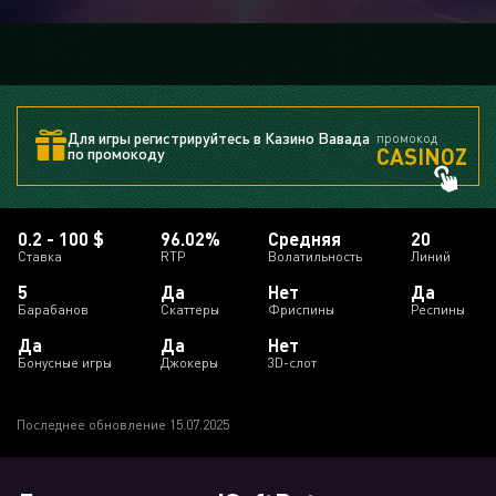
Для игры регистрируйтесь в Казино Вавада
промокод
CASINOZ
по промокоду
0.2 - 100 $
96.02%
Средняя
20
Ставка
RTP
Волатильность
Линий
5
Да
Нет
Да
Барабанов
Скаттеры
Фриспины
Респины
Да
Да
Нет
Бонусные игры
Джокеры
3D-слот
Последнее обновление 15.07.2025