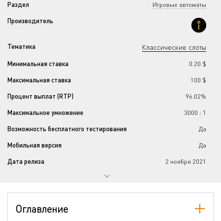
Раздел
Игровые автоматы
Производитель
Тематика
Классические слоты
Минимальная ставка
0.20 $
Максимальная ставка
100 $
Процент выплат (RTP)
96.02%
Максимальное умножение
3000 : 1
Возможность бесплатного тестирования
Да
Мобильная версия
Да
Дата релиза
2 ноября 2021
Прогрессивный джекпот
Нет
Количество барабанов
5
Оглавление
Количество линий
20