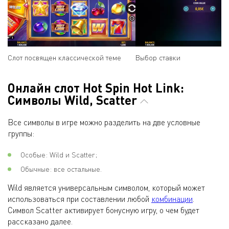
Слот посвящен классической теме
Выбор ставки
Онлайн слот Hot Spin Hot Link:
Символы Wild, Scatter
Все символы в игре можно разделить на две условные
группы:
Особые: Wild и Scatter;
Обычные: все остальные.
Wild является универсальным символом, который может
использоваться при составлении любой
комбинации
.
Символ Scatter активирует бонусную игру, о чем будет
рассказано далее.