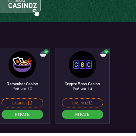
промокод
CASINOZ
Ramenbet Casino
CryptoBoss Casino
Рейтинг 7.3
Рейтинг 7.4
CASINOZ
CASINOZ
ИГРАТЬ
ИГРАТЬ