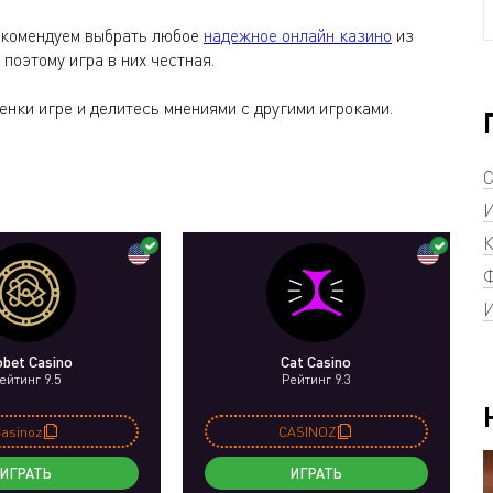
рекомендуем выбрать любое
надежное онлайн казино
из
поэтому игра в них честная.
енки игре и делитесь мнениями с другими игроками.
С
И
К
Ф
И
obet Casino
Cat Casino
ейтинг 9.5
Рейтинг 9.3
asinoz
CASINOZ
ИГРАТЬ
ИГРАТЬ