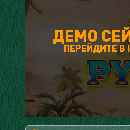
ДЕМО СЕ
ПЕРЕЙДИТЕ В 