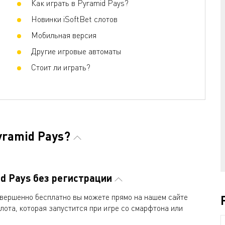
Как играть в Pyramid Pays?
Новинки iSoftBet слотов
Мобильная версия
Другие игровые автоматы
Стоит ли играть?
yramid Pays?
id Pays без регистрации
овершенно бесплатно вы можете прямо на нашем сайте
слота, которая запустится при игре со смарфтона или