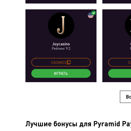
Joycasino
Рейтинг 9.2
CASINOZ
C
ИГРАТЬ
Вс
Лучшие бонусы для Pyramid P