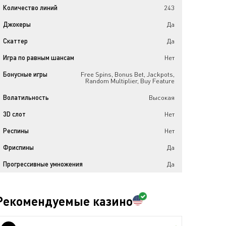
Количество линий
243
Джокеры
Да
Скаттер
Да
Игра по равным шансам
Нет
Бонусные игры
Free Spins, Bonus Bet, Jackpots,
Random Multiplier, Buy Feature
Волатильность
Высокая
3D слот
Нет
Респины
Нет
Фриспины
Да
Прогрессивные умножения
Да
Рекомендуемые казино