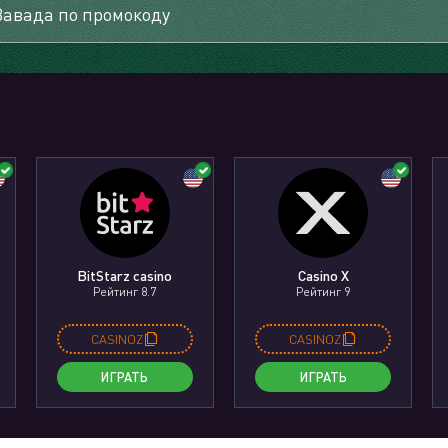
Вавада по промокоду
BitStarz casino
Casino X
Рейтинг 8.7
Рейтинг 9
CASINOZ
CASINOZ
ИГРАТЬ
ИГРАТЬ