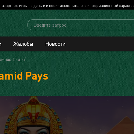
т азартные игры на деньги и носит исключительно информационный характе
и
Жалобы
Новости
амиды Платят)
amid Pays