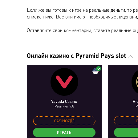
Если же вы готовы к игре на реальные деньги, то 
списка ниже. Все они имеют необходимые лицензии, 
Оставляйте свои комментарии, ставьте реальные оц
Онлайн казино с Pyramid Pays slot
Vavada Casino
Ri
Рейтинг 9.8
Р
CASINOZ
C
ИГРАТЬ