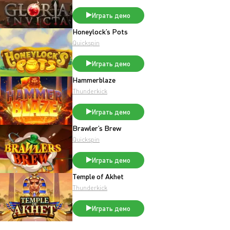
Играть демо
Honeylock’s Pots
Quickspin
Играть демо
Hammerblaze
Thunderkick
Играть демо
Brawler’s Brew
Quickspin
Играть демо
Temple of Akhet
Thunderkick
Играть демо