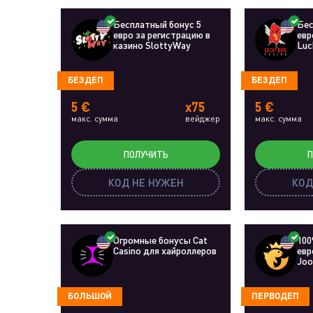
Бесплатный бонус 5
Бес
евро за регистрацию в
евр
казино SlottyWay
Luc
БЕЗДЕП
БЕЗДЕП
5 €
x75
5 €
макс. сумма
вейджер
макс. сумма
ПОЛУЧИТЬ
П
КОД НЕ НУЖЕН
КОД
Огромные бонусы Cat
100
Casino для хайроллеров
евр
Joo
БОЛЬШОЙ
ПЕРВОДЕП