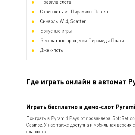
Правила слота
Скриншоты из Пирамиды Платят
Символы Wild, Scatter
Бонусные игры
Бесплатные вращения Пирамиды Платят
Джек-поты
Где играть онлайн в автомат P
Играть бесплатно в демо-слот Pyram
Поиграть в Pyramid Pays от провайдера iSoftBet с
Casinoz. У нас также доступна и мобильная версия 
планшета.