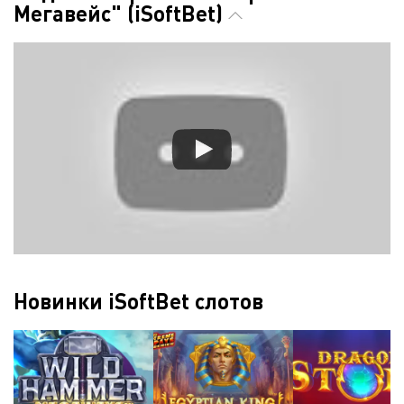
Мегавейс" (iSoftBet)
Новинки iSoftBet слотов