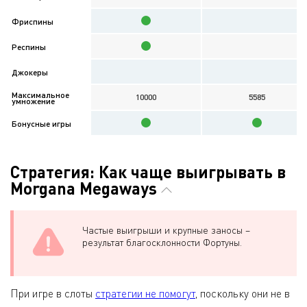
Фриспины
Респины
Джокеры
Максимальное
10000
5585
умножение
Бонусные игры
Стратегия: Как чаще выигрывать в
Morgana Megaways
Частые выигрыши и крупные заносы –
результат благосклонности Фортуны.
При игре в слоты
стратегии не помогут
, поскольку они не в