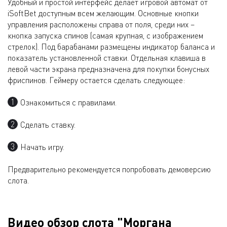
Удобный и простой интерфейс делает игровой автомат от
iSoftBet доступным всем желающим. Основные кнопки
управления расположены справа от поля, среди них –
кнопка запуска спинов (самая крупная, с изображением
стрелок). Под барабанами размещены индикатор баланса и
показатель установленной ставки. Отдельная клавиша в
левой части экрана предназначена для покупки бонусных
фриспинов. Геймеру остается сделать следующее:
Ознакомиться с правилами.
Сделать ставку.
Начать игру.
Предварительно рекомендуется попробовать демоверсию
слота.
Видео обзор слота "Моргана