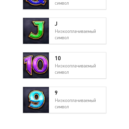
символ
J
Низкооплачиваемый
символ
10
Низкооплачиваемый
символ
9
Низкооплачиваемый
символ