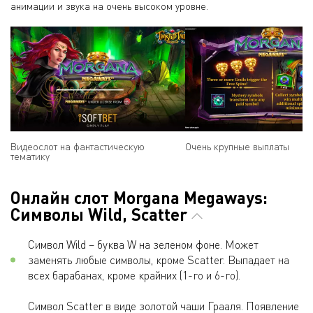
анимации и звука на очень высоком уровне.
Видеослот на фантастическую
Очень крупные выплаты
тематику
Онлайн слот Morgana Megaways:
Символы Wild, Scatter
Символ Wild – буква W на зеленом фоне. Может
заменять любые символы, кроме Scatter. Выпадает на
всех барабанах, кроме крайних (1-го и 6-го).
Символ Scatter в виде золотой чаши Грааля. Появление