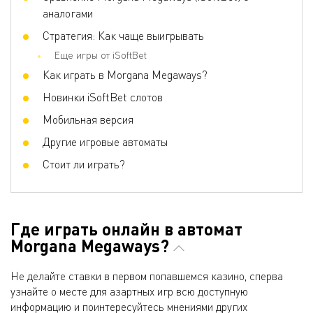
аналогами
Стратегия: Как чаще выигрывать
Еще игры от iSoftBet
Как играть в Morgana Megaways?
Новинки iSoftBet слотов
Мобильная версия
Другие игровые автоматы
Стоит ли играть?
Где играть онлайн в автомат
Morgana Megaways?
Не делайте ставки в первом попавшемся казино, сперва
узнайте о месте для азартных игр всю доступную
информацию и поинтересуйтесь мнениями других