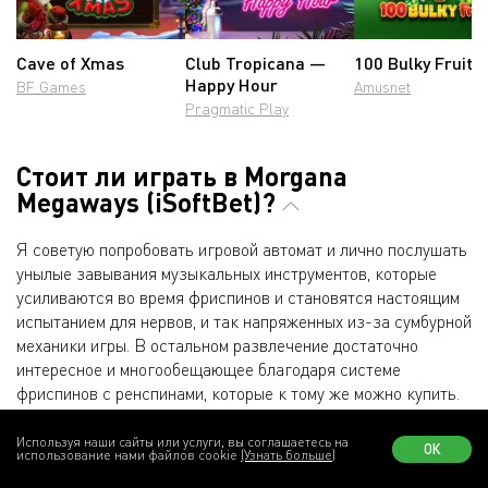
Cave of Xmas
Club Tropicana —
100 Bulky Fruits
Happy Hour
BF Games
Amusnet
Pragmatic Play
Стоит ли играть в Morgana
Megaways (iSoftBet)?
Я советую попробовать игровой автомат и лично послушать
унылые завывания музыкальных инструментов, которые
усиливаются во время фриспинов и становятся настоящим
испытанием для нервов, и так напряженных из-за сумбурной
механики игры. В остальном развлечение достаточно
интересное и многообещающее благодаря системе
фриспинов с ренспинами, которые к тому же можно купить.
Используя наши сайты или услуги, вы соглашаетесь на
ОК
использование нами файлов cookie
(Узнать больше)