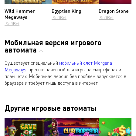
Wild Hammer
Egyptian King
Dragon Stone
Megaways
iSoftBet
iSoftBet
iSoftBet
Мобильная версия игрового
автомата
Существует специальный
мобильный слот Morgana
Megaways
, предназначенный для игры на смартфонах и
планшетах. Мобильная версия без проблем запускается в
браузере и требует лишь доступа в интернет.
Другие игровые автоматы