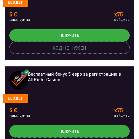
БЕЗДЕП
5 €
x75
макс. сумма
вейджер
ПОЛУЧИТЬ
КОД НЕ НУЖЕН
Бесплатный бонус 5 евро за регистрацию в
AllRight Casino
БЕЗДЕП
5 €
x75
макс. сумма
вейджер
ПОЛУЧИТЬ