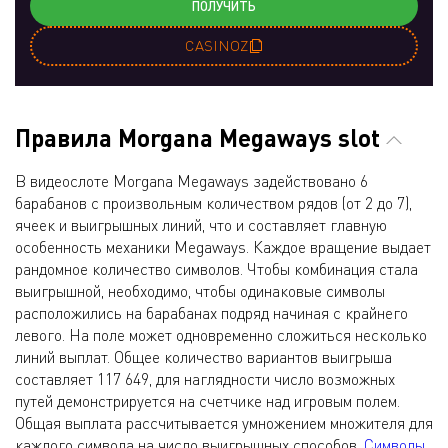
ПОЛУЧИТЬ
CASINOZ
Правила Morgana Megaways slot
В видеослоте Morgana Megaways задействовано 6
барабанов с произвольным количеством рядов (от 2 до 7),
ячеек и выигрышных линий, что и составляет главную
особенность механики Megaways. Каждое вращение выдает
рандомное количество символов. Чтобы комбинация стала
выигрышной, необходимо, чтобы одинаковые символы
расположились на барабанах подряд начиная с крайнего
левого. На поле может одновременно сложиться несколько
линий выплат. Общее количество вариантов выигрыша
составляет 117 649, для наглядности число возможных
путей демонстрируется на счетчике над игровым полем.
Общая выплата рассчитывается умножением множителя для
каждого символа на число выигрышных способов.
Символы