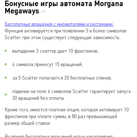
Бонусные игры автомата Morgana
Megaways
Бесплатные вращения с множителями и респинами.
Функция активируется при появлении 3 и более символов
Scatter, при этом существует следующая зависимость:
выпадение 3 скаттер дает 10 фриспинов;
4 символа принесут 15 вращений;
за 5 Scatter полагается 20 бесплатных спинов;
падение на поле 6 символов Scatter гарантирует запуск
30 вращений без оплаты.
Кроме того, имеется платная опция, которая активирует 10
фриспинов при оплате суммы, в 80 раз превышающей
размер общей ставки.
Во время бесплатных вращений игрок накапливает