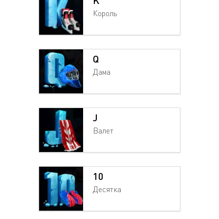
Король
Q
Дама
J
Валет
10
Десятка