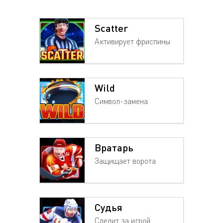
Scatter
Активирует фриспины
Wild
Символ-замена
Вратарь
Защищает ворота
Судья
Следит за игрой