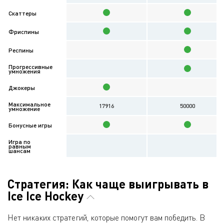
Скаттеры
Фриспины
Респины
Прогрессивные
умножения
Джокеры
Максимальное
17916
50000
умножение
Бонусные игры
Игра по
равным
шансам
Стратегия: Как чаще выигрывать в
Ice Ice Hockey
Нет никаких стратегий, которые помогут вам победить. В