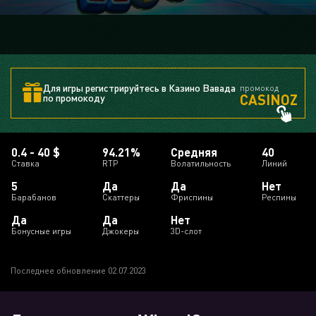
Для игры регистрируйтесь в Казино Вавада
промокод
CASINOZ
по промокоду
0.4 - 40 $
94.21%
Средняя
40
Ставка
RTP
Волатильность
Линий
5
Да
Да
Нет
Барабанов
Скаттеры
Фриспины
Респины
Да
Да
Нет
Бонусные игры
Джокеры
3D-слот
Последнее обновление 02.07.2023