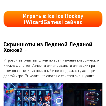
Играть в Ice Ice Hockey
(WizardGames) сейчас
Скриншоты из Ледяной Ледяной
Хоккей
Игровой автомат выполнен по всем канонам классических
книжных слотов. Символы анимированы, и анимации при
этом плавные. Звук приятный и не раздражает даже при
долгой игре. Выходить из слота не хочется очень долго.