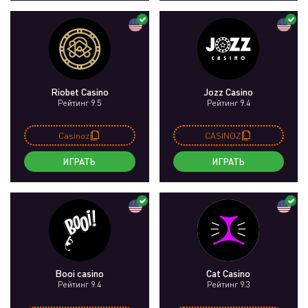
Riobet Casino
Jozz Casino
Рейтинг 9.5
Рейтинг 9.4
Casinoz
CASINOZ
ИГРАТЬ
ИГРАТЬ
Booi casino
Cat Casino
Рейтинг 9.4
Рейтинг 9.3