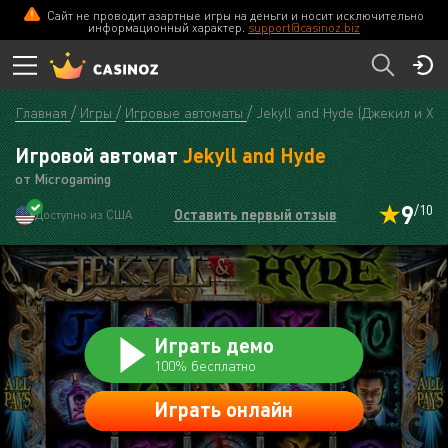
Сайт не проводит азартные игры на деньги и носит исключительно
CASINOZ
ПЕРЕЙТИ
информационный характер.
support@casinoz.biz
Главная
Игры
Игровые автоматы
Jekyll and Hyde (Джекил и Хай
Игровой автомат
Jekyll and Hyde
от Microgaming
9
/10
Оставить первый отзыв
Доступно из США
Играть демо
100% бесплатно
Играть онлайн