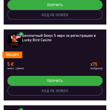
ПОЛУЧИТЬ
КОД НЕ НУЖЕН
Бесплатный бонус 5 евро за регистрацию в
Lucky Bird Casino
БЕЗДЕП
5 €
x75
макс. сумма
вейджер
ПОЛУЧИТЬ
КОД НЕ НУЖЕН