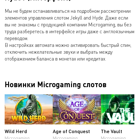
Мы не будем останавливаться на подробном рассмотрении
элементов управления слотом Jekyll and Hyde. Даже если
вы не знакомы с продукцией компании Microgaming, вы без
труда разберетесь в интерфейсе игры даже с англоязычным
переводом.
В настройках автомата можно активировать быстрый спин,
отключить нежелательные звуки и выбрать между
отображением баланса в монетах или кредитах.
Новинки Microgaming слотов
Wild Herd
Age of Conquest
The Vault
Microgaming
Microgaming
Microgaming