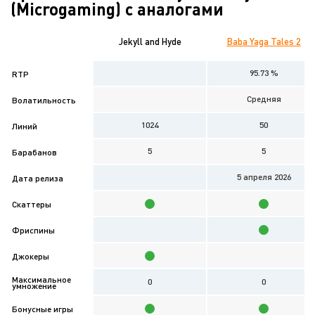
(Microgaming) с аналогами
Jekyll and Hyde
Baba Yaga Tales 2
95.73 %
RTP
Средняя
Волатильность
1024
50
Линий
5
5
Барабанов
5 апреля 2026
Дата релиза
Cкаттеры
Фриспины
Джокеры
Максимальное
0
0
умножение
Бонусные игры