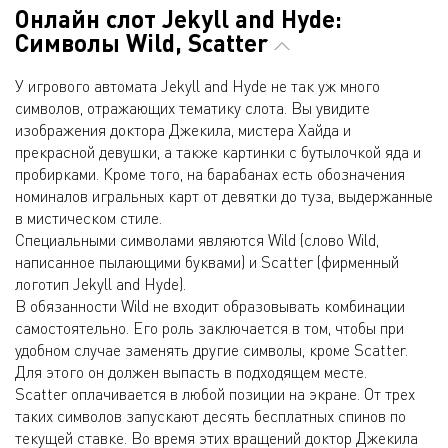
Онлайн слот Jekyll and Hyde:
Символы Wild, Scatter
У игрового автомата Jekyll and Hyde не так уж много
символов, отражающих тематику слота. Вы увидите
изображения доктора Джекила, мистера Хайда и
прекрасной девушки, а также картинки с бутылочкой яда и
пробирками. Кроме того, на барабанах есть обозначения
номиналов игральных карт от девятки до туза, выдержанные
в мистическом стиле.
Специальными символами являются Wild (слово Wild,
написанное пылающими буквами) и Scatter (фирменный
логотип Jekyll and Hyde).
В обязанности Wild не входит образовывать комбинации
самостоятельно. Его роль заключается в том, чтобы при
удобном случае заменять другие символы, кроме Scatter.
Для этого он должен выпасть в подходящем месте.
Scatter оплачивается в любой позиции на экране. От трех
таких символов запускают десять бесплатных спинов по
текущей ставке. Во время этих вращений доктор Джекила