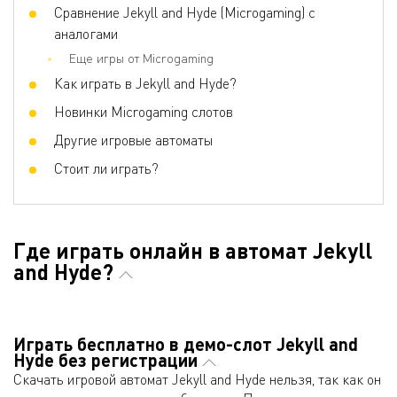
Сравнение Jekyll and Hyde (Microgaming) с
аналогами
Еще игры от Microgaming
Как играть в Jekyll and Hyde?
Новинки Microgaming слотов
Другие игровые автоматы
Стоит ли играть?
Где играть онлайн в автомат Jekyll
and Hyde?
Играть бесплатно в демо-слот Jekyll and
Hyde без регистрации
Скачать игровой автомат Jekyll and Hyde нельзя, так как он