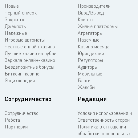
Новые
Производители
Черный список
Ввод/Вывод
Закрытые
Крипто
Джекпоты
Живые платформы
Надежные
Агрегаторы
Игровые автоматы
Наземные
Честные онлайн казино
Казино месяца
Лучшие казино на рубли
Юрисдикции
Зеркала онлайн-казино
Регуляторы
Бездепозитные бонусы
Аудиторы
Биткоин-казино
Мобильные
Энциклопедия
Блоги
Жалобы
Сотрудничество
Редакция
Сотрудничество
Условия использования и
Работа
Ответственность сторон
Партнерки
Политика в отношении
обработки персональных