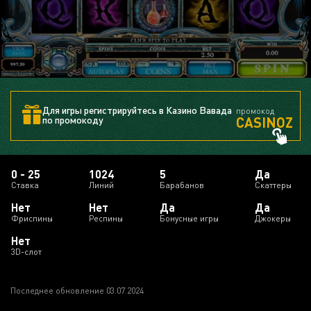
Для игры регистрируйтесь в Казино Вавада
промокод
CASINOZ
по промокоду
0 - 25
1024
5
Да
Ставка
Линий
Барабанов
Cкаттеры
Нет
Нет
Да
Да
Фриспины
Респины
Бонусные игры
Джокеры
Нет
3D-слот
Последнее обновление 03.07.2024