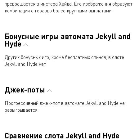
превращается в мистера Хайда. Его изображения образуют
комбинации с гораздо более крупными выплатами.
Бонусные игры автомата Jekyll and
Hyde
Других бонусных игр, кроме бесплатных спинов, в слоте
Jekyll and Hyde нет.
Джек-поты
Прогрессивный джек-пот в автомате Jekyll and Hyde не
разыгрывается.
Сравнение слота Jekyll and Hyde