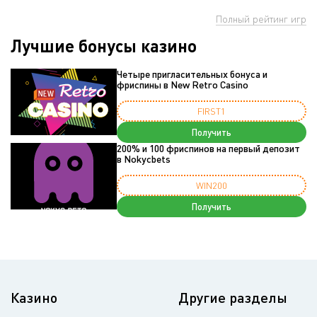
Полный рейтинг игр
Лучшие бонусы казино
Четыре пригласительных бонуса и
фриспины в New Retro Casino
FIRST1
Получить
200% и 100 фриспинов на первый депозит
в Nokycbets
WIN200
Получить
Казино
Другие разделы