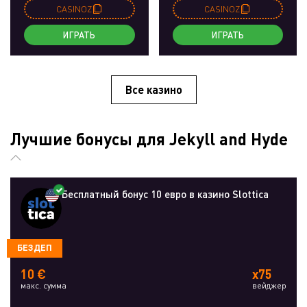
CASINOZ
CASINOZ
ИГРАТЬ
ИГРАТЬ
Все казино
Лучшие бонусы для Jekyll and Hyde
Бесплатный бонус 10 евро в казино Slottica
БЕЗДЕП
10 €
x75
макс. сумма
вейджер