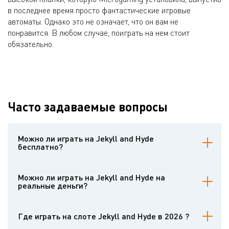
в последнее время просто фантастические игровые
автоматы. Однако это не означает, что он вам не
понравится. В любом случае, поиграть на нем стоит
обязательно.
Часто задаваемые вопросы
Можно ли играть на Jekyll and Hyde
бесплатно?
Да, на Casinoz можно играть на бесплатном видеослоте Jekyll
and Hyde. Демо-версию можно открывать без регистрации
Можно ли играть на Jekyll and Hyde на
счёта. Любой гемблер может проверить слот бесплатно.
реальные деньги?
Играть на слоте на деньги дают возможность онлайн-казино,
предлагающие игры данного провайдера. Чтобы рисковать
Где играть на слоте Jekyll and Hyde в 2026 ?
настоящими деньгами на Jekyll and Hyde, нужно