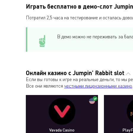
Играть бесплатно в демо-слот Jumpin
Потратил 2,5 часа на тестирование и осталась дово
В демо можно не переживать за бала
Онлайн казино с Jumpin’ Rabbit slot
Если вы готовы к игре на реальные деньги, то мы 
Все они являются
честными лицензионными казино
.
Vavada Casino
PlayF