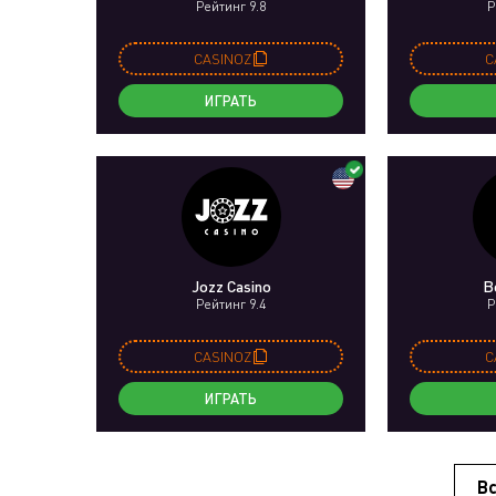
Рейтинг 9.8
Р
CASINOZ
C
ИГРАТЬ
Jozz Casino
B
Рейтинг 9.4
Р
CASINOZ
C
ИГРАТЬ
Вс