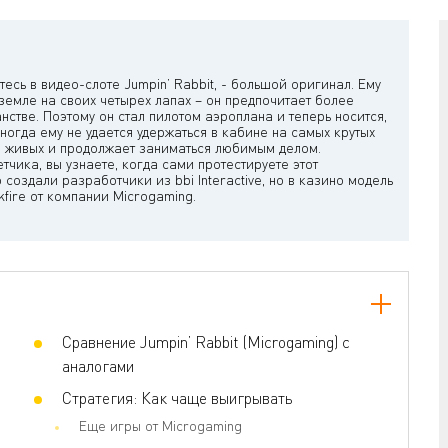
есь в видео-слоте Jumpin’ Rabbit, - большой оригинал. Ему
 земле на своих четырех лапах – он предпочитает более
стве. Поэтому он стал пилотом аэроплана и теперь носится,
иногда ему не удается удержаться в кабине на самых крутых
 в живых и продолжает заниматься любимым делом.
етчика, вы узнаете, когда сами протестируете этот
 создали разработчики из bbi Interactive, но в казино модель
fire от компании Microgaming.
Сравнение Jumpin’ Rabbit (Microgaming) с
аналогами
Стратегия: Как чаще выигрывать
Еще игры от Microgaming