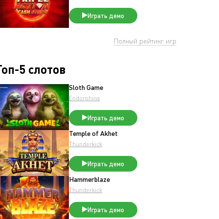
Играть демо
Полный рейтинг игр
Топ-5 слотов
Sloth Game
Endorphina
Играть демо
Temple of Akhet
Thunderkick
Играть демо
Hammerblaze
Thunderkick
Играть демо