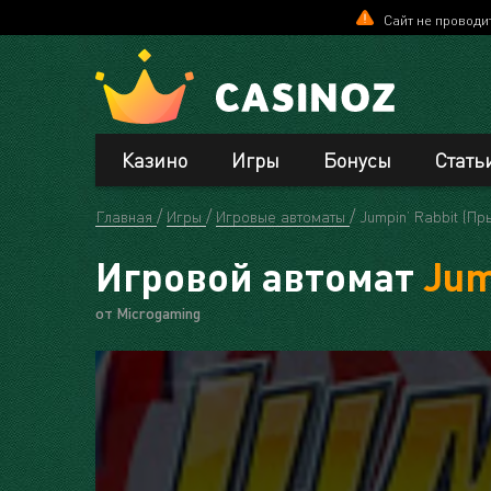
Сайт не проводи
Казино
Игры
Бонусы
Стать
Главная
Игры
Игровые автоматы
Jumpin’ Rabbit (П
Игровой автомат
Jum
от Microgaming