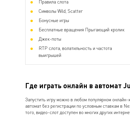
Правила слота
Символы Wild, Scatter
Бонусные игры
Бесплатные вращения Прыгающий кролик
Джек-поты
RTP слота, волатильность и частота
выигрышей
Где играть онлайн в автомат J
Запустить игру можно в любом популярном онлайн-
автомат без регистрации по условным ставкам в Ne
того, видео-слот доступен во многих других интерн