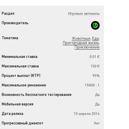
Раздел
Игровые автоматы
Производитель
Тематика
Животные
Еда
,
,
Пригородная жизнь
,
Приключение
Минимальная ставка
0.01 €
Максимальная ставка
150 €
Процент выплат (RTP)
95%
Максимальное умножение
15000 : 1
Возможность бесплатного тестирования
Да
Мобильная версия
Да
Дата релиза
10 апреля 2014
Прогрессивный джекпот
Нет