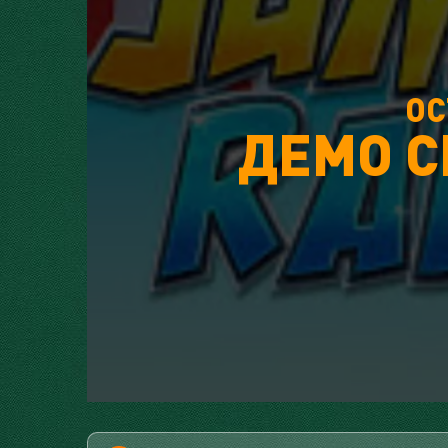
ОС
ДЕМО С