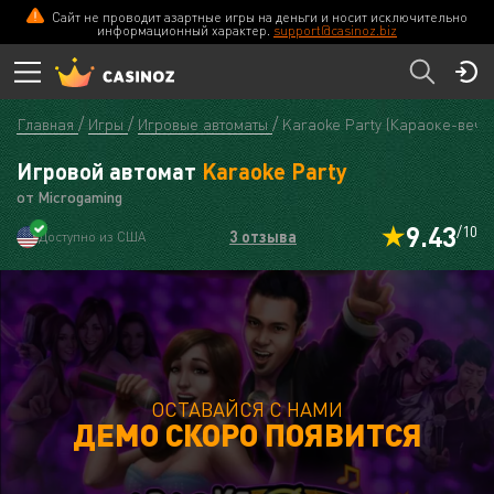
Сайт не проводит азартные игры на деньги и носит исключительно
информационный характер.
support@casinoz.biz
Главная
Игры
Игровые автоматы
Karaoke Party (Караоке-вече
Игровой автомат
Karaoke Party
от Microgaming
9.43
/10
3 отзыва
Доступно из США
ОСТАВАЙСЯ С НАМИ
ДЕМО СКОРО ПОЯВИТСЯ