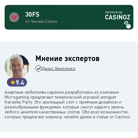
промокод
30FS
CASINOZ
от Vavada Casino
Мнение экспертов
Денис Анипченко
9.4
Азартным любителям караоке разработчики из компании
Microgaming предлагают тематический игровой аппарат
Karaoke Party. Это зрелищный слот с приятным дизайном и
разнообразными функциями, которые смогут надолго увлечь
любого ценителя качественных слотов. Обо всех возможностях,
которые предлагает новинка, читайте далее в статье от Casinoz.