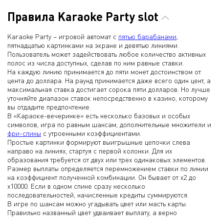
Правила Karaoke Party slot
Karaoke Party – игровой автомат с
пятью барабанами
,
пятнадцатью картинками на экране и девятью линиями.
Пользователь может задействовать любое количество активных
полос из числа доступных, сделав по ним равные ставки.
На каждую линию принимается до пяти монет достоинством от
цента до доллара. На раунд принимается даже всего один цент, а
максимальная ставка достигает сорока пяти долларов. Но лучше
уточняйте диапазон ставок непосредственно в казино, которому
вы отдадите предпочтение.
В «Караоке-вечеринке» есть несколько базовых и особых
символов, игра по равным шансам, дополнительные множители и
фри-спины
с утроенными коэффициентами.
Простые картинки формируют выигрышные цепочки слева
направо на линиях, стартуя с первой колонки. Для их
образования требуется от двух или трех одинаковых элементов.
Размер выплаты определяется перемножением ставки по линии
на коэффициент полученной комбинации. Он бывает от х2 до
х10000. Если в одном спине сразу несколько
последовательностей, начисленные кредиты суммируются.
В игре по шансам можно угадывать цвет или масть карты.
Правильно названный цвет удваивает выплату, а верно