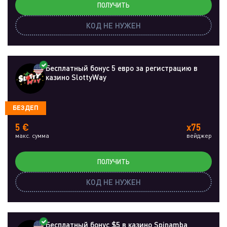
ПОЛУЧИТЬ
КОД НЕ НУЖЕН
Бесплатный бонус 5 евро за регистрацию в
казино SlottyWay
БЕЗДЕП
5 €
x75
макс. сумма
вейджер
ПОЛУЧИТЬ
КОД НЕ НУЖЕН
Бесплатный бонус $5 в казино Spinamba