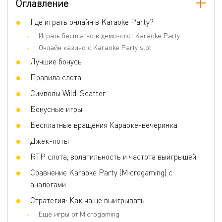
Оглавление
Количество линий
9
Джокеры
Где играть онлайн в Karaoke Party?
Да
Играть бесплатно в демо-слот Karaoke Party
Скаттер
Да
Онлайн казино с Karaoke Party slot
Игра по равным шансам
Да
Лучшие бонусы
Бонусные игры
Free Spins, Multiplier, RTP range, Scatter
Правила слота
symbols, Wild
Символы Wild, Scatter
Волатильность
Высокая
Бонусные игры
Респины
Нет
Бесплатные вращения Караоке-вечеринка
Прогрессивные умножения
Нет
Джек-поты
Ставка на линию
1 - 5
RTP слота, волатильность и частота выигрышей
Сравнение Karaoke Party (Microgaming) с
аналогами
Стратегия: Как чаще выигрывать
Еще игры от Microgaming