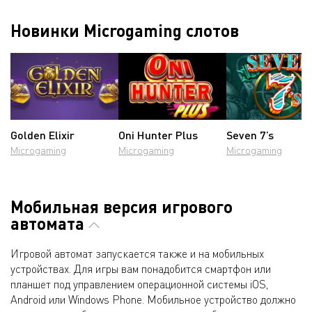
Новинки Microgaming слотов
Golden Elixir
Oni Hunter Plus
Seven 7’s
Microgaming
Microgaming
Microgaming
Мобильная версия игрового
автомата
Игровой автомат запускается также и на мобильных
устройствах. Для игры вам понадобится смартфон или
планшет под управлением операционной системы iOS,
Android или Windows Phone. Мобильное устройство должно