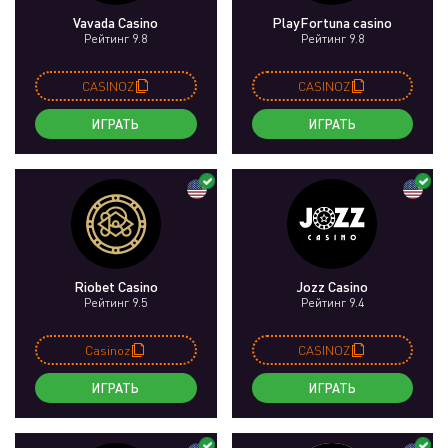
Vavada Casino
PlayFortuna casino
Рейтинг 9.8
Рейтинг 9.8
CASINOZ
CASINOZ
ИГРАТЬ
ИГРАТЬ
Riobet Casino
Jozz Casino
Рейтинг 9.5
Рейтинг 9.4
Casinoz
CASINOZ
ИГРАТЬ
ИГРАТЬ