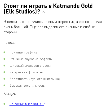
Стоит ли играть в Katmandu Gold
(Elk Studios)?
В целом, слот получился очень интересным, а его потенциал
очень большой. Еще раз выделим его сильные и слабые
стороны.
Плюсы:
Приятная графика;
Отличные звуковые эффекты;
Широкий диапазон ставок;
Интересные фрисипны;
Вероятность крупного выигрыша;
Высокая волатильность.
Минусы:
Не самый высокий RTP
.