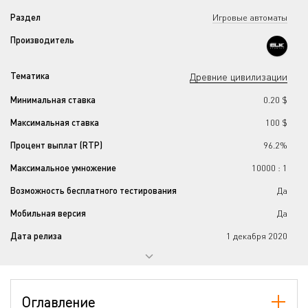
Раздел
Игровые автоматы
Производитель
Тематика
Древние цивилизации
Минимальная ставка
0.20 $
Максимальная ставка
100 $
Процент выплат (RTP)
96.2%
Максимальное умножение
10000 : 1
Возможность бесплатного тестирования
Да
Мобильная версия
Да
Дата релиза
1 декабря 2020
Прогрессивный джекпот
Нет
Количество барабанов
6
Оглавление
Количество линий
4096