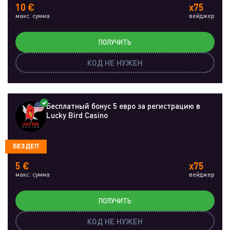
10 €
x75
макс. сумма
вейджер
ПОЛУЧИТЬ
КОД НЕ НУЖЕН
Бесплатный бонус 5 евро за регистрацию в
Lucky Bird Casino
БЕЗДЕП
5 €
x75
макс. сумма
вейджер
ПОЛУЧИТЬ
КОД НЕ НУЖЕН