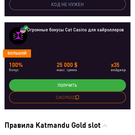
КОД НЕ НУЖЕН
Огромные бонусы Cat Casino для хайроллеров
БОЛЬШОЙ
100%
25 000 $
x35
бонус
макс. сумма
вейджер
ПОЛУЧИТЬ
CASINOZ
Правила Katmandu Gold slot