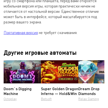
игру со смартфона или планшета, перед вами откроется
мобильная версия игры, которая практически ничем не
отличается от настольной версии. Единственное отличие
может быть в интерфейсе, который масштабируется под
размер вашего экрана.
Портативная версия
не требует скачивания.
Другие игровые автоматы
Doom`s Digging
Super Golden Dragon
Dream Drop
Machine
Inferno — Hold&Win
Diamonds
Octoplay
Betsoft
Relax Gaming