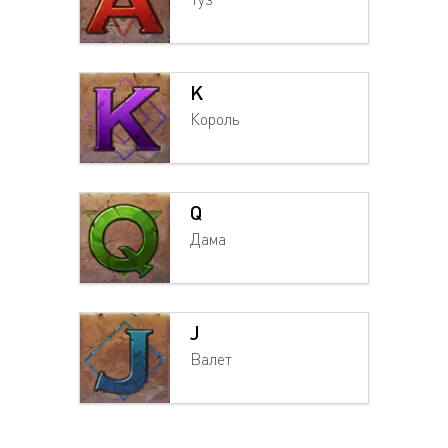
K
Король
Q
Дама
J
Валет