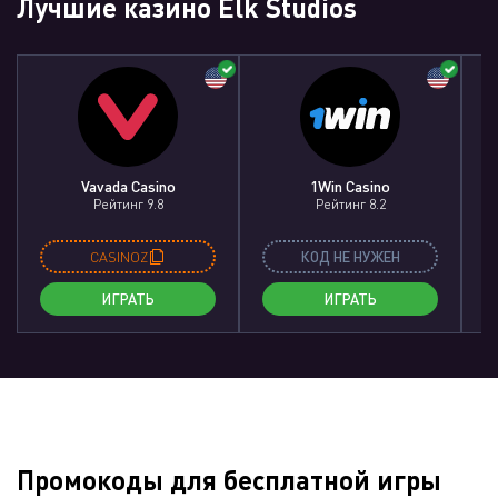
Лучшие казино Elk Studios
Vavada Casino
1Win Casino
Рейтинг 9.8
Рейтинг 8.2
CASINOZ
КОД НЕ НУЖЕН
ИГРАТЬ
ИГРАТЬ
Промокоды для бесплатной игры