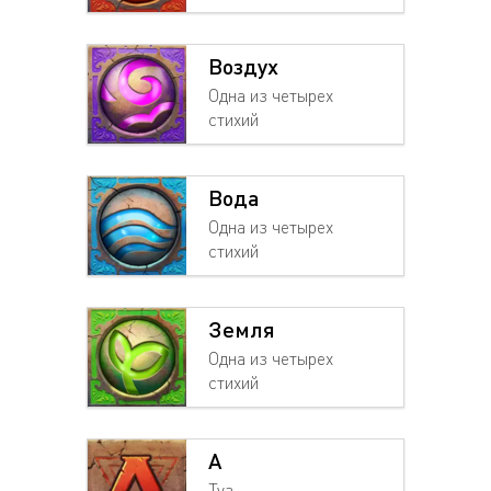
Воздух
Одна из четырех
стихий
Вода
Одна из четырех
стихий
Земля
Одна из четырех
стихий
A
Туз