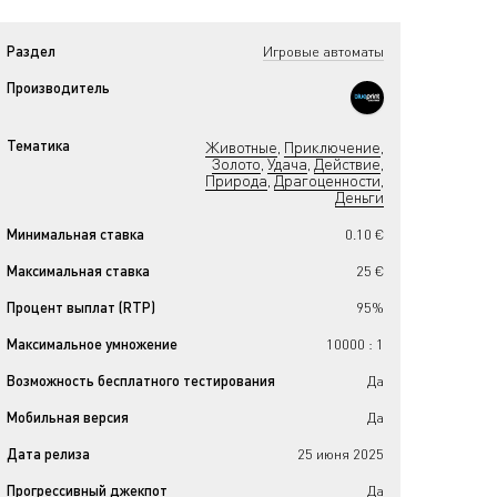
Раздел
Игровые автоматы
Производитель
Тематика
Животные
Приключение
,
,
Золото
Удача
Действие
,
,
,
Природа
Драгоценности
,
,
Деньги
Минимальная ставка
0.10 €
Максимальная ставка
25 €
Процент выплат (RTP)
95%
Максимальное умножение
10000 : 1
Возможность бесплатного тестирования
Да
Мобильная версия
Да
Дата релиза
25 июня 2025
Прогрессивный джекпот
Да