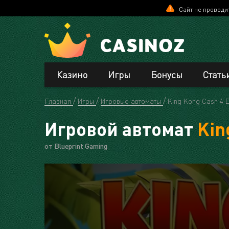
Сайт не проводи
Казино
Игры
Бонусы
Стать
Главная
Игры
Игровые автоматы
King Kong Cash 4 
Игровой автомат
Kin
от Blueprint Gaming