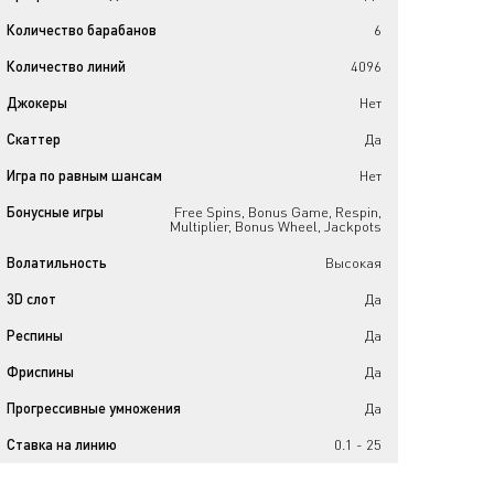
Количество барабанов
6
Количество линий
4096
Джокеры
Нет
Скаттер
Да
Игра по равным шансам
Нет
Бонусные игры
Free Spins, Bonus Game, Respin,
Multiplier, Bonus Wheel, Jackpots
Волатильность
Высокая
3D слот
Да
Респины
Да
Фриспины
Да
Прогрессивные умножения
Да
Ставка на линию
0.1 - 25