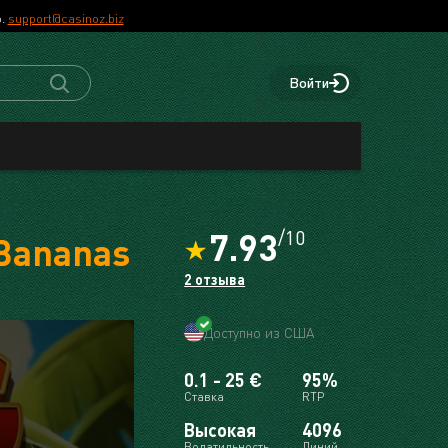
р.
support@casinoz.biz
Войти
7.93
/10
 Bananas
2 отзыва
Доступно из США
0.1 - 25 €
95%
Ставка
RTP
Высокая
4096
Волатильность
Линий