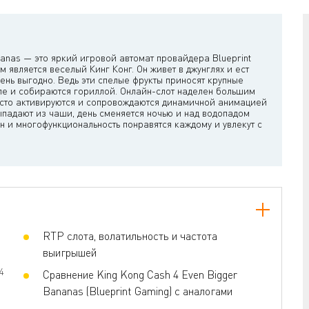
nanas — это яркий игровой автомат провайдера Blueprint
 является веселый Кинг Конг. Он живет в джунглях и ест
чень выгодно. Ведь эти спелые фрукты приносят крупные
ле и собираются гориллой. Онлайн-слот наделен большим
асто активируются и сопровождаются динамичной анимацией
выпадают из чаши, день сменяется ночью и над водопадом
йн и многофункциональность понравятся каждому и увлекут с
RTP слота, волатильность и частота
выигрышей
Сравнение King Kong Cash 4 Even Bigger
Bananas (Blueprint Gaming) с аналогами