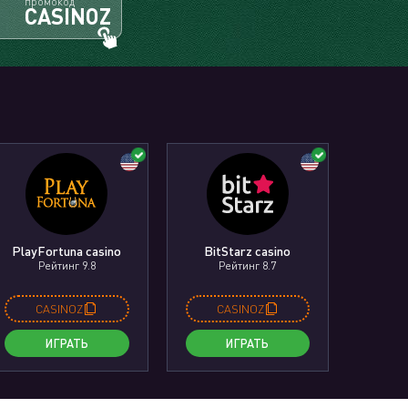
промокод
CASINOZ
PlayFortuna casino
BitStarz casino
Рейтинг 9.8
Рейтинг 8.7
CASINOZ
CASINOZ
ИГРАТЬ
ИГРАТЬ