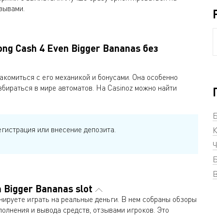
зывами.
ng Cash 4 Even Bigger Bananas без
акомиться с его механикой и бонусами. Она особенно
збираться в мире автоматов. На Casinoz можно найти
Б
гистрация или внесение депозита.
К
Ч
Б
В
n Bigger Bananas slot
ируете играть на реальные деньги. В нем собраны обзоры
полнения и вывода средств, отзывами игроков. Это