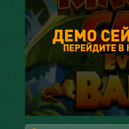
ДЕМО СЕ
ПЕРЕЙДИТЕ В 