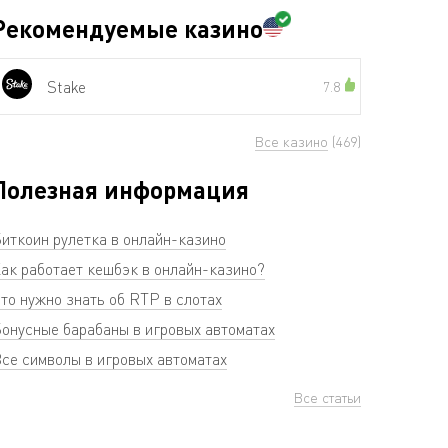
Рекомендуемые казино
Stake
7.8
Все казино
(469)
Полезная информация
иткоин рулетка в онлайн-казино
ак работает кешбэк в онлайн-казино?
то нужно знать об RTP в слотах
онусные барабаны в игровых автоматах
се символы в игровых автоматах
Все статьи