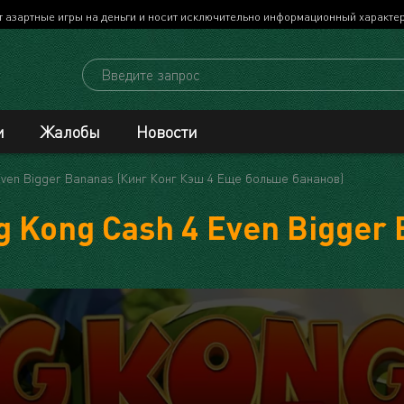
т азартные игры на деньги и носит исключительно информационный характе
и
Жалобы
Новости
Even Bigger Bananas (Кинг Конг Кэш 4 Еще больше бананов)
g Kong Cash 4 Even Bigger