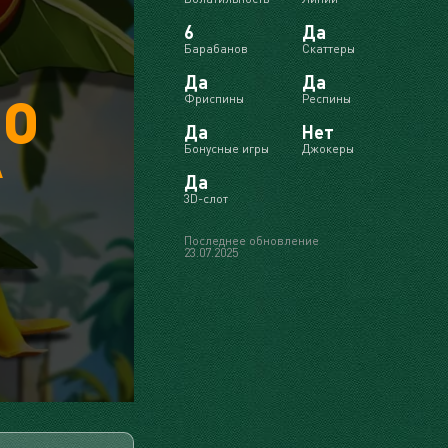
6
Да
Барабанов
Скаттеры
Да
Да
НО
Фриспины
Респины
Да
Нет
Бонусные игры
Джокеры
А
Да
3D-слот
Последнее обновление
23.07.2025