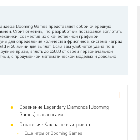
вайдера Booming Games представляет собой очередную
мней. Стоит отметить, что разработчик постарался воплотить
механики, совместив их с качественной графикой.
уны для определения количества фриспинов, система наград
ld и 20 линий для выплат. Если вам улыбнется удача, то в
крупные призы, вплоть до х2000 от своей первоначальной
отный, с продуманной математической моделью и довольно
Сравнение Legendary Diamonds (Booming
Games) с аналогами
Стратегия: Как чаще выигрывать
Еще игры от Booming Games