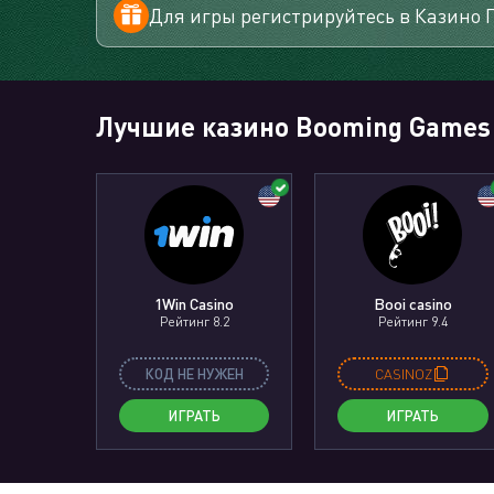
Для игры регистрируйтесь в Казино 
Лучшие казино Booming Games
1Win Casino
Booi casino
Рейтинг 8.2
Рейтинг 9.4
КОД НЕ НУЖЕН
CASINOZ
ИГРАТЬ
ИГРАТЬ