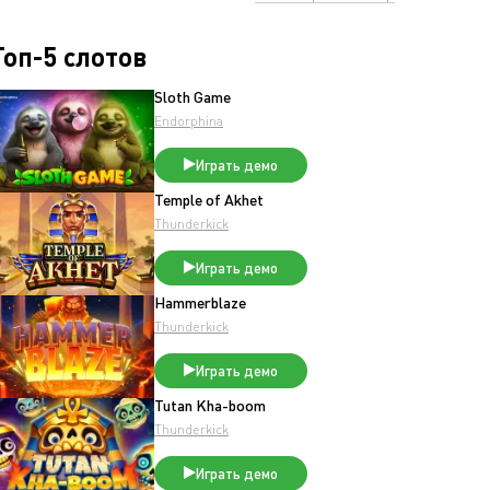
Топ-5 слотов
Sloth Game
Endorphina
Играть демо
Temple of Akhet
Thunderkick
Играть демо
Hammerblaze
Thunderkick
Играть демо
Tutan Kha-boom
Thunderkick
Играть демо