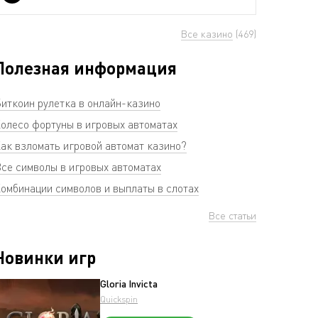
Все казино
(469)
Полезная информация
иткоин рулетка в онлайн-казино
олесо фортуны в игровых автоматах
ак взломать игровой автомат казино?
се символы в игровых автоматах
омбинации символов и выплаты в слотах
Все статьи
Новинки игр
Gloria Invicta
Quickspin