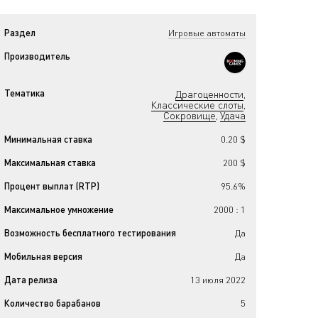
Раздел
Игровые автоматы
Производитель
Тематика
Драгоценности
,
Классические слоты
,
Сокровище
Удача
,
Минимальная ставка
0.20 $
Максимальная ставка
200 $
Процент выплат (RTP)
95.6%
Максимальное умножение
2000 : 1
Возможность бесплатного тестирования
Да
Мобильная версия
Да
Дата релиза
13 июля 2022
Количество барабанов
5