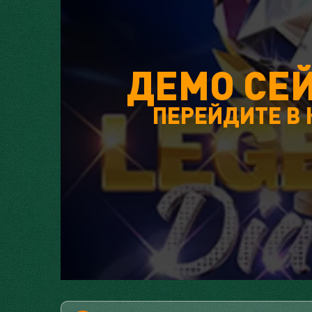
ДЕМО СЕ
ПЕРЕЙДИТЕ В 