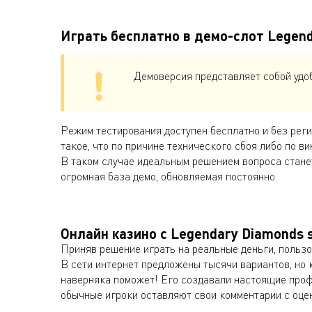
Играть бесплатно в демо-слот Legen
Демоверсия представляет собой удоб
Режим тестирования доступен бесплатно и без реги
такое, что по причине технического сбоя либо по в
В таком случае идеальным решением вопроса станет
огромная база демо, обновляемая постоянно.
Онлайн казино с Legendary Diamonds 
Приняв решение играть на реальные деньги, пользо
В сети интернет предложены тысячи вариантов, но
наверняка поможет! Его создавали настоящие проф
обычные игроки оставляют свои комментарии с оцен