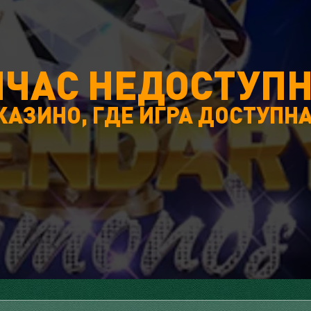
ЙЧАС НЕДОСТУП
КАЗИНО, ГДЕ ИГРА ДОСТУПН