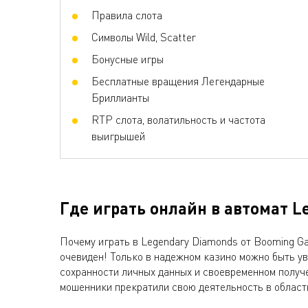
Правила слота
Символы Wild, Scatter
Бонусные игры
Бесплатные вращения Легендарные
Бриллианты
RTP слота, волатильность и частота
выигрышей
Где играть онлайн в автомат 
Почему играть в Legendary Diamonds от Booming G
очевиден! Только в надежном казино можно быть ув
сохранности личных данных и своевременном получе
мошенники прекратили свою деятельность в области