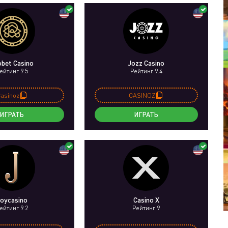
obet Casino
Jozz Casino
ейтинг 9.5
Рейтинг 9.4
asinoz
CASINOZ
ИГРАТЬ
ИГРАТЬ
Joycasino
Casino X
ейтинг 9.2
Рейтинг 9