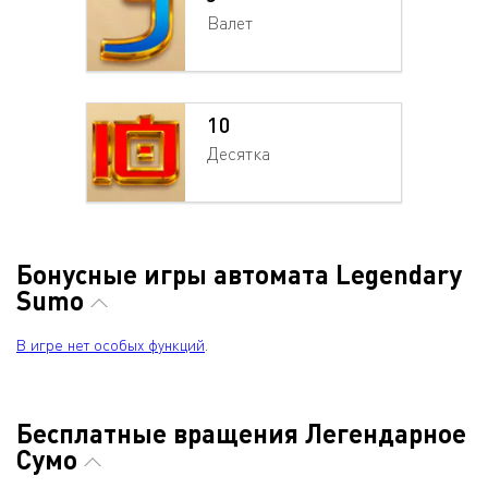
Валет
10
Десятка
Бонусные игры автомата Legendary
Sumo
В игре нет особых функций
.
Бесплатные вращения Легендарное
Сумо