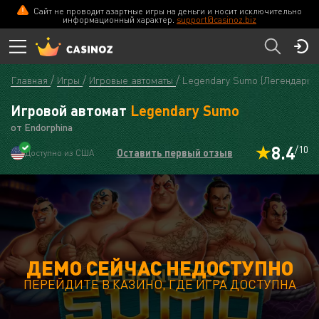
Сайт не проводит азартные игры на деньги и носит исключительно
информационный характер.
support@casinoz.biz
Главная
Игры
Игровые автоматы
Legendary Sumo (Легендарно
Игровой автомат
Legendary Sumo
от Endorphina
8.4
/10
Оставить первый отзыв
Доступно из США
ДЕМО СЕЙЧАС НЕДОСТУПНО
ПЕРЕЙДИТЕ В КАЗИНО, ГДЕ ИГРА ДОСТУПНА