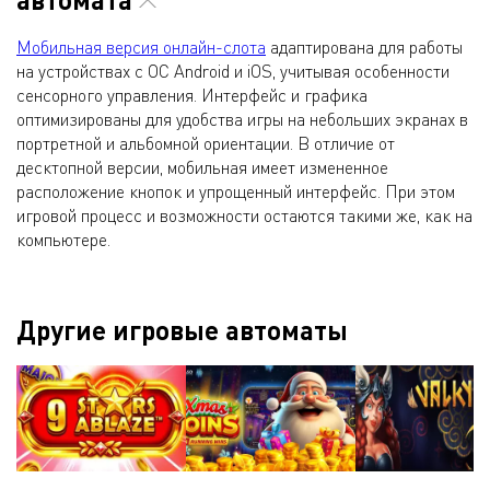
Мобильная версия онлайн-слота
адаптирована для работы
на устройствах с ОС Android и iOS, учитывая особенности
сенсорного управления. Интерфейс и графика
оптимизированы для удобства игры на небольших экранах в
портретной и альбомной ориентации. В отличие от
десктопной версии, мобильная имеет измененное
расположение кнопок и упрощенный интерфейс. При этом
игровой процесс и возможности остаются такими же, как на
компьютере.
Другие игровые автоматы