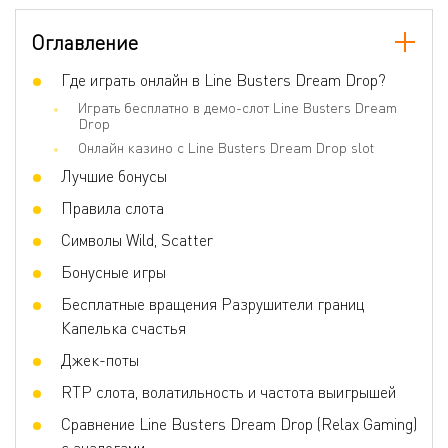
Количество барабанов
3
Оглавление
Количество линий
5
Джокеры
Где играть онлайн в Line Busters Dream Drop?
Нет
Играть бесплатно в демо-слот Line Busters Dream
Скаттер
Нет
Drop
Игра по равным шансам
Нет
Онлайн казино с Line Busters Dream Drop slot
Лучшие бонусы
Бонусные игры
Free Spins, Bonus Game, Dream Spins,
Jackpots, Buy Feature
Правила слота
Волатильность
Высокая
Символы Wild, Scatter
3D слот
Да
Бонусные игры
Респины
Нет
Бесплатные вращения Разрушители границ
Фриспины
Да
Капелька счастья
Прогрессивные умножения
Да
Джек-поты
Ставка на линию
0.2 - 100
RTP слота, волатильность и частота выигрышей
Сравнение Line Busters Dream Drop (Relax Gaming)