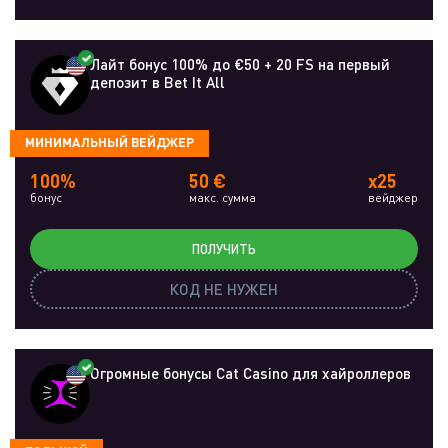
Лайт бонус 100% до €50 + 20 FS на первый
депозит в Bet It All
МИНИМАЛЬНЫЙ ВЕЙДЖЕР
100%
50 €
x25
бонус
макс. сумма
вейджер
ПОЛУЧИТЬ
КОД НЕ НУЖЕН
Огромные бонусы Cat Casino для хайроллеров