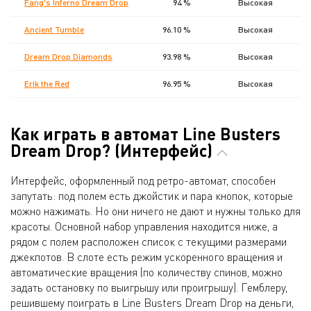
Fang's Inferno Dream Drop
94 %
Высокая
Ancient Tumble
96.10 %
Высокая
Dream Drop Diamonds
93.98 %
Высокая
Erik the Red
96.95 %
Высокая
Как играть в автомат Line Busters
Dream Drop? (Интерфейс)
Интерфейс, оформленный под ретро-автомат, способен
запутать: под полем есть джойстик и пара кнопок, которые
можно нажимать. Но они ничего не дают и нужны только для
красоты. Основной набор управления находится ниже, а
рядом с полем расположен список с текущими размерами
джекпотов. В слоте есть режим ускоренного вращения и
автоматические вращения (по количеству спинов, можно
задать остановку по выигрышу или проигрышу). Гемблеру,
решившему поиграть в Line Busters Dream Drop на деньги,