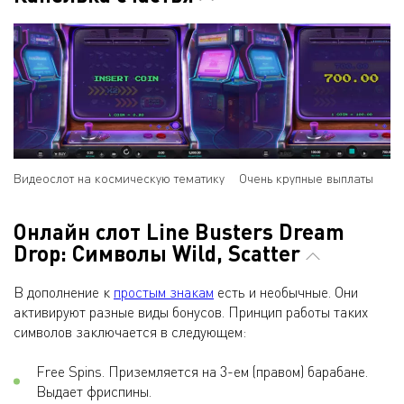
Видеослот на космическую тематику
Очень крупные выплаты
Онлайн слот Line Busters Dream
Drop: Символы Wild, Scatter
В дополнение к
простым знакам
есть и необычные. Они
активируют разные виды бонусов. Принцип работы таких
символов заключается в следующем:
Free Spins. Приземляется на 3-ем (правом) барабане.
Выдает фриспины.