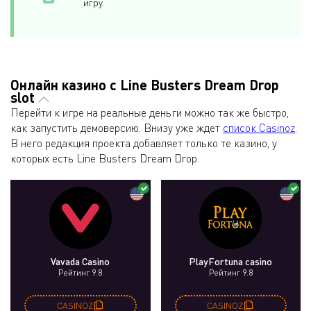
игру.
Онлайн казино с Line Busters Dream Drop
slot
Перейти к игре на реальные деньги можно так же быстро,
как запустить демоверсию. Внизу уже ждет
список Casinoz
.
В него редакция проекта добавляет только те казино, у
которых есть Line Busters Dream Drop.
Vavada Casino
PlayFortuna casino
Рейтинг 9.8
Рейтинг 9.8
CASINOZ
CASINOZ