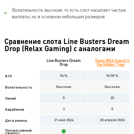
Волатильность высокая, то есть слот насыпает частые
выплаты, но в основном небольших размеров.
Сравнение слота Line Busters Dream
Drop (Relax Gaming) с аналогами
Line Busters Dream
Diego Wild Search for
Drop
the Hidden Tiger
94 %
96.55 %
RTP
Высокая
Высокая
Волатильность
5
25
Линий
3
5
Барабанов
21 мая 2024
20 апреля 2026
Дата релиза
Прогрессивный
джекпот