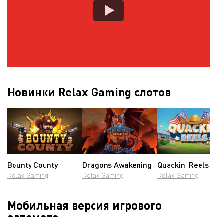
Новинки Relax Gaming слотов
Bounty County
Dragons Awakening
Quackin' Reels
Relax Gaming
Relax Gaming
Relax Gaming
Мобильная версия игрового
автомата