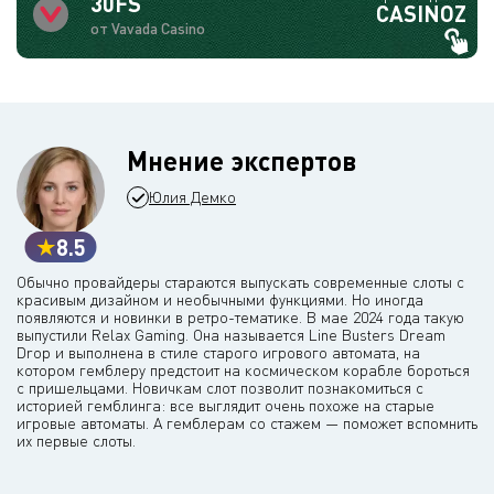
30FS
CASINOZ
от Vavada Casino
Мнение экспертов
Юлия Демко
8.5
Обычно провайдеры стараются выпускать современные слоты с
красивым дизайном и необычными функциями. Но иногда
появляются и новинки в ретро-тематике. В мае 2024 года такую
выпустили Relax Gaming. Она называется Line Busters Dream
Drop и выполнена в стиле старого игрового автомата, на
котором гемблеру предстоит на космическом корабле бороться
с пришельцами. Новичкам слот позволит познакомиться с
историей гемблинга: все выглядит очень похоже на старые
игровые автоматы. А гемблерам со стажем — поможет вспомнить
их первые слоты.