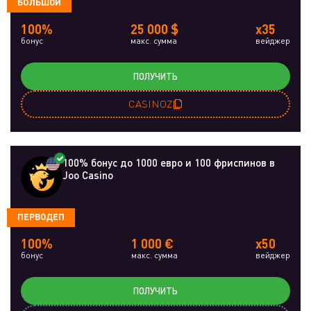
БОЛЬШОЙ
100%
25 000 $
x35
бонус
макс. сумма
вейджер
ПОЛУЧИТЬ
CASINOZ
100% бонус до 1000 евро и 100 фриспинов в
Joo Casino
ПЕРВОДЕП
100%
1 000 €
x50
бонус
макс. сумма
вейджер
ПОЛУЧИТЬ