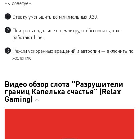
мы советуем:
Ставку уменьшить до минимальных 0.20.
Поиграть подольше в демоигру, чтобы понять, как
работают Line.
Режим ускоренных вращений и автоспин — включить по
желанию.
Видео обзор слота "Разрушители
границ Капелька счастья" (Relax
Gaming)