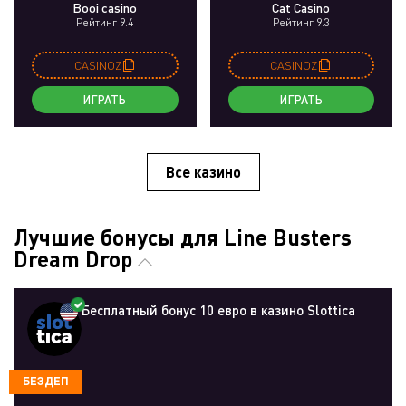
Booi casino
Cat Casino
Рейтинг 9.4
Рейтинг 9.3
CASINOZ
CASINOZ
ИГРАТЬ
ИГРАТЬ
Все казино
Лучшие бонусы для Line Busters
Dream Drop
Бесплатный бонус 10 евро в казино Slottica
БЕЗДЕП