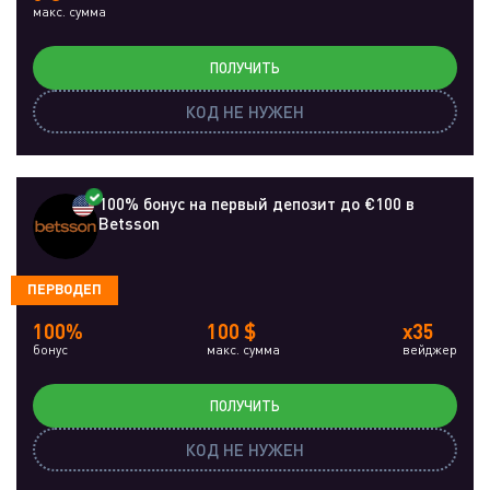
макс. сумма
ПОЛУЧИТЬ
КОД НЕ НУЖЕН
100% бонус на первый депозит до €100 в
Betsson
ПЕРВОДЕП
100%
100 $
x35
бонус
макс. сумма
вейджер
ПОЛУЧИТЬ
КОД НЕ НУЖЕН