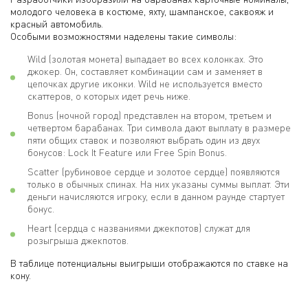
молодого человека в костюме, яхту, шампанское, саквояж и
красный автомобиль.
Особыми возможностями наделены такие символы:
Wild (золотая монета) выпадает во всех колонках. Это
джокер. Он, составляет комбинации сам и заменяет в
цепочках другие иконки. Wild не используется вместо
скаттеров, о которых идет речь ниже.
Bonus (ночной город) представлен на втором, третьем и
четвертом барабанах. Три символа дают выплату в размере
пяти общих ставок и позволяют выбрать один из двух
бонусов: Lock It Feature или Free Spin Bonus.
Scatter (рубиновое сердце и золотое сердце) появляются
только в обычных спинах. На них указаны суммы выплат. Эти
деньги начисляются игроку, если в данном раунде стартует
бонус.
Heart (сердца с названиями джекпотов) служат для
розыгрыша джекпотов.
В таблице потенциальны выигрыши отображаются по ставке на
кону.