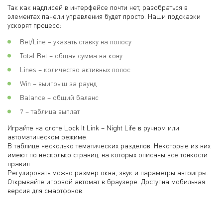
Так как надписей в интерфейсе почти нет, разобраться в
элементах панели управления будет просто. Наши подсказки
ускорят процесс:
Bet/Line – указать ставку на полосу
Total Bet – общая сумма на кону
Lines – количество активных полос
Win – выигрыш за раунд
Balance – общий баланс
? – таблица выплат
Играйте на слоте Lock It Link – Night Life в ручном или
автоматическом режиме.
В таблице несколько тематических разделов. Некоторые из них
имеют по несколько страниц, на которых описаны все тонкости
правил.
Регулировать можно размер окна, звук и параметры автоигры.
Открывайте игровой автомат в браузере. Доступна мобильная
версия для смартфонов.