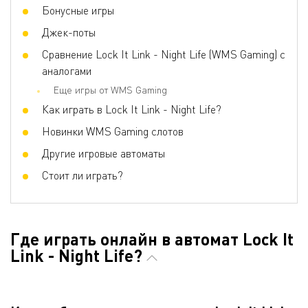
Бонусные игры
Джек-поты
Сравнение Lock It Link - Night Life (WMS Gaming) с
аналогами
Еще игры от WMS Gaming
Как играть в Lock It Link - Night Life?
Новинки WMS Gaming слотов
Другие игровые автоматы
Стоит ли играть?
Где играть онлайн в автомат Lock It
Link - Night Life?