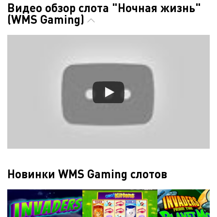
Видео обзор слота "Ночная жизнь"
(WMS Gaming)
Новинки WMS Gaming слотов