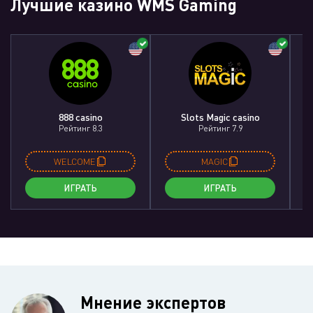
Лучшие казино WMS Gaming
888 casino
Slots Magic casino
Рейтинг 8.3
Рейтинг 7.9
WELCOME
MAGIC
ИГРАТЬ
ИГРАТЬ
Мнение экспертов