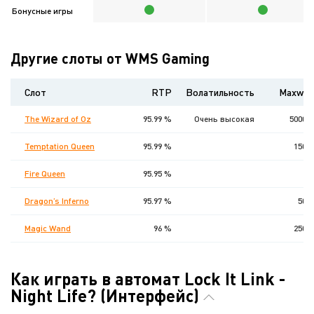
Бонусные игры
Другие слоты от WMS Gaming
Слот
RTP
Волатильность
Maxwin
The Wizard of Oz
95.99 %
Очень высокая
50000
Temptation Queen
95.99 %
1500
Fire Queen
95.95 %
0
Dragon’s Inferno
95.97 %
500
Magic Wand
96 %
2500
Как играть в автомат Lock It Link -
Night Life? (Интерфейс)