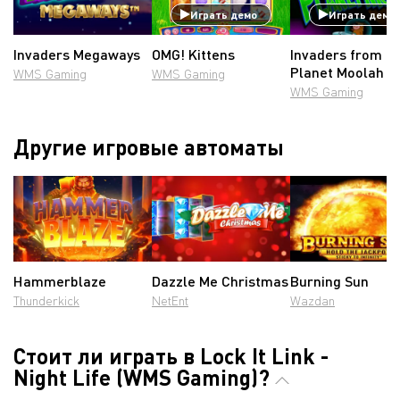
Играть демо
Играть демо
Invaders Megaways
OMG! Kittens
Invaders from t
Planet Moolah
WMS Gaming
WMS Gaming
WMS Gaming
Другие игровые автоматы
Hammerblaze
Dazzle Me Christmas
Burning Sun
Thunderkick
NetEnt
Wazdan
Стоит ли играть в Lock It Link -
Night Life (WMS Gaming)?