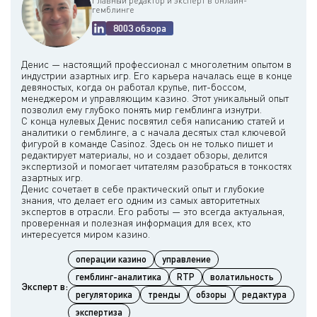
Главный редактор и эксперт в онлайн-
гемблинге
8003 обзора
Денис — настоящий профессионал с многолетним опытом в
индустрии азартных игр. Его карьера началась еще в конце
девяностых, когда он работал крупье, пит-боссом,
менеджером и управляющим казино. Этот уникальный опыт
позволил ему глубоко понять мир гемблинга изнутри.
С конца нулевых Денис посвятил себя написанию статей и
аналитики о гемблинге, а с начала десятых стал ключевой
фигурой в команде Casinoz. Здесь он не только пишет и
редактирует материалы, но и создает обзоры, делится
экспертизой и помогает читателям разобраться в тонкостях
азартных игр.
Денис сочетает в себе практический опыт и глубокие
знания, что делает его одним из самых авторитетных
экспертов в отрасли. Его работы — это всегда актуальная,
проверенная и полезная информация для всех, кто
операции казино
управление
гемблинг-аналитика
RTP
волатильность
Эксперт в:
регуляторика
тренды
обзоры
редактура
экспертиза