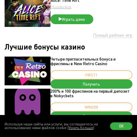
Alice: Time Rift
Thunderkick
Играть демо
Полный рейтинг игр
Лучшие бонусы казино
Четыре пригласительных бонуса и
фриспины в New Retro Casino
FIRST1
Получить
200% и 100 фриспинов на первый депозит
в Nokycbets
WIN200
Получить
Используя наши сайты или услуги, вы соглашаетесь на
ОК
использование нами файлов cookie
(Узнать больше)