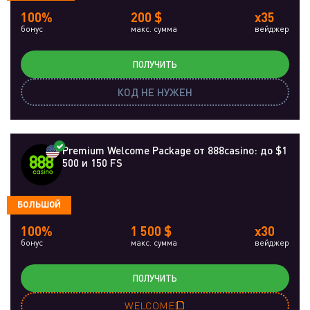
100%
200 $
x35
бонус
макс. сумма
вейджер
ПОЛУЧИТЬ
КОД НЕ НУЖЕН
Premium Welcome Package от 888casino: до $1
500 и 150 FS
БОЛЬШОЙ
100%
1 500 $
x30
бонус
макс. сумма
вейджер
ПОЛУЧИТЬ
WELCOME