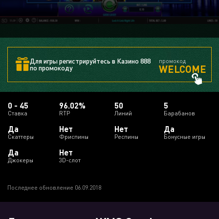
Для игры регистрируйтесь в Казино 888
промокод
WELCOME
по промокоду
0 - 45
96.02%
50
5
Ставка
RTP
Линий
Барабанов
Да
Нет
Нет
Да
Скаттеры
Фриспины
Респины
Бонусные игры
Да
Нет
Джокеры
3D-слот
Последнее обновление 06.09.2018