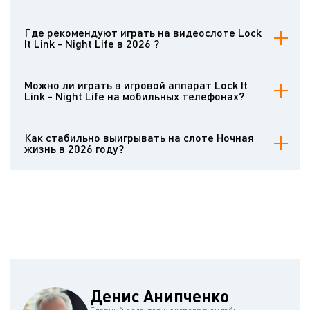
Играть на слоте на деньги дают возможность разнообразные
казино, предлагающие программное обеспечение этого
Где рекомендуют играть на видеослоте Lock
производителя. Чтобы рисковать деньгами на Lock It Link - Night
It Link - Night Life в 2026 ?
Life, нужно зарегистрироваться и внести депозит.
Играть на деньги в Lock It Link - Night Life нужно в казино с
настоящими играми и идеальной репутацией. Выбрать
Можно ли играть в игровой аппарат Lock It
авторитетный вебсайт помогут обзоры на Casinoz и истории
Link - Night Life на мобильных телефонах?
реальных гемблеров.
Lock It Link - Night Life имеет очень приятную мобильную версию.
Она бесперебойно действует на всех смартфонах и планшетах.
Как стабильно выигрывать на слоте Ночная
Интерфейс мобильного автомата разработан для сенсорных
жизнь в 2026 году?
экранов, а правила слота остаются такими же.
Видеослоты работают на генераторе псевдослучайных чисел,
сертифицированном независимыми аудиторскими
организациями. Результаты спинов не представляется
возможным угадать. Вы можете взять на вооружение игровые
стратегии, но повысить RTP с их помощью невозможно. Конечный
результат будет зависеть от везения. Информация о возврате
игроку, дисперсии и коэффициентах содержится в статьях на
сайте Casinoz.
Денис Анипченко