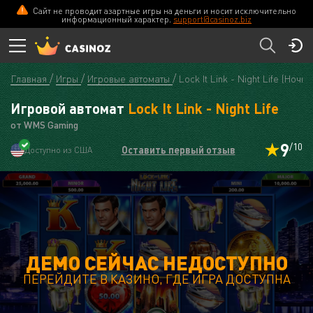
Сайт не проводит азартные игры на деньги и носит исключительно
информационный характер.
support@casinoz.biz
Главная
Игры
Игровые автоматы
Lock It Link - Night Life (Ночн
Игровой автомат
Lock It Link - Night Life
от WMS Gaming
9
/10
Оставить первый отзыв
Доступно из США
ДЕМО СЕЙЧАС НЕДОСТУПНО
ПЕРЕЙДИТЕ В КАЗИНО, ГДЕ ИГРА ДОСТУПНА