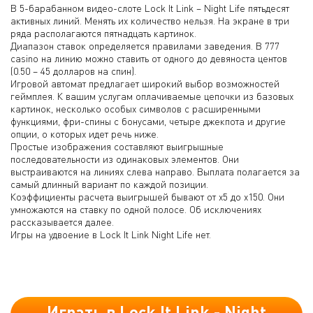
В 5-барабанном видео-слоте Lock It Link – Night Life пятьдесят
активных линий. Менять их количество нельзя. На экране в три
ряда располагаются пятнадцать картинок.
Диапазон ставок определяется правилами заведения. В 777
casino на линию можно ставить от одного до девяноста центов
(0.50 – 45 долларов на спин).
Игровой автомат предлагает широкий выбор возможностей
геймплея. К вашим услугам оплачиваемые цепочки из базовых
картинок, несколько особых символов с расширенными
функциями, фри-спины с бонусами, четыре джекпота и другие
опции, о которых идет речь ниже.
Простые изображения составляют выигрышные
последовательности из одинаковых элементов. Они
выстраиваются на линиях слева направо. Выплата полагается за
самый длинный вариант по каждой позиции.
Коэффициенты расчета выигрышей бывают от х5 до х150. Они
умножаются на ставку по одной полосе. Об исключениях
рассказывается далее.
Игры на удвоение в Lock It Link Night Life нет.
Играть в Lock It Link - Night