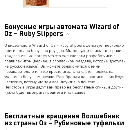
Бонусные игры автомата Wizard of
Oz – Ruby Slippers
В видео-слоте Wizard of Oz – Ruby Slippers действует несколько
оригинальных бонусных раундов. Мы не будем описывать правила
каждого из них, потому что это уже сделали разработчики в
правилах игры (вернее, в справочном разделе, который доступен
на русском языке). Вы можете ознакомиться с ними
предварительно или же просто играть на слоте, надеясь на
участие в бонусном раунде. Разобраться на практике в них будет
несложно, потому что там все интуитивно понятно.
Некоторые игры дадут вам право на бесплатные спины, в других
нужно будет выбирать предметы и так далее.
Бесплатные вращения Волшебник
из страны Оз – Рубиновые туфельки