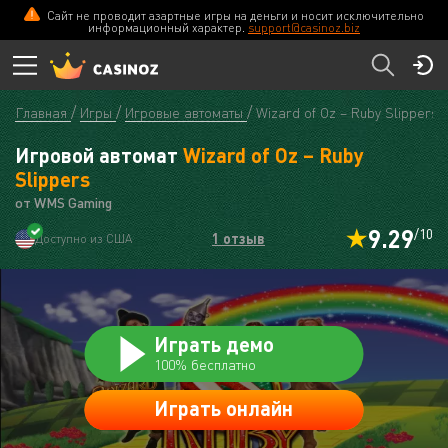
Сайт не проводит азартные игры на деньги и носит исключительно
WELCOME
ПЕРЕЙТИ
информационный характер.
support@casinoz.biz
Главная
Игры
Игровые автоматы
Wizard of Oz – Ruby Slippers
Игровой автомат
Wizard of Oz – Ruby
Slippers
от WMS Gaming
9.29
/10
1 отзыв
Доступно из США
Играть демо
100% бесплатно
Играть онлайн