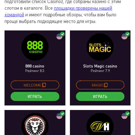
подготовили список Casinoz, где собраны казино с этим
слотом в каталоге. Все
площадки проверены нашей
командой
и имеют подробные обзоры, чтобы вам было
проще выбрать подходящее место для игры.
888 casino
Slots Magic casino
Рейтинг 8.3
Рейтинг 7.9
WELCOME
MAGIC
ИГРАТЬ
ИГРАТЬ