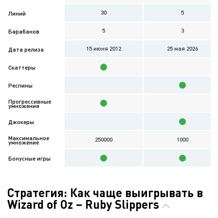
30
5
Линий
5
3
Барабанов
15 июня 2012
25 мая 2026
Дата релиза
Скаттеры
Респины
Прогрессивные
умножения
Джокеры
Максимальное
250000
1000
умножение
Бонусные игры
Стратегия: Как чаще выигрывать в
Wizard of Oz – Ruby Slippers