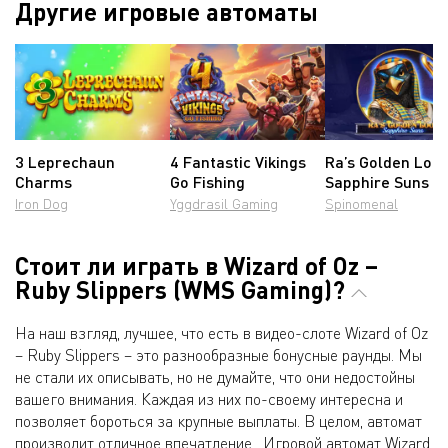
Другие игровые автоматы
3 Leprechaun
4 Fantastic Vikings
Ra’s Golden Loot
Charms
Go Fishing
Sapphire Suns
Iron Dog
Yggdrasil Gaming
Spinomenal
Стоит ли играть в Wizard of Oz –
Ruby Slippers (WMS Gaming)?
На наш взгляд, лучшее, что есть в видео-слоте Wizard of Oz
– Ruby Slippers – это разнообразные бонусные раунды. Мы
не стали их описывать, но не думайте, что они недостойны
вашего внимания. Каждая из них по-своему интересна и
позволяет бороться за крупные выплаты. В целом, автомат
производит отличное впечатление. Игровой автомат Wizard