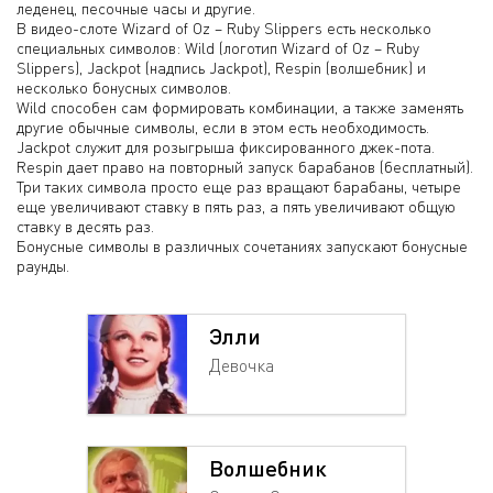
леденец, песочные часы и другие.
В видео-слоте Wizard of Oz – Ruby Slippers есть несколько
специальных символов: Wild (логотип Wizard of Oz – Ruby
Slippers), Jackpot (надпись Jackpot), Respin (волшебник) и
несколько бонусных символов.
Wild способен сам формировать комбинации, а также заменять
другие обычные символы, если в этом есть необходимость.
Jackpot служит для розыгрыша фиксированного джек-пота.
Respin дает право на повторный запуск барабанов (бесплатный).
Три таких символа просто еще раз вращают барабаны, четыре
еще увеличивают ставку в пять раз, а пять увеличивают общую
ставку в десять раз.
Бонусные символы в различных сочетаниях запускают бонусные
раунды.
Элли
Девочка
Волшебник