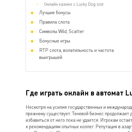
Онлайн казино с Lucky Dog slot
Лучшие бонусы
Правила слота
Символы Wild, Scatter
Бонусные игры
RTP слота, волатильность и частота
выигрышей
Где играть онлайн в автомат L
Несмотря на усилия государственных и международ
прежнему существует. Теневой бизнес продолжает 
избавиться от него пока не удается. Игрокам оста
к рекомендациям опытных коллег. Репутация в азарт