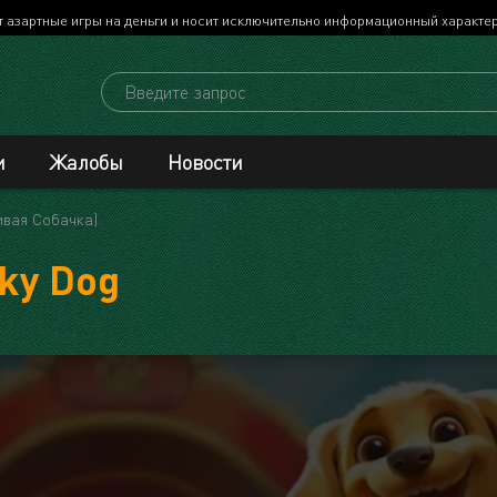
т азартные игры на деньги и носит исключительно информационный характе
и
Жалобы
Новости
ивая Собачка)
ky Dog