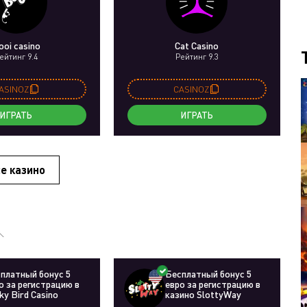
ooi casino
Cat Casino
ейтинг 9.4
Рейтинг 9.3
ASINOZ
CASINOZ
ИГРАТЬ
ИГРАТЬ
е казино
платный бонус 5
Бесплатный бонус 5
о за регистрацию в
евро за регистрацию в
ky Bird Casino
казино SlottyWay