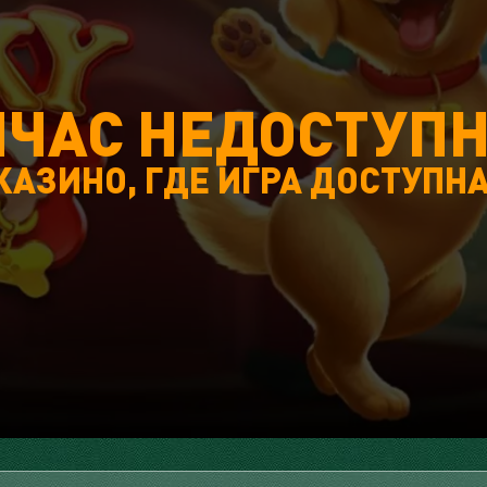
ЙЧАС НЕДОСТУП
КАЗИНО, ГДЕ ИГРА ДОСТУПН