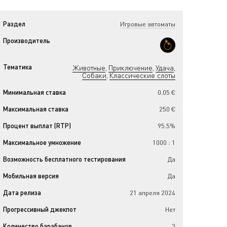
Раздел
Игровые автоматы
Производитель
Тематика
Животные
Приключение
Удача
,
,
,
Собаки
Классические слоты
,
Минимальная ставка
0.05 €
Максимальная ставка
250 €
Процент выплат (RTP)
95.5%
Максимальное умножение
1000 : 1
Возможность бесплатного тестирования
Да
Мобильная версия
Да
Дата релиза
21 апреля 2024
Прогрессивный джекпот
Нет
Количество барабанов
3