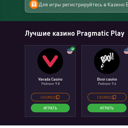
Для игры регистрируйтесь в Казино 
Лучшие казино Pragmatic Play
Vavada Casino
Booi casino
Рейтинг 9.8
Рейтинг 9.4
CASINOZ
CASINOZ
ИГРАТЬ
ИГРАТЬ