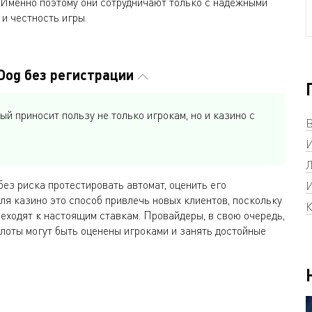
й. Именно поэтому они сотрудничают только с надёжными
и честность игры.
 Dog без регистрации
ый приносит пользу не только игрокам, но и казино с
В
И
Л
ез риска протестировать автомат, оценить его
И
ля казино это способ привлечь новых клиентов, поскольку
К
реходят к настоящим ставкам. Провайдеры, в свою очередь,
слоты могут быть оценены игроками и занять достойные