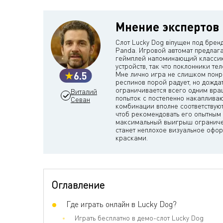
Мнение экспертов
Слот Lucky Dog віпущен под брен
Panda. Игровой автомат предлага
геймплей напоминающий классику
устройств, так что поклонники те
6.5
Мне лично игра не слишком понра
респинов порой радует, но дожда
ограничивается всего одним вра
Виталий
попыток с постепенно накапливаю
Севан
комбинации вполне соответствуют
чтоб рекомендовать его опытным и
максимальный выигрыш ограничен
станет неплохое визуальное офо
красками.
Оглавление
Где играть онлайн в Lucky Dog?
Играть бесплатно в демо-слот Lucky Dog