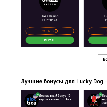
Jozz Casino
B
Рейтинг 9.4
Р
CASINOZ
C
ИГРАТЬ
Вс
Лучшие бонусы для Lucky Dog
Бесплатный бонус 10
Бес
евро в казино Slottica
евр
Luc