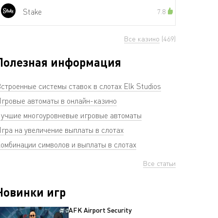
Stake
7.8
Все казино
(469)
Полезная информация
строенные системы ставок в слотах Elk Studios
гровые автоматы в онлайн-казино
учшие многоуровневые игровые автоматы
гра на увеличение выплаты в слотах
омбинации символов и выплаты в слотах
Все статьи
Новинки игр
AFK Airport Security