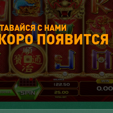
ТАВАЙСЯ С НАМИ
КОРО ПОЯВИТСЯ