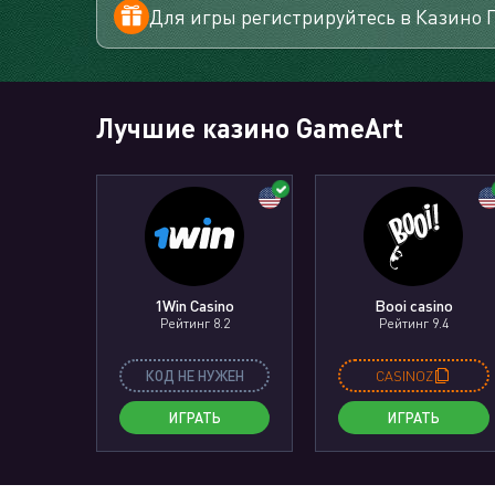
Для игры регистрируйтесь в Казино 
Лучшие казино GameArt
1Win Casino
Booi casino
Рейтинг 8.2
Рейтинг 9.4
КОД НЕ НУЖЕН
CASINOZ
ИГРАТЬ
ИГРАТЬ