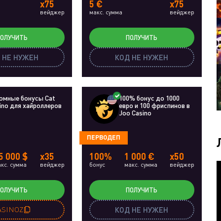
x75
5 €
x75
вейджер
макс. сумма
вейджер
ОЛУЧИТЬ
ПОЛУЧИТЬ
 НЕ НУЖЕН
КОД НЕ НУЖЕН
омные бонусы Cat
100% бонус до 1000
ino для хайроллеров
евро и 100 фриспинов в
Joo Casino
ПЕРВОДЕП
5 000 $
x35
100%
1 000 €
x50
кс. сумма
вейджер
бонус
макс. сумма
вейджер
ОЛУЧИТЬ
ПОЛУЧИТЬ
ASINOZ
КОД НЕ НУЖЕН