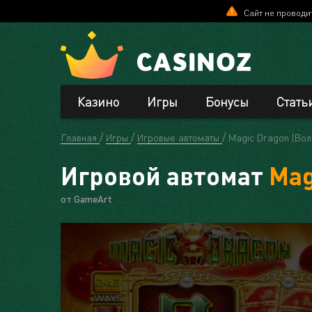
Сайт не проводи
Казино
Игры
Бонусы
Стать
Главная
Игры
Игровые автоматы
Magic Dragon (Во
Игровой автомат
Mag
от GameArt