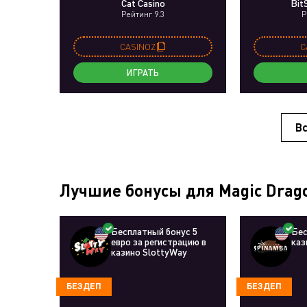
Cat Casino
Bit
Рейтинг 9.3
Р
CASINOZ
C
ИГРАТЬ
Вс
Лучшие бонусы для Magic Dra
Бесплатный бонус 5
Бес
евро за регистрацию в
каз
казино SlottyWay
БЕЗДЕП
БЕЗДЕП