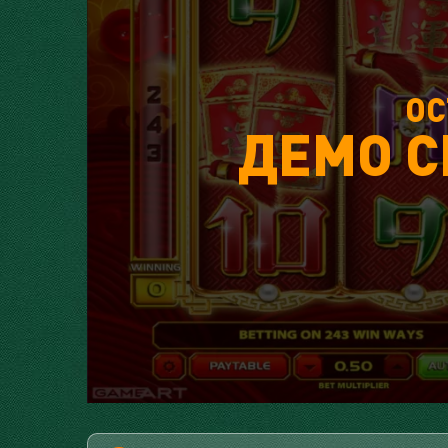
ОС
ДЕМО С