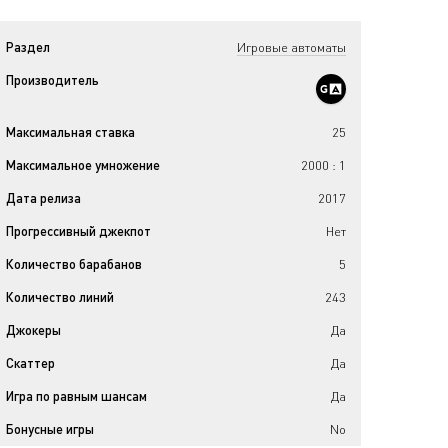
Раздел
Игровые автоматы
Производитель
Максимальная ставка
25
Максимальное умножение
2000 : 1
Дата релиза
2017
Прогрессивный джекпот
Нет
Количество барабанов
5
Количество линий
243
Джокеры
Да
Скаттер
Да
Игра по равным шансам
Да
Бонусные игры
No