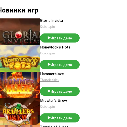
Новинки игр
Gloria Invicta
Quickspin
Играть демо
Honeylock’s Pots
Quickspin
Играть демо
Hammerblaze
Thunderkick
Играть демо
Brawler’s Brew
Quickspin
Играть демо
Temple of Akhet