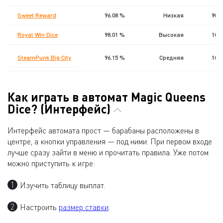
Sweet Reward
96.08 %
Низкая
900
Royal Win Dice
98.01 %
Высокая
100
SteamPunk Big City
96.15 %
Средняя
100
Как играть в автомат Magic Queens
Dice? (Интерфейс)
Интерфейс автомата прост — барабаны расположены в
центре, а кнопки управления — под ними. При первом входе
лучше сразу зайти в меню и прочитать правила. Уже потом
можно приступить к игре:
Изучить таблицу выплат.
Настроить
размер ставки
.