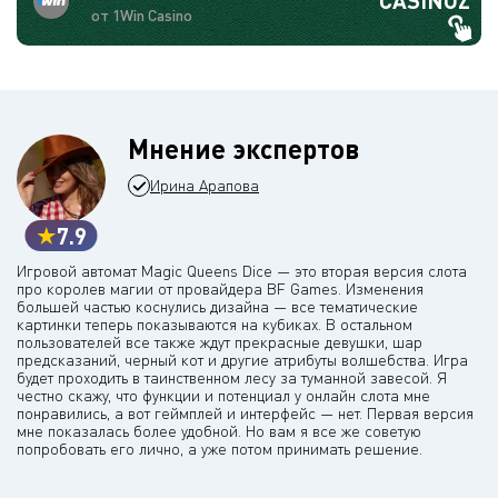
CASINOZ
от 1Win Casino
Мнение экспертов
Ирина Арапова
7.9
Игровой автомат Magic Queens Dice — это вторая версия слота
про королев магии от провайдера BF Games. Изменения
большей частью коснулись дизайна — все тематические
картинки теперь показываются на кубиках. В остальном
пользователей все также ждут прекрасные девушки, шар
предсказаний, черный кот и другие атрибуты волшебства. Игра
будет проходить в таинственном лесу за туманной завесой. Я
честно скажу, что функции и потенциал у онлайн слота мне
понравились, а вот геймплей и интерфейс — нет. Первая версия
мне показалась более удобной. Но вам я все же советую
попробовать его лично, а уже потом принимать решение.