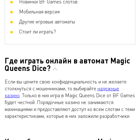
Новинки BF Games слотов
Мобильная версия
Другие игровые автоматы
Стоит ли играть?
Где играть онлайн в автомат Magic
Queens Dice?
Если вы цените свою конфиденциальность и не желаете
столкнуться с мошенниками, то выбирайте
надежные
казино
. Только в них игра в Magic Queens Dice от BF Games
будет честной. Порядочные казино не занимаются
махинациями и предоставляют доступ ко всем слотам с теми
характеристиками, которые в них заложили разработчики.