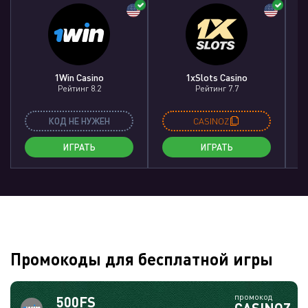
1Win Casino
1xSlots Casino
Рейтинг 8.2
Рейтинг 7.7
КОД НЕ НУЖЕН
CASINOZ
ИГРАТЬ
ИГРАТЬ
Промокоды для бесплатной игры
промокод
500FS