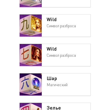
Wild
Символ разброса
Wild
Символ разброса
Шар
Магический
Зелье