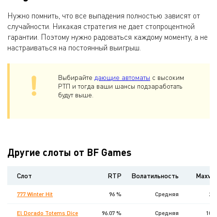
Нужно помнить, что все выпадения полностью зависят от
случайности. Никакая стратегия не дает стопроцентной
гарантии. Поэтому нужно радоваться каждому моменту, а не
настраиваться на постоянный выигрыш.
Выбирайте
дающие автоматы
с высоким
РТП и тогда ваши шансы подзаработать
будут выше.
Другие слоты от BF Games
Слот
RTP
Волатильность
Maxwi
777 Winter Hit
96 %
Средняя
23
El Dorado Totems Dice
96.07 %
Средняя
100