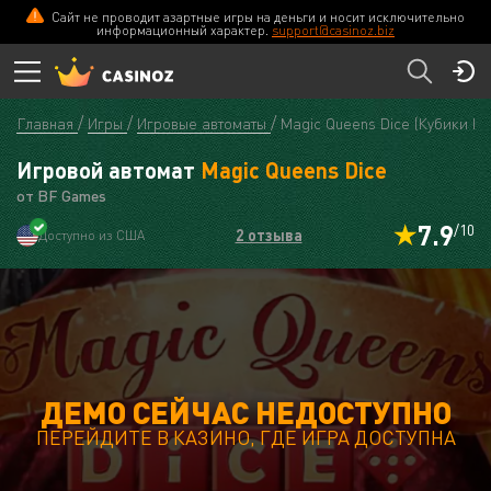
Сайт не проводит азартные игры на деньги и носит исключительно
информационный характер.
support@casinoz.biz
Главная
Игры
Игровые автоматы
Magic Queens Dice (Кубики К
Игровой автомат
Magic Queens Dice
от BF Games
7.9
/10
2 отзыва
Доступно из США
ДЕМО СЕЙЧАС НЕДОСТУПНО
ПЕРЕЙДИТЕ В КАЗИНО, ГДЕ ИГРА ДОСТУПНА