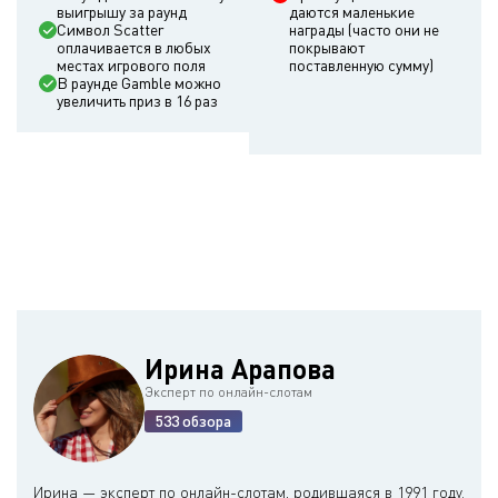
выигрышу за раунд
даются маленькие
Символ Scatter
награды (часто они не
оплачивается в любых
покрывают
местах игрового поля
поставленную сумму)
В раунде Gamble можно
увеличить приз в 16 раз
Ирина Арапова
Эксперт по онлайн-слотам
533 обзора
Ирина — эксперт по онлайн-слотам, родившаяся в 1991 году.