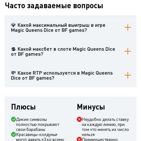
Часто задаваемые вопросы
💎 Какой максимальный выигрыш в игре
Magic Queens Dice от BF games?
х4176
💲 Какой максбет в слоте Magic Queens Dice
от BF games?
200
💸 Какое RTP используется в Magic Queens
Dice от BF games?
94.21%
Плюсы
Минусы
Дикие символы
Неудобно делать ставку
полностью покрывают
на каждую линию, при
свои барабаны
том что менять их число
Красавицы-колдуньи
нельзя
могут давать х3 ко всему
Преимущественно