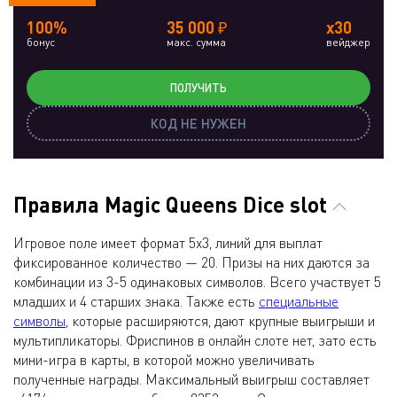
100%
35 000 ₽
x30
бонус
макс. сумма
вейджер
ПОЛУЧИТЬ
КОД НЕ НУЖЕН
Правила Magic Queens Dice slot
Игровое поле имеет формат 5х3, линий для выплат
фиксированное количество — 20. Призы на них даются за
комбинации из 3-5 одинаковых символов. Всего участвует 5
младших и 4 старших знака. Также есть
специальные
символы
, которые расширяются, дают крупные выигрыши и
мультипликаторы. Фриспинов в онлайн слоте нет, зато есть
мини-игра в карты, в которой можно увеличивать
полученные награды. Максимальный выигрыш составляет