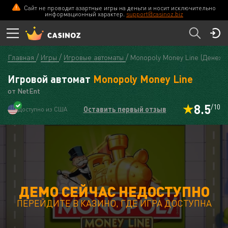
Сайт не проводит азартные игры на деньги и носит исключительно
информационный характер.
support@casinoz.biz
Главная
Игры
Игровые автоматы
Monopoly Money Line (Денеж
Игровой автомат
Monopoly Money Line
от NetEnt
8.5
/10
Оставить первый отзыв
Доступно из США
ДЕМО СЕЙЧАС НЕДОСТУПНО
ПЕРЕЙДИТЕ В КАЗИНО, ГДЕ ИГРА ДОСТУПНА