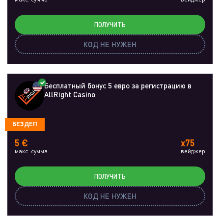
ПОЛУЧИТЬ
КОД НЕ НУЖЕН
Бесплатный бонус 5 евро за регистрацию в
AllRight Casino
БЕЗДЕП
5 €
x75
макс. сумма
вейджер
ПОЛУЧИТЬ
КОД НЕ НУЖЕН