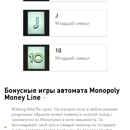
J
Младший символ
10
Младший символ
Бонусные игры автомата Monopoly
Money Line
Walking Wild Re-spins. На игровом поле в любом режиме
рендомным образом может появиться золотой поезд с
человечком из Монополии в роли машиниста. Он
прокладывает свой путь и каждый переход на соседнюю
ячейку сопровождается респином. За поездом тянутся