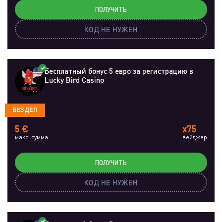
ПОЛУЧИТЬ
КОД НЕ НУЖЕН
Бесплатный бонус 5 евро за регистрацию в
Lucky Bird Casino
БЕЗДЕП
5 €
x75
макс. сумма
вейджер
ПОЛУЧИТЬ
КОД НЕ НУЖЕН