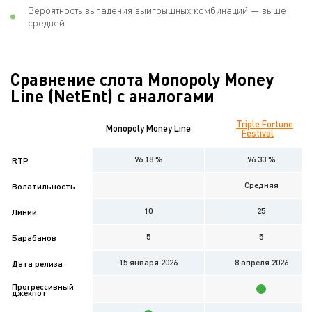
Вероятность выпадения выигрышных комбинаций — выше
средней.
Сравнение слота Monopoly Money
Line (NetEnt) с аналогами
Triple Fortune
Monopoly Money Line
Festival
96.18 %
96.33 %
RTP
Средняя
Волатильность
10
25
Линий
5
5
Барабанов
15 января 2026
8 апреля 2026
Дата релиза
Прогрессивный
джекпот