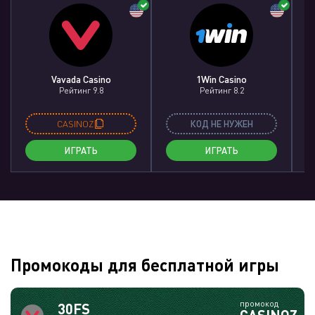
Vavada Casino
1Win Casino
Рейтинг 9.8
Рейтинг 8.2
CASINOZ
КОД НЕ НУЖЕН
ИГРАТЬ
ИГРАТЬ
Промокоды для бесплатной игры
промокод
30FS