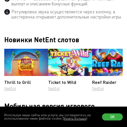
выплат и описанием бонусных функций.
Регулировка звука осуществляется через колонку, а
шестеренка открывает дополнительные настройки игры.
Новинки NetEnt слотов
Thrill to Grill
Ticket to Wild
Reef Raider
NetEnt
NetEnt
NetEnt
Мобильная версия игрового
автомата
Используя наши сайты или услуги, вы соглашаетесь на
ОК
использование нами файлов cookie
(Узнать больше)
Мобильные казино
дают возможность играть в любом