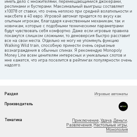
иметь дело с множителями, перемещающимися джокерами,
респинами и бустерами. Максимальный выигрыш составляет
х10078 от ставки, что очень неплохо при средней волатильности и
максбете в 40 евро. Игровой автомат придется по вкусу как
опытным игрокам, благодаря качественным механикам, так и
новичкам, которые с подобными техническими параметрами
будут чувствовать себя комфортно. Даже если игровые правила
покажутся слишком сложными, то демоверсия быстро расставит
все на свои места. Отдельно не могу не упомянуть функцию
Walking Wild train, способную принести очень серьезные
вознаграждения в обычных спинах. Я рекомендую Monopoly
Money Line всем ценителям интересных и уникальных слотов и
мне кажется, что игра поселится в рейтингах популярности очень
надолго.
Раздел
Игровые автоматы
Производитель
Тематика
Приключение
Удача
Деньги
,
,
,
Развлечения
Настольные игры
,
,
Монополия