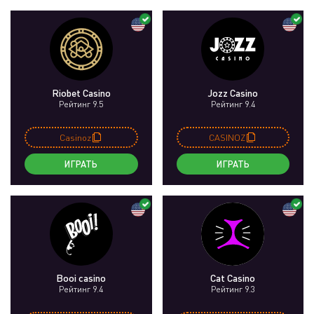
Riobet Casino
Jozz Casino
Рейтинг 9.5
Рейтинг 9.4
Casinoz
CASINOZ
ИГРАТЬ
ИГРАТЬ
Booi casino
Cat Casino
Рейтинг 9.4
Рейтинг 9.3