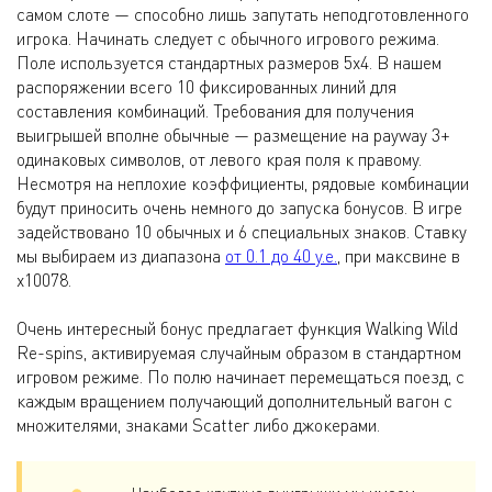
самом слоте — способно лишь запутать неподготовленного
игрока. Начинать следует с обычного игрового режима.
Поле используется стандартных размеров 5х4. В нашем
распоряжении всего 10 фиксированных линий для
составления комбинаций. Требования для получения
выигрышей вполне обычные — размещение на payway 3+
одинаковых символов, от левого края поля к правому.
Несмотря на неплохие коэффициенты, рядовые комбинации
будут приносить очень немного до запуска бонусов. В игре
задействовано 10 обычных и 6 специальных знаков. Ставку
мы выбираем из диапазона
от 0.1 до 40 у.е.
, при максвине в
х10078.
Очень интересный бонус предлагает функция Walking Wild
Re-spins, активируемая случайным образом в стандартном
игровом режиме. По полю начинает перемещаться поезд, с
каждым вращением получающий дополнительный вагон с
множителями, знаками Scatter либо джокерами.