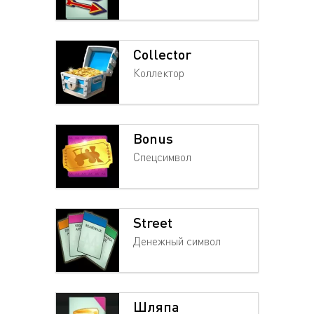
Collector
Коллектор
Bonus
Спецсимвол
Street
Денежный символ
Шляпа