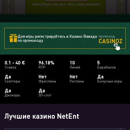
Для игры регистрируйтесь в Казино Вавада
промокод
CASINOZ
по промокоду
0.1 - 40 €
96.18%
10
5
Ставка
RTP
Линий
Барабанов
Да
Нет
Нет
Да
Скаттеры
Фриспины
Респины
Бонусные игры
Да
Да
Джокеры
3D-слот
Лучшие казино NetEnt