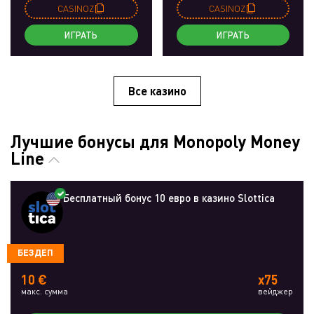
CASINOZ
CASINOZ
ИГРАТЬ
ИГРАТЬ
Все казино
Лучшие бонусы для Monopoly Money
Line
Бесплатный бонус 10 евро в казино Slottica
БЕЗДЕП
10 €
x75
макс. сумма
вейджер