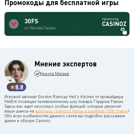
Промокоды для бесплатной игры
промокод
30FS
CASINOZ
от Vavada Casino
Мнение экспертов
Никита Матаев
8.8
Игровой автомат Gordon Ramsay Hell's Kitchen от провайдера
NetEnt посвящен телевизионному шоу повара Гордона Рамзи.
Здесь вас ждет несколько особых функций, которые увеличат
ваши шансы на
выигрыш главного приза в размере 1000 ставок
!
Обо всех особенностях данного слота мы подробно расскажем
далее в обзоре Casinoz.