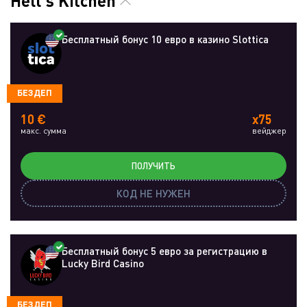
Hell's Kitchen
Бесплатный бонус 10 евро в казино Slottica
БЕЗДЕП
10 €
x75
макс. сумма
вейджер
ПОЛУЧИТЬ
КОД НЕ НУЖЕН
Бесплатный бонус 5 евро за регистрацию в
Lucky Bird Casino
БЕЗДЕП