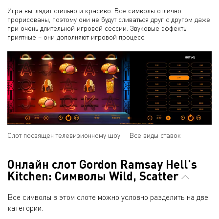
Игра выглядит стильно и красиво. Все символы отлично
прорисованы, поэтому они не будут сливаться друг с другом даже
при очень длительной игровой сессии. Звуковые эффекты
приятные – они дополняют игровой процесс.
Слот посвящен телевизионному шоу
Все виды ставок
Онлайн слот Gordon Ramsay Hell's
Kitchen: Символы Wild, Scatter
Все символы в этом слоте можно условно разделить на две
категории.