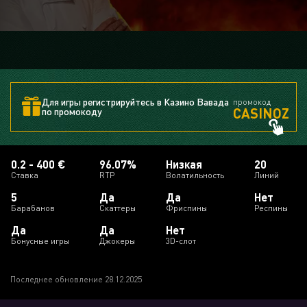
Для игры регистрируйтесь в Казино Вавада
промокод
CASINOZ
по промокоду
0.2 - 400 €
96.07%
Низкая
20
Ставка
RTP
Волатильность
Линий
5
Да
Да
Нет
Барабанов
Скаттеры
Фриспины
Респины
Да
Да
Нет
Бонусные игры
Джокеры
3D-слот
Последнее обновление 28.12.2025