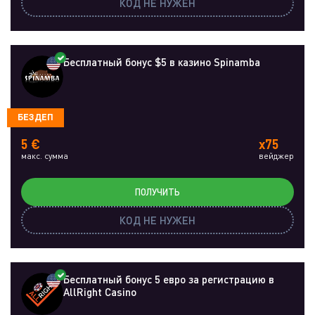
КОД НЕ НУЖЕН
Бесплатный бонус $5 в казино Spinamba
БЕЗДЕП
5 €
x75
макс. сумма
вейджер
ПОЛУЧИТЬ
КОД НЕ НУЖЕН
Бесплатный бонус 5 евро за регистрацию в
AllRight Casino