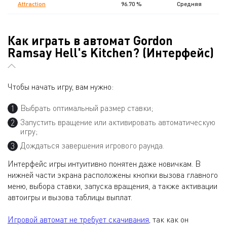
Attraction
96.70 %
Средняя
Как играть в автомат Gordon
Ramsay Hell's Kitchen? (Интерфейс)
Чтобы начать игру, вам нужно:
Выбрать оптимальный размер ставки;
Запустить вращение или активировать автоматическую
игру;
Дождаться завершения игрового раунда.
Интерфейс игры интуитивно понятен даже новичкам. В
нижней части экрана расположены кнопки вызова главного
меню, выбора ставки, запуска вращения, а также активации
автоигры и вызова таблицы выплат.
Игровой автомат не требует скачивания
, так как он