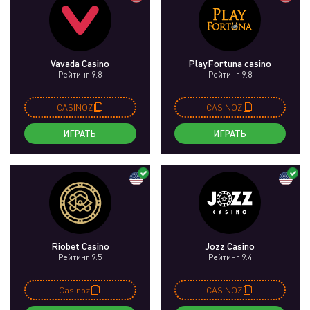
Vavada Casino
PlayFortuna casino
Рейтинг 9.8
Рейтинг 9.8
CASINOZ
CASINOZ
ИГРАТЬ
ИГРАТЬ
Riobet Casino
Jozz Casino
Рейтинг 9.5
Рейтинг 9.4
Casinoz
CASINOZ