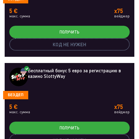
5 €
x75
макс. сумма
вейджер
ПОЛУЧИТЬ
КОД НЕ НУЖЕН
Бесплатный бонус 5 евро за регистрацию в
казино SlottyWay
БЕЗДЕП
5 €
x75
макс. сумма
вейджер
ПОЛУЧИТЬ