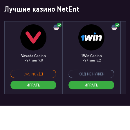
Лучшие казино NetEnt
Vavada Casino
1Win Casino
Рейтинг 9.8
Рейтинг 8.2
CASINOZ
КОД НЕ НУЖЕН
ИГРАТЬ
ИГРАТЬ