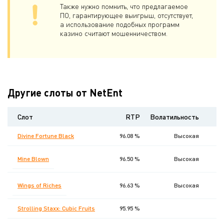
Также нужно помнить, что предлагаемое
ПО, гарантирующее выигрыш, отсутствует,
а использование подобных программ
казино считают мошенничеством.
Другие слоты от NetEnt
Слот
RTP
Волатильность
Ma
Divine Fortune Black
96.08 %
Высокая
Mine Blown
96.50 %
Высокая
Wings of Riches
96.63 %
Высокая
Strolling Staxx: Cubic Fruits
95.95 %