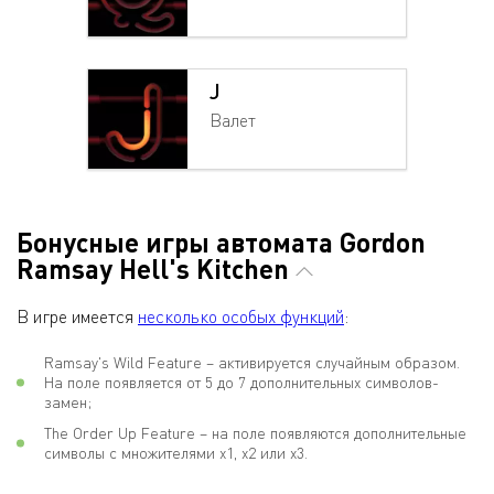
J
Валет
Бонусные игры автомата Gordon
Ramsay Hell's Kitchen
В игре имеется
несколько особых функций
:
Ramsay's Wild Feature – активируется случайным образом.
На поле появляется от 5 до 7 дополнительных символов-
замен;
The Order Up Feature – на поле появляются дополнительные
символы с множителями х1, х2 или х3.