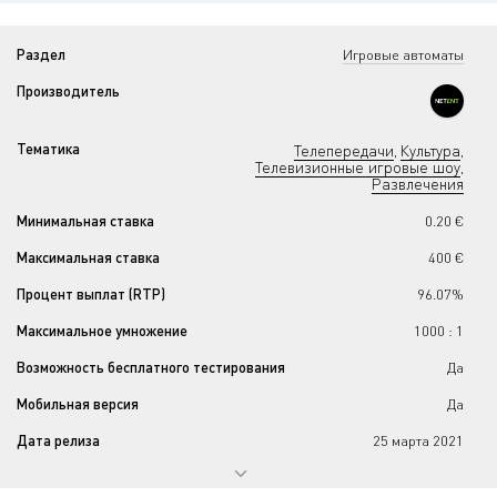
Раздел
Игровые автоматы
Производитель
Тематика
Телепередачи
Культура
,
,
Телевизионные игровые шоу
,
Развлечения
Минимальная ставка
0.20 €
Максимальная ставка
400 €
Процент выплат (RTP)
96.07%
Максимальное умножение
1000 : 1
Возможность бесплатного тестирования
Да
Мобильная версия
Да
Дата релиза
25 мартa 2021
Прогрессивный джекпот
Нет