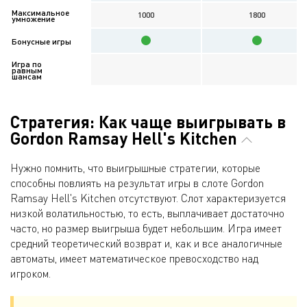
Максимальное
1000
1800
умножение
Бонусные игры
Игра по
равным
шансам
Стратегия: Как чаще выигрывать в
Gordon Ramsay Hell's Kitchen
Нужно помнить, что выигрышные стратегии, которые
способны повлиять на результат игры в слоте Gordon
Ramsay Hell's Kitchen отсутствуют. Слот характеризуется
низкой волатильностью, то есть, выплачивает достаточно
часто, но размер выигрыша будет небольшим. Игра имеет
средний теоретический возврат и, как и все аналогичные
автоматы, имеет математическое превосходство над
игроком.