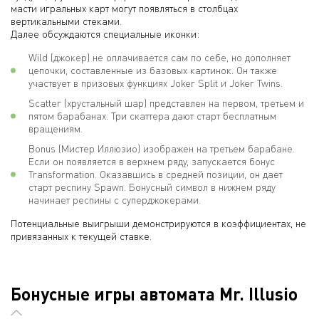
масти игральных карт могут появляться в столбцах
вертикальными стеками.
Далее обсуждаются специальные иконки:
Wild (джокер) не оплачивается сам по себе, но дополняет
цепочки, составленные из базовых картинок. Он также
участвует в призовых функциях Joker Split и Joker Twins.
Scatter (хрустальный шар) представлен на первом, третьем и
пятом барабанах. Три скаттера дают старт бесплатным
вращениям.
Bonus (Мистер Иллюзио) изображен на третьем барабане.
Если он появляется в верхнем ряду, запускается бонус
Transformation. Оказавшись в средней позиции, он дает
старт респину Spawn. Бонусный символ в нижнем ряду
начинает респины с суперджокерами.
Потенциальные выигрыши демонстрируются в коэффициентах, не
привязанных к текущей ставке.
Бонусные игры автомата Mr. Illusio