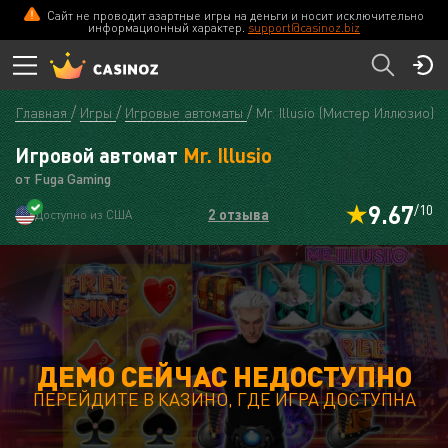
Сайт не проводит азартные игры на деньги и носит исключительно
информационный характер.
support@casinoz.biz
Главная
Игры
Игровые автоматы
Mr. Illusio (Мистер Иллюзио)
Игровой автомат
Mr. Illusio
от Fuga Gaming
9.67
/10
2 отзыва
Доступно из США
ДЕМО СЕЙЧАС НЕДОСТУПНО
ПЕРЕЙДИТЕ В КАЗИНО, ГДЕ ИГРА ДОСТУПНА