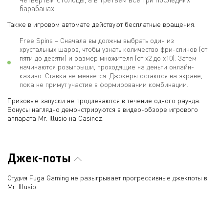
барабанах.
Также в игровом автомате действуют бесплатные вращения.
Free Spins – Сначала вы должны выбрать один из
хрустальных шаров, чтобы узнать количество фри-спинов (от
пяти до десяти) и размер множителя (от х2 до х10). Затем
начинаются розыгрыши, проходящие на деньги онлайн-
казино. Ставка не меняется. Джокеры остаются на экране,
пока не примут участие в формировании комбинации.
Призовые запуски не продлеваются в течение одного раунда.
Бонусы наглядно демонстрируются в видео-обзоре игрового
аппарата Mr. Illusio на Casinoz.
Джек-поты
Студия Fuga Gaming не разыгрывает прогрессивные джекпоты в
Mr. Illusio.