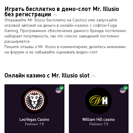
Играть бесплатно в демо-слот Mr. Illusio
без регистрации
Открывайте Mr. Illusio бесплатно на Casinoz или запускайте
игровой автомат на деньги в онлайн-казино с софтом Fuga
Gaming. Программное обеспечение данного бренда постепенно
набирает популярность, так что список заведений постоянно
расширяется.
Пишите отзывы о Mr. Illusio в комментариях, делитесь мнениями
на форуме и не забывайте оценивать видео-слот.
Онлайн казино с Mr. Illusio slot
LeoVegas Casino
William Hill casino
Рейтинг 7.8
Рейтинг 7.5