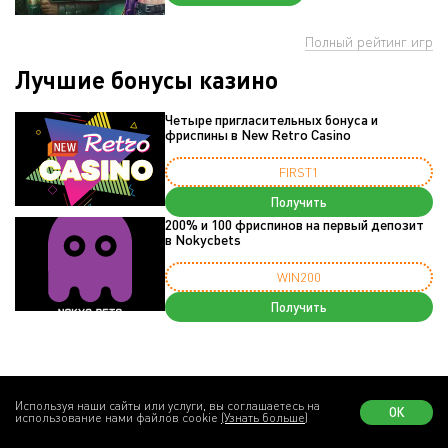
Полный рейтинг игр
Лучшие бонусы казино
Четыре пригласительных бонуса и
фриспины в New Retro Casino
FIRST1
Получить
200% и 100 фриспинов на первый депозит
в Nokycbets
WIN200
Получить
Используя наши сайты или услуги, вы соглашаетесь на
ОК
использование нами файлов cookie
(Узнать больше)
Казино
Другие разделы