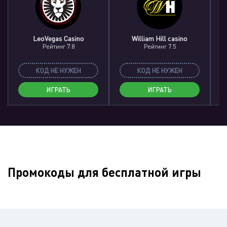
LeoVegas Casino
William Hill casino
Рейтинг 7.8
Рейтинг 7.5
КОД НЕ НУЖЕН
КОД НЕ НУЖЕН
ИГРАТЬ
ИГРАТЬ
Промокоды для бесплатной игры