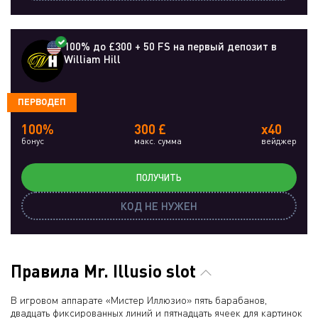
100% до £300 + 50 FS на первый депозит в
William Hill
ПЕРВОДЕП
100%
300 £
x40
бонус
макс. сумма
вейджер
ПОЛУЧИТЬ
КОД НЕ НУЖЕН
Правила Mr. Illusio slot
В игровом аппарате «Мистер Иллюзио» пять барабанов,
двадцать фиксированных линий и пятнадцать ячеек для картинок