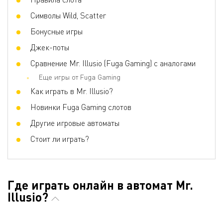
Символы Wild, Scatter
Бонусные игры
Джек-поты
Сравнение Mr. Illusio (Fuga Gaming) с аналогами
Еще игры от Fuga Gaming
Как играть в Mr. Illusio?
Новинки Fuga Gaming слотов
Другие игровые автоматы
Стоит ли играть?
Где играть онлайн в автомат Mr.
Illusio?