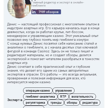
Главный редактор и эксперт в онлайн-
гемблинге
7989 обзоров
Денис — настоящий профессионал с многолетним опытом в
индустрии азартных игр. Его карьера началась еще в конце
девяностых, когда он работал крупье, пит-боссом,
менеджером и управляющим казино. Этот уникальный опыт
позволил ему глубоко понять мир гемблинга изнутри.
С конца нулевых Денис посвятил себя написанию статей и
аналитики о гемблинге, а с начала десятых стал ключевой
фигурой в команде Casinoz. Здесь он не только пишет и
редактирует материалы, но и создает обзоры, делится
экспертизой и помогает читателям разобраться в тонкостях
азартных игр.
Денис сочетает в себе практический опыт и глубокие
знания, что делает его одним из самых авторитетных
экспертов в отрасли. Его работы — это всегда актуальная,
проверенная и полезная информация для всех, кто
операции казино
управление
гемблинг-аналитика
RTP
волатильность
Эксперт в:
регуляторика
тренды
обзоры
редактура