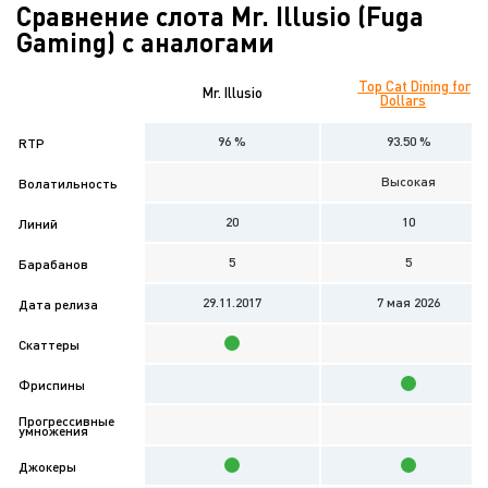
Сравнение слота Mr. Illusio (Fuga
Gaming) с аналогами
Top Cat Dining for
Mr. Illusio
Dollars
96 %
93.50 %
RTP
Высокая
Волатильность
20
10
Линий
5
5
Барабанов
29.11.2017
7 мая 2026
Дата релиза
Скаттеры
Фриспины
Прогрессивные
умножения
Джокеры