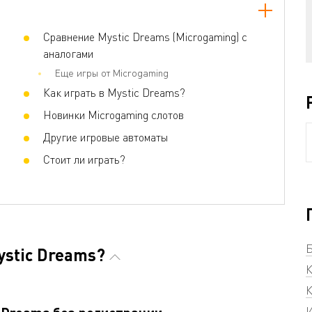
Сравнение Mystic Dreams (Microgaming) с
аналогами
Еще игры от Microgaming
Как играть в Mystic Dreams?
Новинки Microgaming слотов
Другие игровые автоматы
Стоит ли играть?
Б
ystic Dreams?
К
К
И