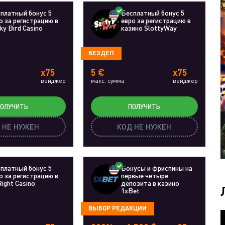
платный бонус 5
Бесплатный бонус 5
о за регистрацию в
евро за регистрацию в
ky Bird Casino
казино SlottyWay
БЕЗДЕП
x75
5 €
x75
вейджер
макс. сумма
вейджер
ОЛУЧИТЬ
ПОЛУЧИТЬ
 НЕ НУЖЕН
КОД НЕ НУЖЕН
платный бонус 5
Бонусы и фриспины на
о за регистрацию в
первые четыре
Right Casino
депозита в казино
1xBet
ВЫБОР РЕДАКЦИИ