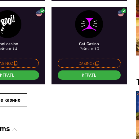
ooi casino
Cat Casino
ейтинг 9.4
Рейтинг 9.3
ASINOZ
CASINOZ
ИГРАТЬ
ИГРАТЬ
е казино
ams