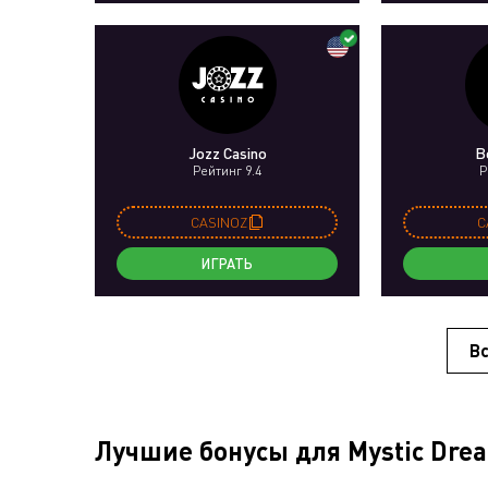
Jozz Casino
B
Рейтинг 9.4
Р
CASINOZ
C
ИГРАТЬ
Вс
Лучшие бонусы для Mystic Dre