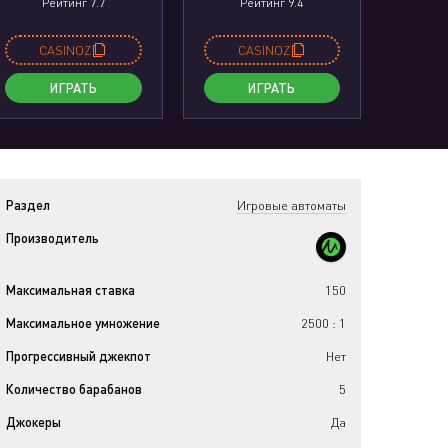
Рейтинг 7.7
Рейтинг 9.4
CASINOZ
CASINOZ
ИГРАТЬ
ИГРАТЬ
Раздел
Игровые автоматы
Производитель
Максимальная ставка
150
Максимальное умножение
2500 : 1
Прогрессивный джекпот
Нет
Количество барабанов
5
Джокеры
Да