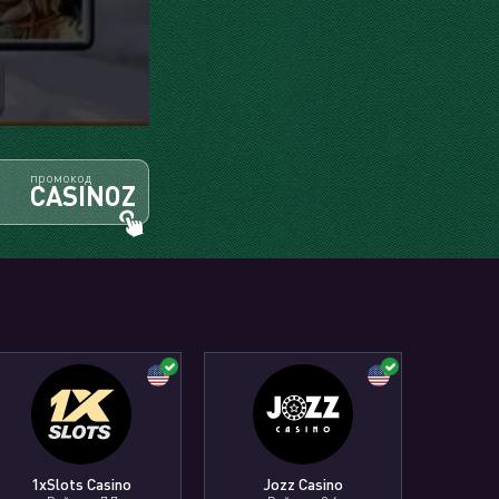
промокод
CASINOZ
1xSlots Casino
Jozz Casino