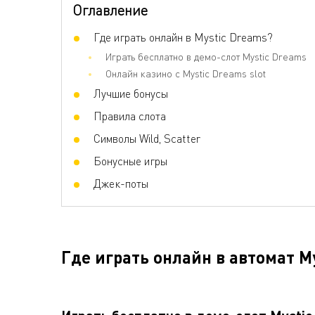
Оглавление
Где играть онлайн в Mystic Dreams?
Играть бесплатно в демо-слот Mystic Dreams
Онлайн казино с Mystic Dreams slot
Лучшие бонусы
Правила слота
Символы Wild, Scatter
Бонусные игры
Джек-поты
Где играть онлайн в автомат M