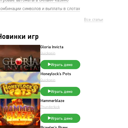
омбинации символов и выплаты в слотах
Все статьи
Новинки игр
Gloria Invicta
Quickspin
Играть демо
Honeylock’s Pots
Quickspin
Играть демо
Hammerblaze
Thunderkick
Играть демо
Brawler’s Brew