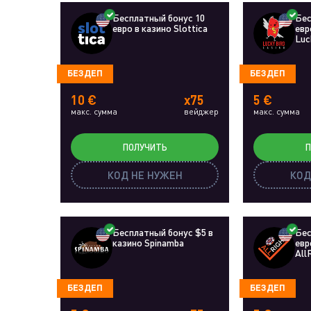
Бесплатный бонус 10
Бес
евро в казино Slottica
евр
Luc
БЕЗДЕП
БЕЗДЕП
10 €
x75
5 €
макс. сумма
вейджер
макс. сумма
ПОЛУЧИТЬ
П
КОД НЕ НУЖЕН
КОД
Бесплатный бонус $5 в
Бес
казино Spinamba
евр
All
БЕЗДЕП
БЕЗДЕП