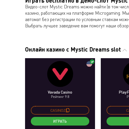
Играть бесплатно в демо-слот Mysti
Видео-слот Mystic Dreams можно найти (в том числе
казино, работающих на платформе Microgaming. Мы 
автомат без регистрации по условным ставкам можно,
Выбрать лучшее заведение вам помогут наши обзор
Онлайн казино с Mystic Dreams slot
Vavada Casino
PlayF
Рейтинг 9.8
Р
CASINOZ
C
ИГРАТЬ