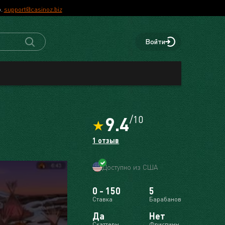
р.
support@casinoz.biz
Войти
9.4
/10
1 отзыв
Доступно из США
0 - 150
5
Ставка
Барабанов
Да
Нет
Скаттеры
Фриспины