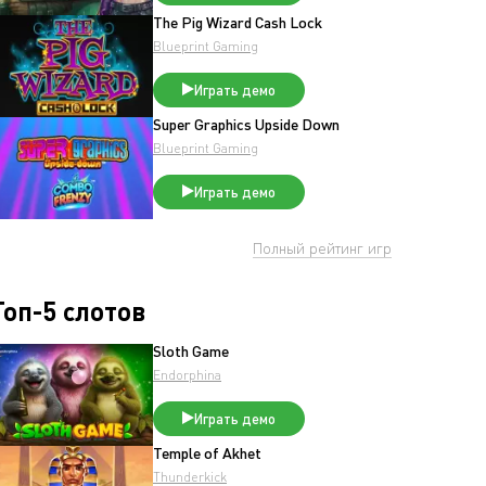
The Pig Wizard Cash Lock
Blueprint Gaming
Играть демо
Super Graphics Upside Down
Blueprint Gaming
Играть демо
Полный рейтинг игр
Топ-5 слотов
Sloth Game
Endorphina
Играть демо
Temple of Akhet
Thunderkick