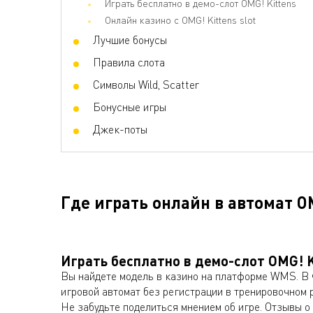
Играть бесплатно в демо-слот OMG! Kittens
Онлайн казино с OMG! Kittens slot
Лучшие бонусы
Правила слота
Символы Wild, Scatter
Бонусные игры
Джек-поты
Где играть онлайн в автомат O
Играть бесплатно в демо-слот OMG! K
Вы найдете модель в казино на платформе WMS. В ч
игровой автомат без регистрации в тренировочном 
Не забудьте поделиться мнением об игре. Отзывы о