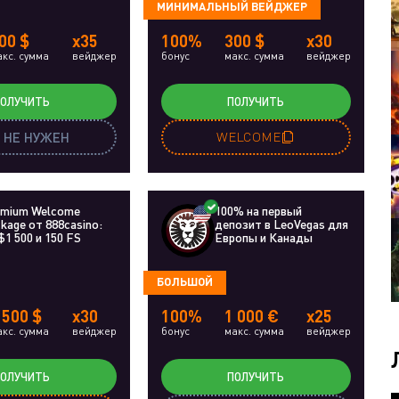
МИНИМАЛЬНЫЙ ВЕЙДЖЕР
00 $
x35
100%
300 $
x30
акс. сумма
вейджер
бонус
макс. сумма
вейджер
ОЛУЧИТЬ
ПОЛУЧИТЬ
WELCOME
 НЕ НУЖЕН
mium Welcome
100% на первый
kage от 888casino:
депозит в LeoVegas для
$1 500 и 150 FS
Европы и Канады
БОЛЬШОЙ
 500 $
x30
100%
1 000 €
x25
акс. сумма
вейджер
бонус
макс. сумма
вейджер
ОЛУЧИТЬ
ПОЛУЧИТЬ