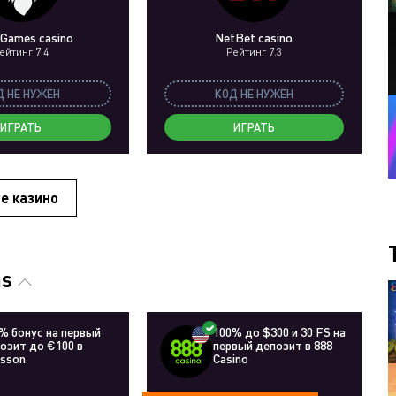
Games casino
NetBet сasino
ейтинг 7.4
Рейтинг 7.3
Д НЕ НУЖЕН
КОД НЕ НУЖЕН
ИГРАТЬ
ИГРАТЬ
е казино
ns
% бонус на первый
100% до $300 и 30 FS на
озит до €100 в
первый депозит в 888
sson
Casino