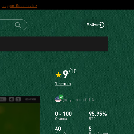
р.
support@casinoz.biz
Войти
9
/10
1 отзыв
Доступно из США
0 - 100
95.95%
Ставка
RTP
40
5
Линий
Барабанов