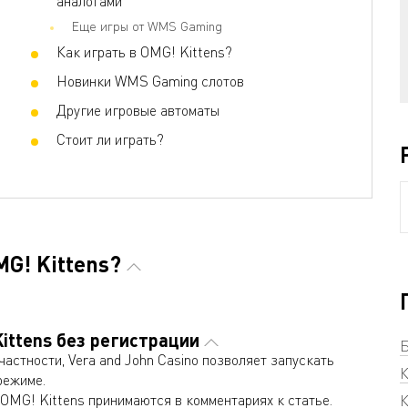
аналогами
Еще игры от WMS Gaming
Как играть в OMG! Kittens?
Новинки WMS Gaming слотов
Другие игровые автоматы
Стоит ли играть?
MG! Kittens?
ittens без регистрации
Б
астности, Vera and John Casino позволяет запускать
К
режиме.
 OMG! Kittens принимаются в комментариях к статье.
К