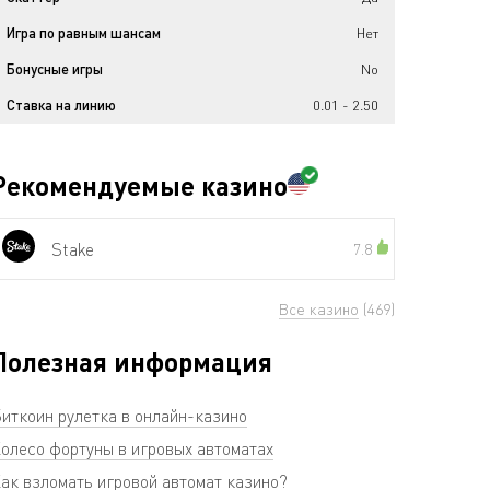
Игра по равным шансам
Нет
Бонусные игры
No
Ставка на линию
0.01 - 2.50
Рекомендуемые казино
Stake
7.8
Все казино
(469)
Полезная информация
иткоин рулетка в онлайн-казино
олесо фортуны в игровых автоматах
ак взломать игровой автомат казино?