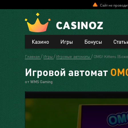
Сайт не проводи
Казино
Игры
Бонусы
Стать
Главная
Игры
Игровые автоматы
OMG! Kittens (Боже
Игровой автомат
OMG
от WMS Gaming