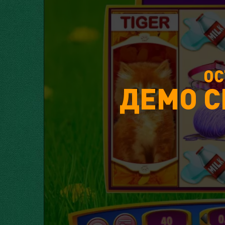
ОС
ДЕМО С