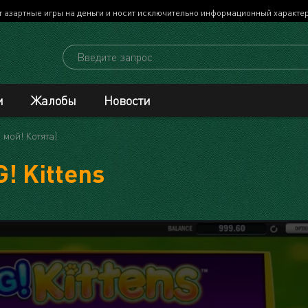
т азартные игры на деньги и носит исключительно информационный характе
и
Жалобы
Новости
 мой! Котята)
! Kittens