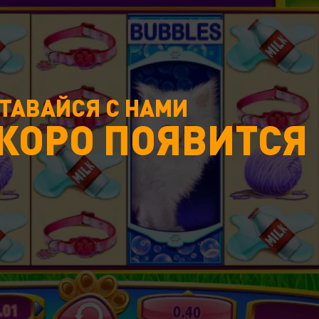
ТАВАЙСЯ С НАМИ
КОРО ПОЯВИТСЯ