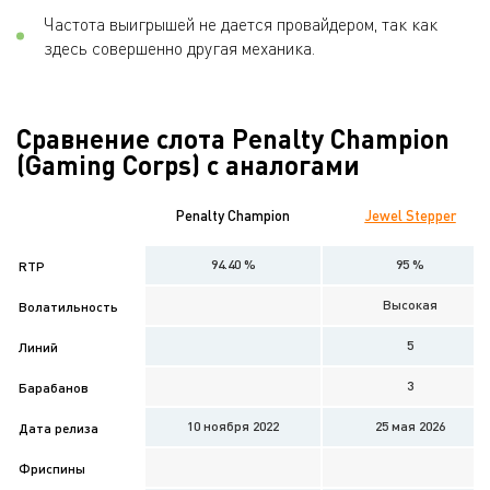
Частота выигрышей не дается провайдером, так как
здесь совершенно другая механика.
Сравнение слота Penalty Champion
(Gaming Corps) с аналогами
Penalty Champion
Jewel Stepper
94.40 %
95 %
RTP
Высокая
Волатильность
5
Линий
3
Барабанов
10 ноября 2022
25 мая 2026
Дата релиза
Фриспины