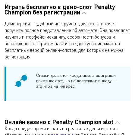
Играть бесплатно в демо-слот Penalty
Champion без регистрации
Демоверсия — удобный инструмент для тех, кто хочет
получить полное представление об автомате. Она позволяет
изучить интерфейс, механику, особенности бонусов и
волатильность. Причем на Casinoz доступно множество
бесплатных версий онлайн-слотов, для которых не нужна
регистрация.
Ставки делаются кредитами, а выигрыши
показываются, но не доступны к выводу —
это игра на интерес.
Онлайн казино с Penalty Champion slot
Когда придет время играть на реальные деньги, стоит
обратить внимание на
топ казино
от Casinoz. Это удобный