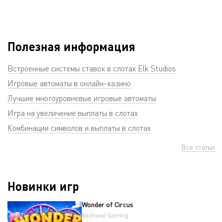
Полезная информация
Встроенные системы ставок в слотах Elk Studios
Игровые автоматы в онлайн-казино
Лучшие многоуровневые игровые автоматы
Игра на увеличение выплаты в слотах
Комбинации символов и выплаты в слотах
Все статьи
Новинки игр
Wonder of Circus
Backseat Gaming