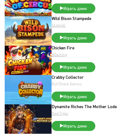
Играть демо
Wild Bison Stampede
Slotmill
Играть демо
Chicken Fire
BGaming
Играть демо
Crabby Collector
BullShark Games
Играть демо
Dynamite Riches The Mother Lode
Red Tiger
Играть демо