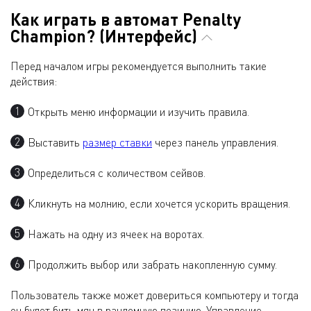
Как играть в автомат Penalty
Champion? (Интерфейс)
Перед началом игры рекомендуется выполнить такие
действия:
Открыть меню информации и изучить правила.
Выставить
размер ставки
через панель управления.
Определиться с количеством сейвов.
Кликнуть на молнию, если хочется ускорить вращения.
Нажать на одну из ячеек на воротах.
Продолжить выбор или забрать накопленную сумму.
Пользователь также может довериться компьютеру и тогда
он будет бить мяч в рандомную позицию. Управление