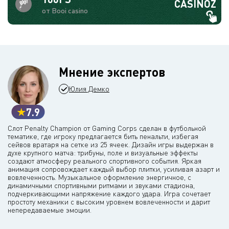
CASINOZ
от Booi casino
Мнение экспертов
Юлия Демко
7.9
Слот Penalty Champion от Gaming Corps сделан в футбольной
тематике, где игроку предлагается бить пенальти, избегая
сейвов вратаря на сетке из 25 ячеек. Дизайн игры выдержан в
духе крупного матча: трибуны, поле и визуальные эффекты
создают атмосферу реального спортивного события. Яркая
анимация сопровождает каждый выбор плитки, усиливая азарт и
вовлеченность. Музыкальное оформление энергичное, с
динамичными спортивными ритмами и звуками стадиона,
подчеркивающими напряжение каждого удара. Игра сочетает
простоту механики с высоким уровнем вовлеченности и дарит
непередаваемые эмоции.