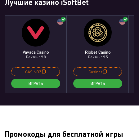
Лучшие казино iSoftBet
Vavada Casino
Riobet Casino
Рейтинг 9.8
Рейтинг 9.5
CASINOZ
Casinoz
ИГРАТЬ
ИГРАТЬ
Промокоды для бесплатной игры