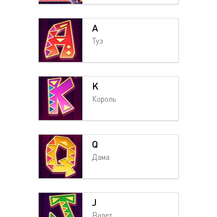
A
Туз
K
Король
Q
Дама
J
Валет