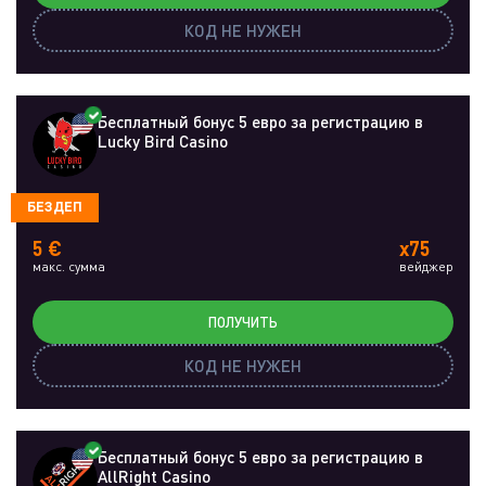
КОД НЕ НУЖЕН
Бесплатный бонус 5 евро за регистрацию в
Lucky Bird Casino
БЕЗДЕП
5 €
x75
макс. сумма
вейджер
ПОЛУЧИТЬ
КОД НЕ НУЖЕН
Бесплатный бонус 5 евро за регистрацию в
AllRight Casino