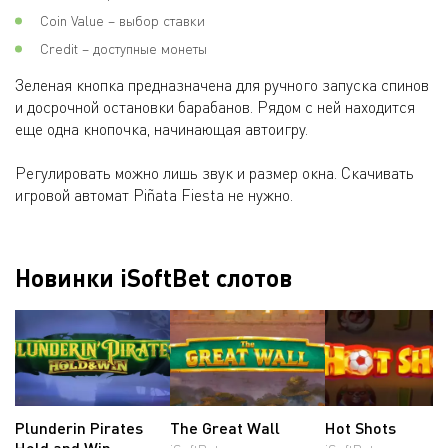
Coin Value – выбор ставки
Credit – доступные монеты
Зеленая кнопка предназначена для ручного запуска спинов
и досрочной остановки барабанов. Рядом с ней находится
еще одна кнопочка, начинающая автоигру.
Регулировать можно лишь звук и размер окна. Скачивать
игровой автомат Piñata Fiesta не нужно.
Новинки iSoftBet слотов
Plunderin Pirates
The Great Wall
Hot Shots
Hold and Win