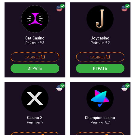
Cat Casino
Joycasino
Рейтинг 9.3
Рейтинг 9.2
CASINOZ
CASINOZ
ИГРАТЬ
ИГРАТЬ
Casino X
Champion casino
Рейтинг 9
Рейтинг 8.7