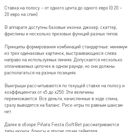
Ставка на полосу – от одного цента до одного евро (0.20 –
20 евро на спин).
В аппарате доступны базовые иконки, джокер, скаттер,
фриспины и несколько призовых функций разных типов.
Принципы формирования комбинаций стандартные: минимум
из трех одинаковых картинок, выстраивающихся слева
направо на используемых линиях. Допускается несколько
оплачиваемых цепочек в одном раунде, но они должны
располагаться на разных позициях.
Выигрыши рассчитываются по текущей ставке на полосу и
коэффициентах от х5 до х250. Эти величины
перемножаются. Все деньги, начисленные в ходе спина,
сразу выводятся на баланс. Риск-игры по равным шансам
нет.
Далее в обзоре Piñata Fiesta iSoftBet рассматриваются
типы иконок, бонусы и другие опции геймплея.