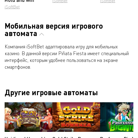
iSoftBet
iSoftBet
iSoftBet
Мобильная версия игрового
автомата
Компания iSoftBet адаптировала игру для мобильных
казино. В данной версии Piñata Fiesta имеет специальный
интерфейс, которым удобнее пользоваться на экране
смартфонов.
Другие игровые автоматы