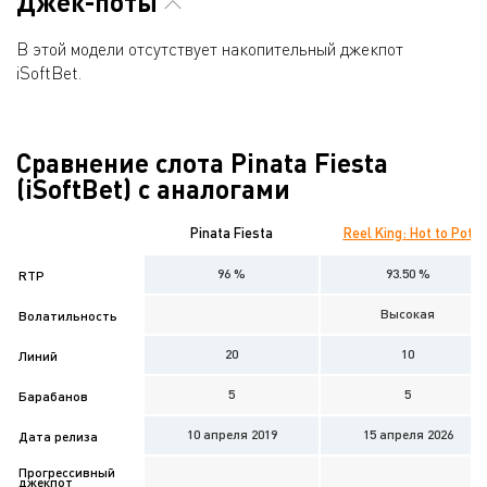
Джек-поты
В этой модели отсутствует накопительный джекпот
iSoftBet.
Сравнение слота Pinata Fiesta
(iSoftBet) с аналогами
Pinata Fiesta
Reel King: Hot to Pot
96 %
93.50 %
RTP
Высокая
Волатильность
20
10
Линий
5
5
Барабанов
10 апреля 2019
15 апреля 2026
Дата релиза
Прогрессивный
джекпот