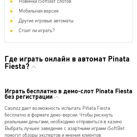
Новинки iSoftBet слотов
Мобильная версия
Другие игровые автоматы
Стоит ли играть?
Где играть онлайн в автомат Pinata
Fiesta?
Играть бесплатно в демо-слот Pinata Fiesta
без регистрации
Casinoz дает возможность испытать Piñata Fiesta
бесплатно в формате демо-версии. Чтобы рискнуть
реальными деньгами, необходимо отправиться в казино.
Выбрать лучшее заведение с азартными играми iSoftBet
помогут обзоры экспертов и мнения клиентов.