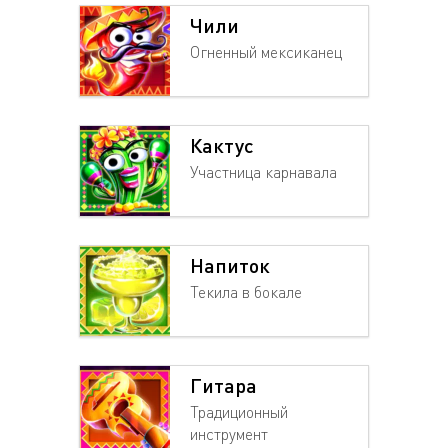
Чили
Огненный мексиканец
Кактус
Участница карнавала
Напиток
Текила в бокале
Гитара
Традиционный
инструмент