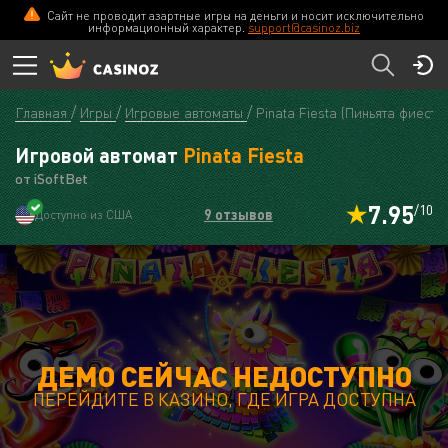
Сайт не проводит азартные игры на деньги и носит исключительно
информационный характер.
support@casinoz.biz
Главная
Игры
Игровые автоматы
Pinata Fiesta (Пиньята фиеста)
Игровой автомат
Pinata Fiesta
от iSoftBet
7.95
/10
9 отзывов
Доступно из США
ДЕМО СЕЙЧАС НЕДОСТУПНО
ПЕРЕЙДИТЕ В КАЗИНО, ГДЕ ИГРА ДОСТУПНА