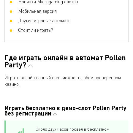
Новинки Microgaming слотов
Мобильная версия
Другие игровые автоматы
Стоит ли играть?
Где играть онлайн в автомат Pollen
Party?
Играть онлайн данный слот можно в любом проверенном
казино.
Играть бесплатно в демо-слот Pollen Party
без регистрации
Около двух часов провел в бесплатном