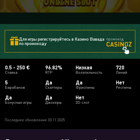
Для игры регистрируйтесь в Казино Вавада
промокод
CASINOZ
по промокоду
0.5 - 250 €
96.82%
Низкая
720
Ставка
RTP
Волатильность
Линий
5
Да
Да
Нет
Барабанов
Скаттеры
Фриспины
Респины
Да
Да
Нет
Бонусные игры
Джокеры
3D-слот
Последнее обновление 30.11.2025