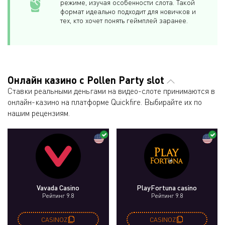
режиме, изучая особенности слота. Такой
формат идеально подходит для новичков и
тех, кто хочет понять геймплей заранее.
Онлайн казино с Pollen Party slot
Ставки реальными деньгами на видео-слоте принимаются в
онлайн-казино на платформе Quickfire. Выбирайте их по
нашим рецензиям.
Vavada Casino
PlayFortuna casino
Рейтинг 9.8
Рейтинг 9.8
CASINOZ
CASINOZ