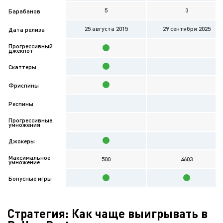
5
3
Барабанов
25 августа 2015
29 сентября 2025
Дата релиза
Прогрессивный
джекпот
Скаттеры
Фриспины
Респины
Прогрессивные
умножения
Джокеры
Максимальное
500
4603
умножение
Бонусные игры
Стратегия: Как чаще выигрывать в