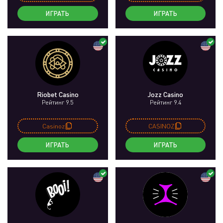
ИГРАТЬ
ИГРАТЬ
Riobet Casino
Jozz Casino
Рейтинг 9.5
Рейтинг 9.4
Casinoz
CASINOZ
ИГРАТЬ
ИГРАТЬ