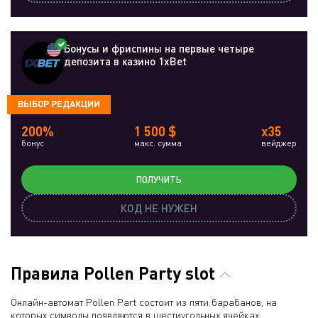
Бонусы и фриспины на первые четыре
депозита в казино 1xBet
ВЫБОР РЕДАКЦИИ
200%
1 500 $
x35
бонус
макс. сумма
вейджер
ПОЛУЧИТЬ
КОД НЕ НУЖЕН
Правила Pollen Party slot
Онлайн-автомат Pollen Part состоит из пяти барабанов, на
которых символы появляются в шестиугольных ячейках,