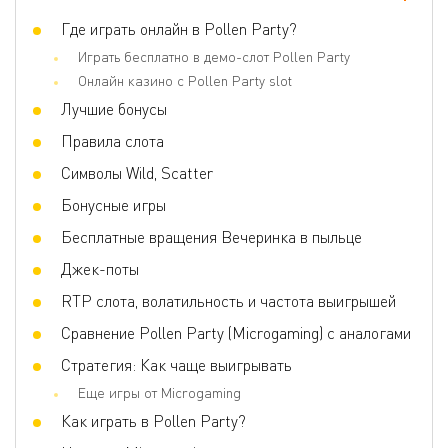
Джокеры
Где играть онлайн в Pollen Party?
Да
Играть бесплатно в демо-слот Pollen Party
Скаттер
Да
Онлайн казино с Pollen Party slot
Игра по равным шансам
Нет
Лучшие бонусы
Бонусные игры
Free Spins, Bonus Game, Scatter
Правила слота
symbols, Pick Objects, Wild
Символы Wild, Scatter
Волатильность
Низкая
Бонусные игры
3D слот
Нет
Бесплатные вращения Вечеринка в пыльце
Респины
Нет
Джек-поты
Фриспины
Да
RTP слота, волатильность и частота выигрышей
Прогрессивные умножения
Нет
Сравнение Pollen Party (Microgaming) с аналогами
Стратегия: Как чаще выигрывать
Еще игры от Microgaming
Как играть в Pollen Party?