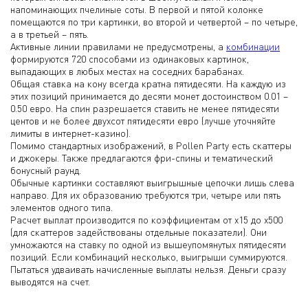
напоминающих пчелиные соты. В первой и пятой колонке
помещаются по три картинки, во второй и четвертой – по четыре,
а в третьей – пять.
Активные линии правилами не предусмотрены, а
комбинации
формируются 720 способами из одинаковых картинок,
выпадающих в любых местах на соседних барабанах.
Общая ставка на кону всегда кратна пятидесяти. На каждую из
этих позиций принимается до десяти монет достоинством 0.01 –
0.50 евро. На спин разрешается ставить не менее пятидесяти
центов и не более двухсот пятидесяти евро (лучше уточняйте
лимиты в интернет-казино).
Помимо стандартных изображений, в Pollen Party есть скаттеры
и джокеры. Также предлагаются фри-спины и тематический
бонусный раунд.
Обычные картинки составляют выигрышные цепочки лишь слева
направо. Для их образованию требуются три, четыре или пять
элементов одного типа.
Расчет выплат производится по коэффициентам от х15 до х500
(для скаттеров задействованы отдельные показатели). Они
умножаются на ставку по одной из вышеупомянутых пятидесяти
позиций. Если комбинаций несколько, выигрыши суммируются.
Пытаться удваивать начисленные выплаты нельзя. Деньги сразу
выводятся на счет.