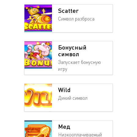
Scatter
Символ разброса
Бонусный
символ
Запускает бонусную
игру
Wild
Дикий символ
Мед
Низкооплачиваемый