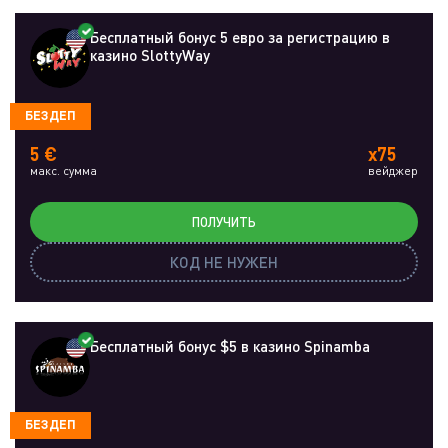
Бесплатный бонус 5 евро за регистрацию в
казино SlottyWay
БЕЗДЕП
5 €
x75
макс. сумма
вейджер
ПОЛУЧИТЬ
КОД НЕ НУЖЕН
Бесплатный бонус $5 в казино Spinamba
БЕЗДЕП