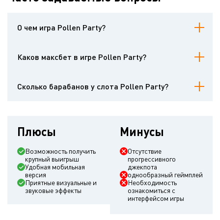
О чем игра Pollen Party?
Слот Pollen Party посвящен сбору меда.
Каков максбет в игре Pollen Party?
Максимальная ставка в Pollen Party равна 250$
Сколько барабанов у слота Pollen Party?
Слот Pollen Party имеет 5 барабанов.
Плюсы
Минусы
Возможность получить
Отсутствие
крупный выигрыш
прогрессивного
Удобная мобильная
джекпота
версия
однообразный геймплей
Приятные визуальные и
Необходимость
звуковые эффекты
ознакомиться с
интерфейсом игры