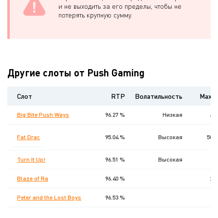
и не выходить за его пределы, чтобы не
потерять крупную сумму.
Другие слоты от Push Gaming
Слот
RTP
Волатильность
Maxwi
Big Bite Push Ways
96.27 %
Низкая
49
Fat Drac
95.04 %
Высокая
500
Turn It Up!
96.51 %
Высокая
2
Blaze of Ra
96.40 %
20
Peter and the Lost Boys
96.53 %
5