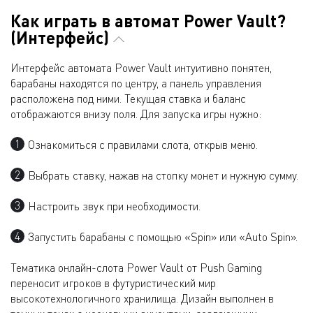
Как играть в автомат Power Vault?
(Интерфейс)
Интерфейс автомата Power Vault интуитивно понятен,
барабаны находятся по центру, а панель управления
расположена под ними. Текущая ставка и баланс
отображаются внизу поля. Для запуска игры нужно:
Ознакомиться с правилами слота, открыв меню.
Выбрать ставку, нажав на стопку монет и нужную сумму.
Настроить звук при необходимости.
Запустить барабаны с помощью «Spin» или «Auto Spin».
Тематика онлайн-слота Power Vault от Push Gaming
переносит игроков в футуристический мир
высокотехнологичного хранилища. Дизайн выполнен в