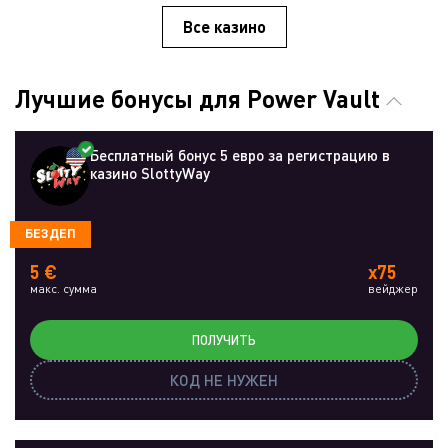
Все казино
Лучшие бонусы для Power Vault
Бесплатный бонус 5 евро за регистрацию в
казино SlottyWay
БЕЗДЕП
5 €
x75
макс. сумма
вейджер
ПОЛУЧИТЬ
КОД НЕ НУЖЕН