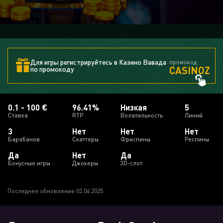
Для игры регистрируйтесь в Казино Вавада
промокод
CASINOZ
по промокоду
0.1 - 100 €
96.41%
Низкая
5
Ставка
RTP
Волатильность
Линий
3
Нет
Нет
Нет
Барабанов
Скаттеры
Фриспины
Респины
Да
Нет
Да
Бонусные игры
Джокеры
3D-слот
Последнее обновление 02.04.2025