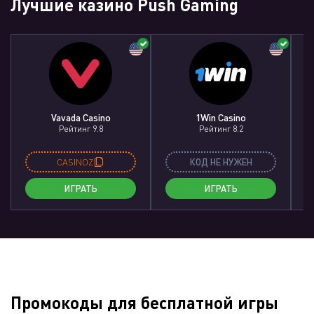
Лучшие казино Push Gaming
Vavada Casino
1Win Casino
Рейтинг 9.8
Рейтинг 8.2
CASINOZ
КОД НЕ НУЖЕН
ИГРАТЬ
ИГРАТЬ
Промокоды для бесплатной игры