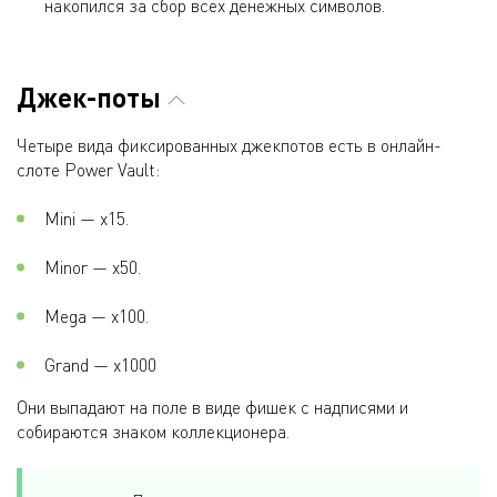
накопился за сбор всех денежных символов.
Джек-поты
Четыре вида фиксированных джекпотов есть в онлайн-
слоте Power Vault:
Mini — х15.
Minor — х50.
Mega — х100.
Grand — х1000
Они выпадают на поле в виде фишек с надписями и
собираются знаком коллекционера.