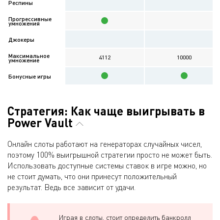
Респины
Прогрессивные
умножения
Джокеры
Максимальное
4112
10000
умножение
Бонусные игры
Стратегия: Как чаще выигрывать в
Power Vault
Онлайн слоты работают на генераторах случайных чисел,
поэтому 100% выигрышной стратегии просто не может быть.
Использовать доступные системы ставок в игре можно, но
не стоит думать, что они принесут положительный
результат. Ведь все зависит от удачи.
Играя в слоты, стоит определить банкролл