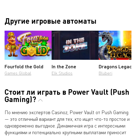
Другие игровые автоматы
Fourfold the Gold
In the Zone
Dragons Legacy
Games Global
Elk Studios
Bluberi
Стоит ли играть в Power Vault (Push
Gaming)?
По мнению экспертов Casinoz, Power Vault от Push Gaming
— это отличный вариант для тех, кто ищет что-то простое и
одновременно выгодное. Динамичная игра с интересными
функциями и потенциально крупными выплатами приносит