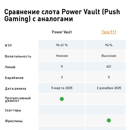
Сравнение слота Power Vault (Push
Gaming) с аналогами
Power Vault
Toro 911
96.41 %
94 %
RTP
Низкая
Высокая
Волатильность
5
421
Линий
3
5
Барабанов
5 мартa 2025
2 декабря 2025
Дата релиза
Прогрессивный
джекпот
Скаттеры
Фриспины