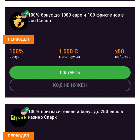
100% бонус до 1000 евро и 100 фриспинов в
Joo Casino
ПЕРВОДЕП
100%
1 000 €
x50
бонус
макс. сумма
вейджер
ПОЛУЧИТЬ
КОД НЕ НУЖЕН
100% пригласительный бонус до 250 евро в
казино Спарк
ПЕРВОДЕП