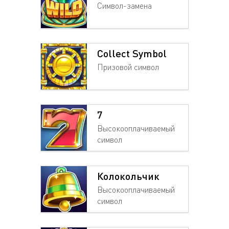
Символ-замена
Collect Symbol
Призовой символ
7
Высокооплачиваемый
символ
Колокольчик
Высокооплачиваемый
символ