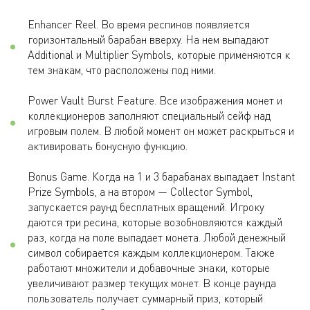
Enhancer Reel. Во время респинов появляется
горизонтальный барабан вверху. На нем выпадают
Additional и Multiplier Symbols, которые применяются к
тем знакам, что расположены под ними.
Power Vault Burst Feature. Все изображения монет и
коллекционеров заполняют специальный сейф над
игровым полем. В любой момент он может раскрыться и
активировать бонусную функцию.
Bonus Game. Когда на 1 и 3 барабанах выпадает Instant
Prize Symbols, а на втором — Collector Symbol,
запускается раунд бесплатных вращений. Игроку
даются три ресина, которые возобновляются каждый
раз, когда на поле выпадает монета. Любой денежный
символ собирается каждым коллекционером. Также
работают множители и добавочные знаки, которые
увеличивают размер текущих монет. В конце раунда
пользователь получает суммарный приз, который