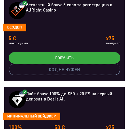
Бесплатный бонус 5 евро за регистрацию в
AllRight Casino
БЕЗДЕП
5 €
x75
макс. сумма
вейджер
ПОЛУЧИТЬ
КОД НЕ НУЖЕН
Лайт бонус 100% до €50 + 20 FS на первый
депозит в Bet It All
МИНИМАЛЬНЫЙ ВЕЙДЖЕР
100%
50 €
x25