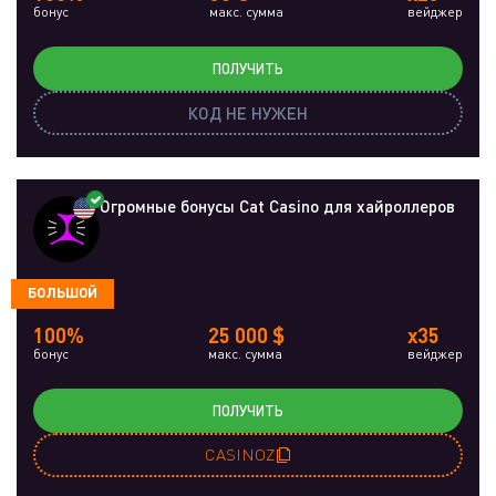
бонус
макс. сумма
вейджер
ПОЛУЧИТЬ
КОД НЕ НУЖЕН
Огромные бонусы Cat Casino для хайроллеров
БОЛЬШОЙ
100%
25 000 $
x35
бонус
макс. сумма
вейджер
ПОЛУЧИТЬ
CASINOZ