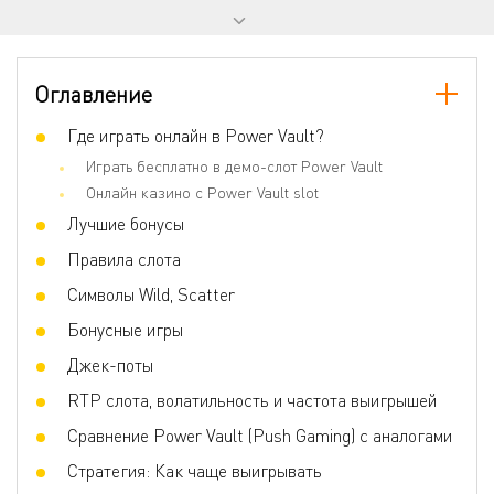
Прогрессивный джекпот
Да
Количество барабанов
3
Оглавление
Количество линий
5
Джокеры
Где играть онлайн в Power Vault?
Нет
Играть бесплатно в демо-слот Power Vault
Скаттер
Нет
Онлайн казино с Power Vault slot
Игра по равным шансам
Нет
Лучшие бонусы
Бонусные игры
Bonus Game, Jackpots, Instant Prize
Правила слота
Feature, Power Mode
Символы Wild, Scatter
Волатильность
Низкая
Бонусные игры
3D слот
Да
Джек-поты
Респины
Нет
RTP слота, волатильность и частота выигрышей
Фриспины
Нет
Сравнение Power Vault (Push Gaming) с аналогами
Прогрессивные умножения
Да
Стратегия: Как чаще выигрывать
Ставка на линию
0.1 - 100