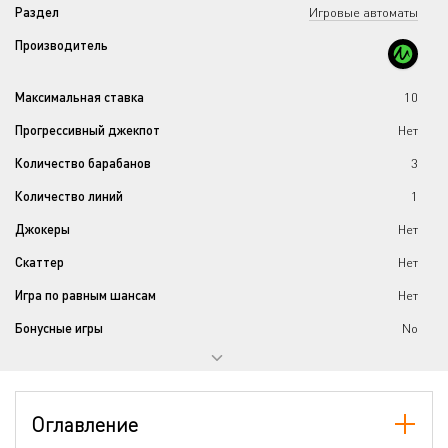
Раздел
Игровые автоматы
Производитель
Максимальная ставка
10
Прогрессивный джекпот
Нет
Количество барабанов
3
Количество линий
1
Джокеры
Нет
Скаттер
Нет
Игра по равным шансам
Нет
Бонусные игры
No
Ставка на линию
0.10 - 10
Оглавление