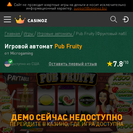
Сайт не проводит азартные игры на деньги и носит исключительно
информационный характер.
support@casinoz.biz
Главная
Игры
Игровые автоматы
Pub Fruity (Фруктовый паб)
Игровой автомат
Pub Fruity
от Microgaming
7.8
/10
Оставить первый отзыв
Доступно из США
ДЕМО СЕЙЧАС НЕДОСТУПНО
ПЕРЕЙДИТЕ В КАЗИНО, ГДЕ ИГРА ДОСТУПНА