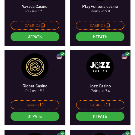
Vavada Casino
PlayFortuna casino
Рейтинг 9.8
Рейтинг 9.8
CASINOZ
CASINOZ
ИГРАТЬ
ИГРАТЬ
Riobet Casino
Jozz Casino
Рейтинг 9.5
Рейтинг 9.4
Casinoz
CASINOZ
ИГРАТЬ
ИГРАТЬ