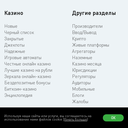
Казино
Другие разделы
Новые
Производители
Черный список
Ввод/Вывод
Закрытые
Крипто
Джекпоты
Живые платформы
Надежные
Агрегаторы
Игровые автоматы
Наземные
Честные онлайн казино
Казино месяца
Лучшие казино на рубли
Юрисдикции
Зеркала онлайн-казино
Регуляторы
Бездепозитные бонусы
Аудиторы
Биткоин-казино
Мобильные
Энциклопедия
Блоги
Жалобы
Сотрудничество
Редакция
Используя наши сайты или услуги, вы соглашаетесь на
ОК
использование нами файлов cookie
(Узнать больше)
Сотрудничество
Условия использования и