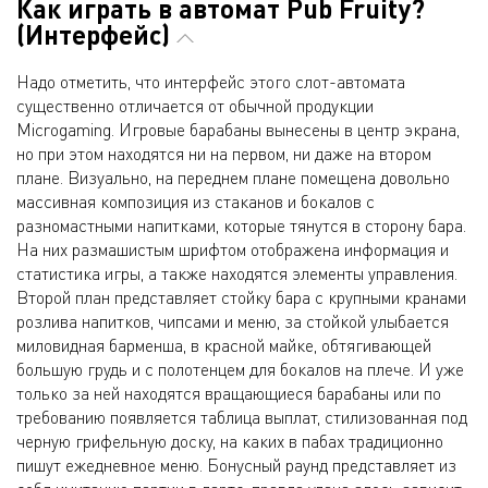
Как играть в автомат Pub Fruity?
(Интерфейс)
Надо отметить, что интерфейс этого слот-автомата
существенно отличается от обычной продукции
Microgaming. Игровые барабаны вынесены в центр экрана,
но при этом находятся ни на первом, ни даже на втором
плане. Визуально, на переднем плане помещена довольно
массивная композиция из стаканов и бокалов с
разномастными напитками, которые тянутся в сторону бара.
На них размашистым шрифтом отображена информация и
статистика игры, а также находятся элементы управления.
Второй план представляет стойку бара с крупными кранами
розлива напитков, чипсами и меню, за стойкой улыбается
миловидная барменша, в красной майке, обтягивающей
большую грудь и с полотенцем для бокалов на плече. И уже
только за ней находятся вращающиеся барабаны или по
требованию появляется таблица выплат, стилизованная под
черную грифельную доску, на каких в пабах традиционно
пишут ежедневное меню. Бонусный раунд представляет из