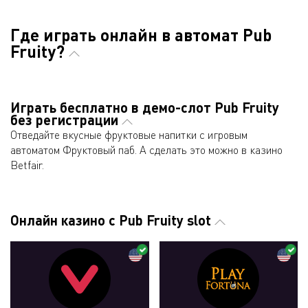
Где играть онлайн в автомат Pub
Fruity?
Играть бесплатно в демо-слот Pub Fruity
без регистрации
Отведайте вкусные фруктовые напитки с игровым
автоматом Фруктовый паб. А сделать это можно в казино
Betfair.
Онлайн казино с Pub Fruity slot