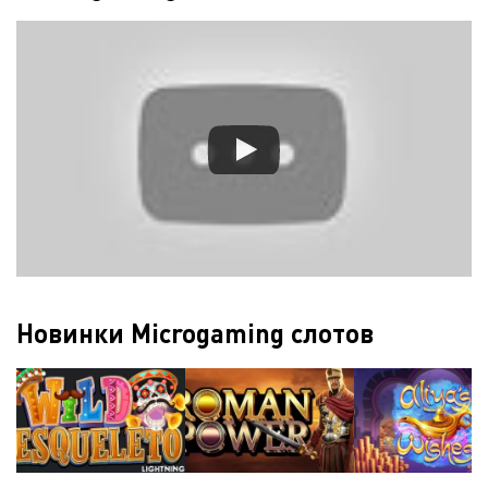
Новинки Microgaming слотов