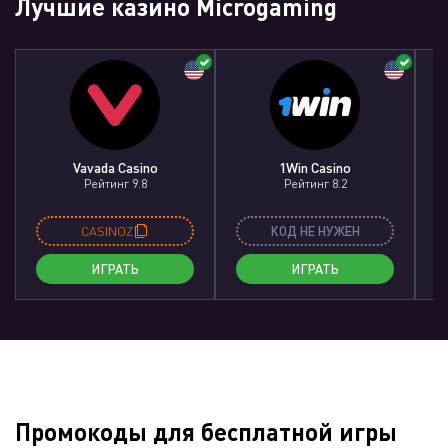
Лучшие казино Microgaming
Vavada Casino
1Win Casino
Рейтинг 9.8
Рейтинг 8.2
CASINOZ
КОД НЕ НУЖЕН
ИГРАТЬ
ИГРАТЬ
Промокоды для бесплатной игры