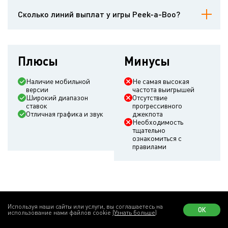
Peek-a-Boo имеет 5 барабанов.
Сколько линий выплат у игры Peek-a-Boo?
Игровой автомат Peek-a-Boo имеет 40 линий выплат.
Плюсы
Минусы
Наличие мобильной
Не самая высокая
версии
частота выигрышей
Широкий диапазон
Отсутствие
ставок
прогрессивного
Отличная графика и звук
джекпота
Необходимость
тщательно
ознакомиться с
правилами
Используя наши сайты или услуги, вы соглашаетесь на
ОК
использование нами файлов cookie
(Узнать больше)