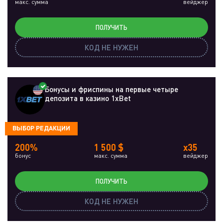
макс. сумма
вейджер
ПОЛУЧИТЬ
КОД НЕ НУЖЕН
Бонусы и фриспины на первые четыре
депозита в казино 1xBet
ВЫБОР РЕДАКЦИИ
200%
1 500 $
x35
бонус
макс. сумма
вейджер
ПОЛУЧИТЬ
КОД НЕ НУЖЕН