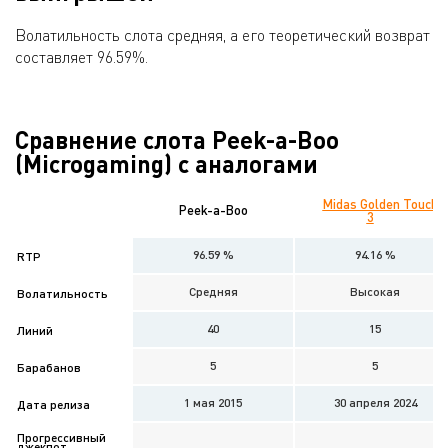
Волатильность слота средняя, а его теоретический возврат
составляет 96.59%.
Сравнение слота Peek-a-Boo
(Microgaming) с аналогами
Midas Golden Touch
Peek-a-Boo
3
96.59 %
94.16 %
RTP
Средняя
Высокая
Волатильность
40
15
Линий
5
5
Барабанов
1 мая 2015
30 апреля 2024
Дата релиза
Прогрессивный
джекпот