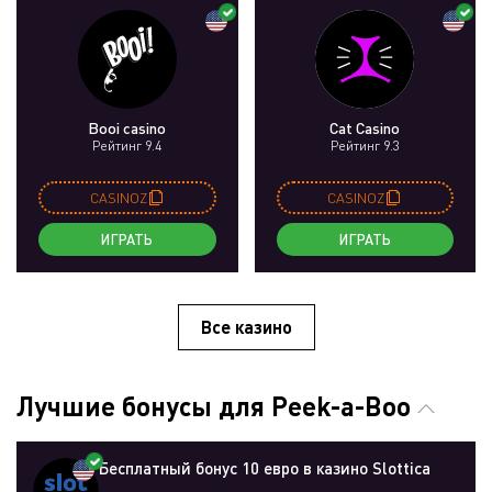
Booi casino
Cat Casino
Рейтинг 9.4
Рейтинг 9.3
CASINOZ
CASINOZ
ИГРАТЬ
ИГРАТЬ
Все казино
Лучшие бонусы для Peek-a-Boo
Бесплатный бонус 10 евро в казино Slottica