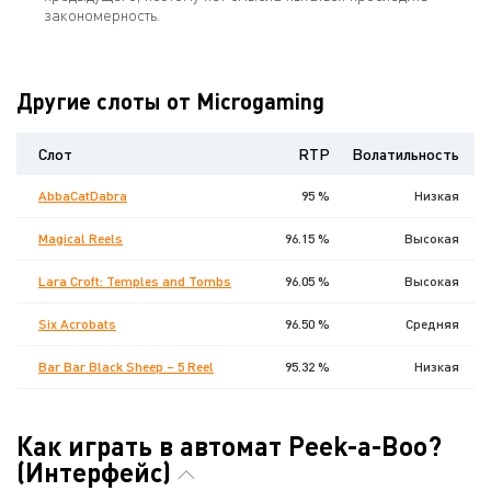
закономерность.
Другие слоты от Microgaming
Слот
RTP
Волатильность
AbbaCatDabra
95 %
Низкая
Magical Reels
96.15 %
Высокая
Lara Croft: Temples and Tombs
96.05 %
Высокая
Six Acrobats
96.50 %
Средняя
Bar Bar Black Sheep – 5 Reel
95.32 %
Низкая
Как играть в автомат Peek-a-Boo?
(Интерфейс)