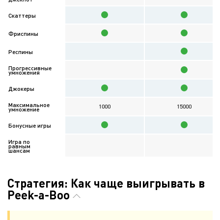
Скаттеры
Фриспины
Респины
Прогрессивные
умножения
Джокеры
Максимальное
1000
15000
умножение
Бонусные игры
Игра по
равным
шансам
Стратегия: Как чаще выигрывать в
Peek-a-Boo