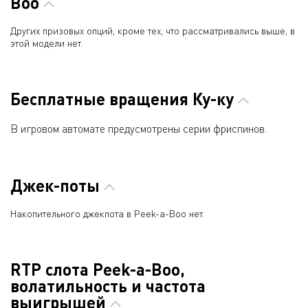
Boo
Других призовых опций, кроме тех, что рассматривались выше, в
этой модели нет.
Бесплатные вращения Ку-ку
В игровом автомате предусмотрены серии фриспинов.
Джек-поты
Накопительного джекпота в Peek-a-Boo нет.
RTP слота Peek-a-Boo,
волатильность и частота
выигрышей