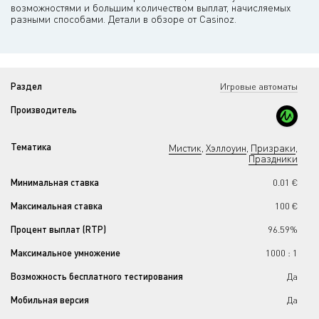
возможностями и большим количеством выплат, начисляемых
разными способами. Детали в обзоре от Casinoz.
Раздел
Игровые автоматы
Производитель
Тематика
Мистик
Хэллоуин
Призраки
,
,
,
Праздники
Минимальная ставка
0.01 €
Максимальная ставка
100 €
Процент выплат (RTP)
96.59%
Максимальное умножение
1000 : 1
Возможность бесплатного тестирования
Да
Мобильная версия
Да