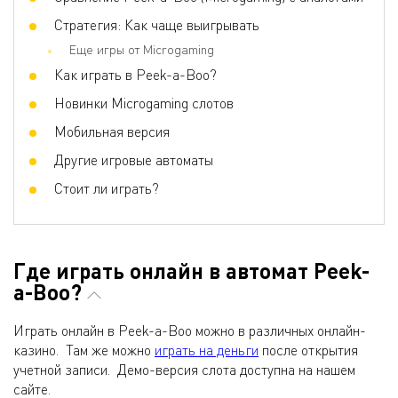
Стратегия: Как чаще выигрывать
Еще игры от Microgaming
Как играть в Peek-a-Boo?
Новинки Microgaming слотов
Мобильная версия
Другие игровые автоматы
Стоит ли играть?
Где играть онлайн в автомат Peek-
a-Boo?
Играть онлайн в Peek-a-Boo можно в различных онлайн-
казино. Там же можно
играть на деньги
после открытия
учетной записи. Демо-версия слота доступна на нашем
сайте.