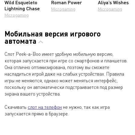
Wild Esqueleto
Roman Power
Aliya’s Wishes
Lightning Chase
Microgaming
Microgaming
Microgaming
Мобильная версия игрового
автомата
Слот Peek-a-Boo имеет удобную мобильную версию,
которая запускается при игре со смартфонов и планшетов.
Она отлично оптимизирована, поэтому вы сможете
насладиться игрой даже на слабых устройствах. Правила
игры не меняются, однако может меняться интерфейс,
поскольку он автоматически подстраивается под размер
экрана вашего устройства.
Скачивать
слот на телефон
не нужно, так как игра
запускается прямо в браузере.