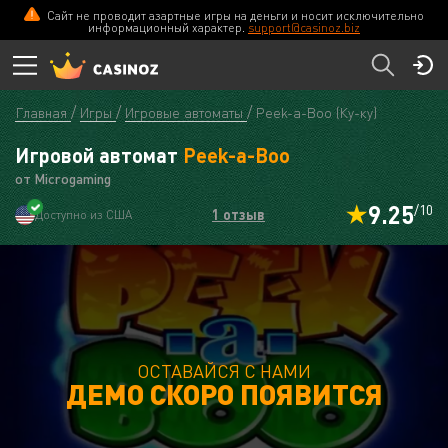
Сайт не проводит азартные игры на деньги и носит исключительно
информационный характер.
support@casinoz.biz
Главная
Игры
Игровые автоматы
Peek-a-Boo (Ку-ку)
Игровой автомат
Peek-a-Boo
от Microgaming
9.25
/10
1 отзыв
Доступно из США
ОСТАВАЙСЯ С НАМИ
ДЕМО СКОРО ПОЯВИТСЯ