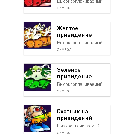
Высокооплачиваемый
символ
Желтое
привидение
Высокооплачиваемый
символ
Зеленое
привидение
Высокооплачиваемый
символ
Охотник на
привидений
Низкооплачиваемый
символ