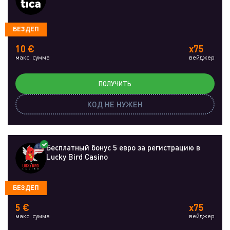
БЕЗДЕП
10 €
x75
макс. сумма
вейджер
ПОЛУЧИТЬ
КОД НЕ НУЖЕН
Бесплатный бонус 5 евро за регистрацию в
Lucky Bird Casino
БЕЗДЕП
5 €
x75
макс. сумма
вейджер