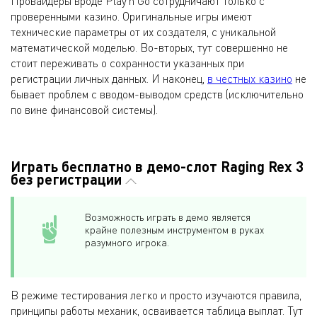
Провайдеры вроде Play'n Go сотрудничают только с
проверенными казино. Оригинальные игры имеют
технические параметры от их создателя, с уникальной
математической моделью. Во-вторых, тут совершенно не
стоит переживать о сохранности указанных при
регистрации личных данных. И наконец,
в честных казино
не
бывает проблем с вводом-выводом средств (исключительно
по вине финансовой системы).
Играть бесплатно в демо-слот Raging Rex 3
без регистрации
Возможность играть в демо является
крайне полезным инструментом в руках
разумного игрока.
В режиме тестирования легко и просто изучаются правила,
принципы работы механик, осваивается таблица выплат. Тут