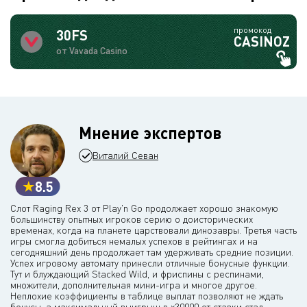
промокод
30FS
CASINOZ
от Vavada Casino
Мнение экспертов
Виталий Севан
8.5
Слот Raging Rex 3 от Play'n Go продолжает хорошо знакомую
большинству опытных игроков серию о доисторических
временах, когда на планете царствовали динозавры. Третья часть
игры смогла добиться немалых успехов в рейтингах и на
сегодняшний день продолжает там удерживать средние позиции.
Успех игровому автомату принесли отличные бонусные функции.
Тут и блуждающий Stacked Wild, и фриспины с респинами,
множители, дополнительная мини-игра и многое другое.
Неплохие коэффициенты в таблице выплат позволяют не ждать
бонусы, а максимальный выигрыш в х30000 от ставки стал