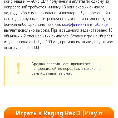
комбинаций — 4096. Для получения выплаты по одному из
направлений требуется минимум 3 одинаковых символа
подряд, либо с использованием джокера. В данном онлайн-
слоте для крупных выигрышей не нужно обязательно ждать
бонусы либо фриспины, так как
коэффициенты в таблице
выплат довольно высоки. При вращениях задействовано 10
обычных и 2 специальных символов. Ставку игрок выбирает
из диапазона от 0.1 до 100 у.е., при максимально допустимом
выигрыше в х30000.
Средняя волатильность привлекает
пользователей, но перед нами далеко не
самый дающий автомат.
Играть в Raging Rex 3 (Play’n