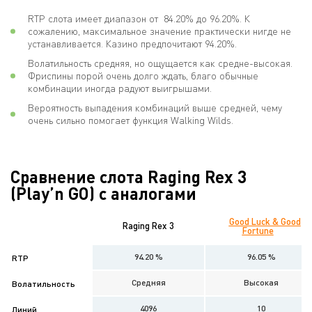
RTP слота имеет диапазон от 84.20% до 96.20%. К
сожалению, максимальное значение практически нигде не
устанавливается. Казино предпочитают 94.20%.
Волатильность средняя, но ощущается как средне-высокая.
Фриспины порой очень долго ждать, благо обычные
комбинации иногда радуют выигрышами.
Вероятность выпадения комбинаций выше средней, чему
очень сильно помогает функция Walking Wilds.
Сравнение слота Raging Rex 3
(Play’n GO) с аналогами
Good Luck & Good
Raging Rex 3
Fortune
94.20 %
96.05 %
RTP
Средняя
Высокая
Волатильность
4096
10
Линий