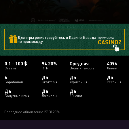
Для игры регистрируйтесь в Казино Вавада
промокод
CASINOZ
по промокоду
0.1 - 100 $
94.20%
Средняя
4096
Ставка
RTP
Волатильность
Линий
6
Да
Да
Да
Барабанов
Скаттеры
Фриспины
Респины
Да
Да
Да
Бонусные игры
Джокеры
3D-слот
Последнее обновление 27.08.2024