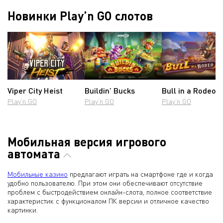
Новинки Play’n GO слотов
Viper City Heist
Buildin’ Bucks
Bull in a Rodeo
Play’n GO
Play’n GO
Play’n GO
Мобильная версия игрового
автомата
Мобильные казино
предлагают играть на смартфоне где и когда
удобно пользователю. При этом они обеспечивают отсутствие
проблем с быстродействием онлайн-слота, полное соответствие
характеристик с функционалом ПК версии и отличное качество
картинки.