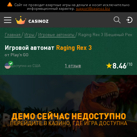
Сайт не проводит азартные игры на деньги и носит исключительно
информационный характер.
support@casinoz.biz
Главная
Игры
Игровые автоматы
Raging Rex 3 (Бешеный Рекс 
Игровой автомат
Raging Rex 3
от Play’n GO
8.46
/10
1 отзыв
Доступно из США
ДЕМО СЕЙЧАС НЕДОСТУПНО
ПЕРЕЙДИТЕ В КАЗИНО, ГДЕ ИГРА ДОСТУПНА