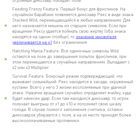
огромный динозавр покидает поле.
Feeding Frenzy Feature. Первый бонус для фриспинов. На
случайном барабане появляется динозавр Рекс в виде знака
Stacked Wild, перемещающийся в любых направлениях. Для
него назначается мишень из старших символов. Если при
вращении Рексу удается поймать свою жертву (оба знака
находятся на одном столбце), то
значение множителя
увеличивается на х1
без ограничения.
Hatchling Mania Feature. Все одиночные символы Wild
остаются на поле до завершения попыток фриспинов, при
этом перемещаются в случайных направлениях. Выпадают с
х2 или х3 Multiplier.
Survival Feature. Бонусный режим подтверждающий, что
выживает сильнейший. Рекс находится в засаде, окруженный
кустами. Всего у него 3 жизни восполняемые при удачной
атаке. Нажатие вращения случайно определяет ячейку, куда
будет нанесен удар. Если там находился динозавр, то игрок
получает выигрыш от х1 до х10 и пополняет свою шкалу
голода. В случае полного заполнения счетчика, останки
динозавров убираются с поля, а на их место приходят более
высокооплачиваемые противники.