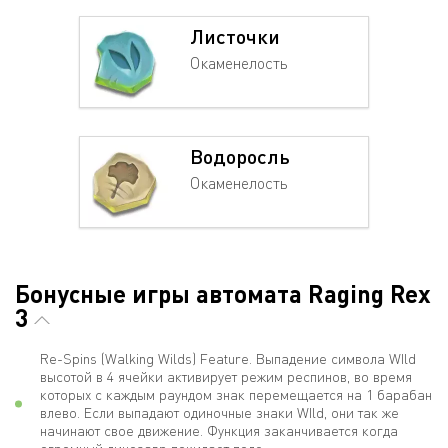
Листочки
Окаменелость
Водоросль
Окаменелость
Бонусные игры автомата Raging Rex
3
Re-Spins (Walking Wilds) Feature. Выпадение символа WIld
высотой в 4 ячейки активирует режим респинов, во время
которых с каждым раундом знак перемещается на 1 барабан
влево. Если выпадают одиночные знаки WIld, они так же
начинают свое движение. Функция заканчивается когда