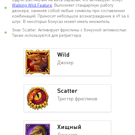
Walking Wild Feature
. Выполняет стандартную работу
джокера, заменяя собой любые символы при составлении
комбинаций. Приносит небольшое вознаграждение в х9 за 6
штук. В некоторых бонусах может иметь множитель.
Знак Scatter. Активирует фриспины с бонусной активностью.
Также используются для ретриггера.
Wild
Джокер
Scatter
Триггер фриспинов
Хищный
Динозавр