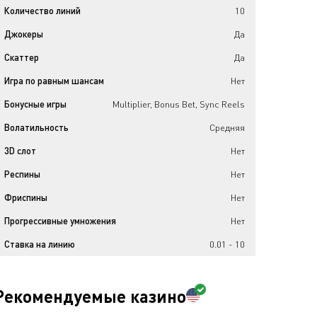
Количество линий
10
Джокеры
Да
Скаттер
Да
Игра по равным шансам
Нет
Бонусные игры
Multiplier, Bonus Bet, Sync Reels
Волатильность
Средняя
3D слот
Нет
Респины
Нет
Фриспины
Нет
Прогрессивные умножения
Нет
Ставка на линию
0.01 - 10
Рекомендуемые казино