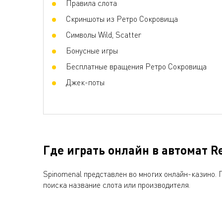
Правила слота
Скриншоты из Ретро Сокровища
Символы Wild, Scatter
Бонусные игры
Бесплатные вращения Ретро Сокровища
Джек-поты
Где играть онлайн в автомат R
Spinomenal представлен во многих онлайн-казино. 
поиска название слота или производителя.