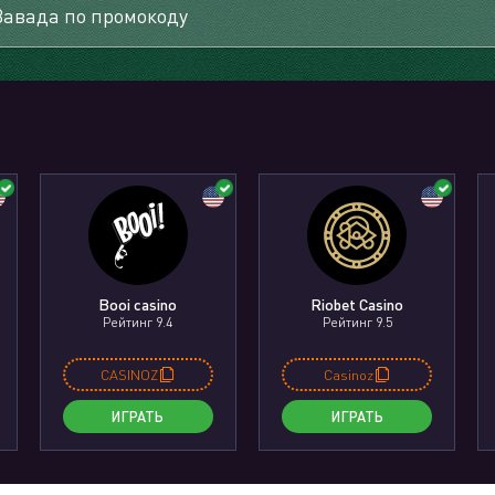
Вавада по промокоду
Booi casino
Riobet Casino
Рейтинг 9.4
Рейтинг 9.5
CASINOZ
Casinoz
ИГРАТЬ
ИГРАТЬ