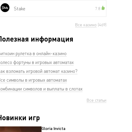
Stake
7.8
Все казино
(469)
Полезная информация
иткоин рулетка в онлайн-казино
олесо фортуны в игровых автоматах
ак взломать игровой автомат казино?
се символы в игровых автоматах
омбинации символов и выплаты в слотах
Все статьи
Новинки игр
Gloria Invicta