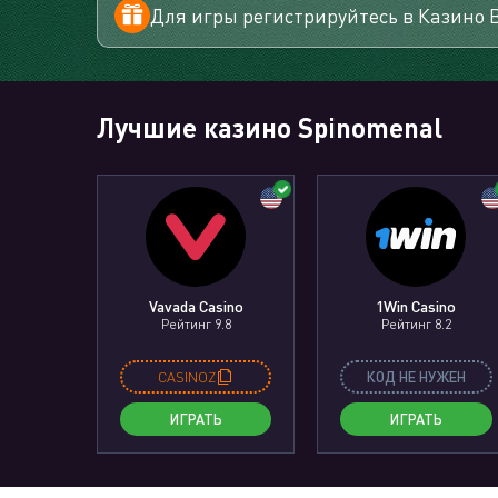
Для игры регистрируйтесь в Казино 
Лучшие казино Spinomenal
Vavada Casino
1Win Casino
Рейтинг 9.8
Рейтинг 8.2
CASINOZ
КОД НЕ НУЖЕН
ИГРАТЬ
ИГРАТЬ