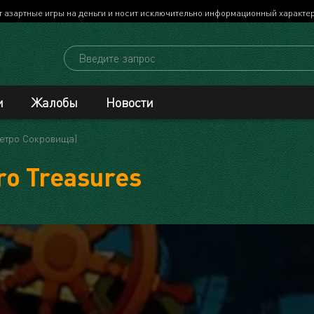
т азартные игры на деньги и носит исключительно информационный характе
и
Жалобы
Новости
Ретро Сокровища)
ro Treasures