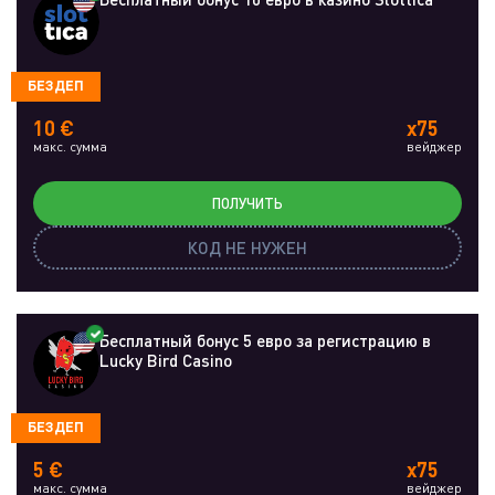
БЕЗДЕП
10 €
x75
макс. сумма
вейджер
ПОЛУЧИТЬ
КОД НЕ НУЖЕН
Бесплатный бонус 5 евро за регистрацию в
Lucky Bird Casino
БЕЗДЕП
5 €
x75
макс. сумма
вейджер