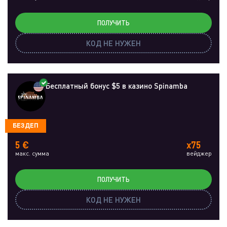
ПОЛУЧИТЬ
КОД НЕ НУЖЕН
Бесплатный бонус $5 в казино Spinamba
БЕЗДЕП
5 €
x75
макс. сумма
вейджер
ПОЛУЧИТЬ
КОД НЕ НУЖЕН