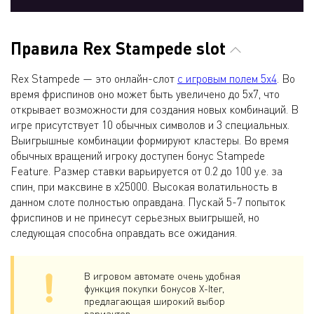
Правила Rex Stampede slot
Rex Stampede — это онлайн-слот
с игровым полем 5x4
. Во
время фриспинов оно может быть увеличено до 5х7, что
открывает возможности для создания новых комбинаций. В
игре присутствует 10 обычных символов и 3 специальных.
Выигрышные комбинации формируют кластеры. Во время
обычных вращений игроку доступен бонус Stampede
Feature. Размер ставки варьируется от 0.2 до 100 у.е. за
спин, при максвине в х25000. Высокая волатильность в
данном слоте полностью оправдана. Пускай 5-7 попыток
фриспинов и не принесут серьезных выигрышей, но
следующая способна оправдать все ожидания.
В игровом автомате очень удобная
функция покупки бонусов X-Iter,
предлагающая широкий выбор
вариантов.