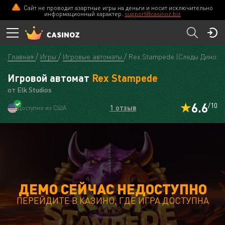
Сайт не проводит азартные игры на деньги и носит исключительно
информационный характер.
support@casinoz.biz
Главная
Игры
Игровые автоматы
Rex Stampede (Следы Диноза
Игровой автомат
Rex Stampede
от Elk Studios
6.6
/10
1 отзыв
Доступно из США
ДЕМО СЕЙЧАС НЕДОСТУПНО
ПЕРЕЙДИТЕ В КАЗИНО, ГДЕ ИГРА ДОСТУПНА