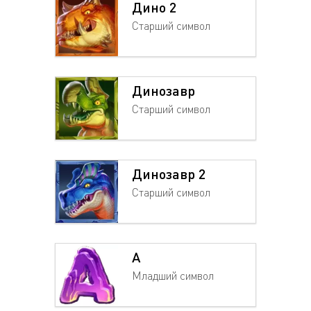
Дино 2
Старший символ
Динозавр
Старший символ
Динозавр 2
Старший символ
A
Младший символ