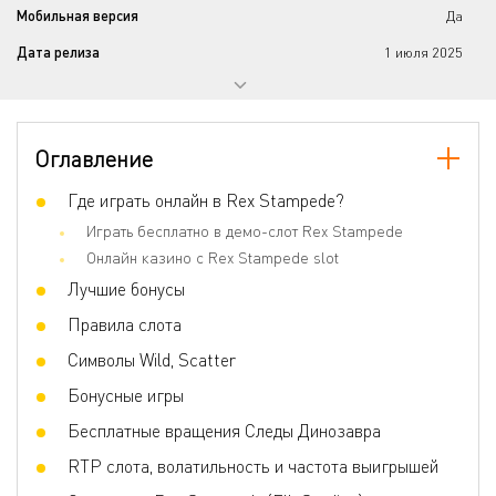
Мобильная версия
Да
Дата релиза
1 июля 2025
Прогрессивный джекпот
Нет
Количество барабанов
5
Оглавление
Количество линий
5184
Джокеры
Где играть онлайн в Rex Stampede?
Да
Играть бесплатно в демо-слот Rex Stampede
Скаттер
Да
Онлайн казино с Rex Stampede slot
Игра по равным шансам
Нет
Лучшие бонусы
Бонусные игры
Free Spins, Stacked Symbols, Buy
Правила слота
Feature, Wild Multiplier, Bonus Feature
Символы Wild, Scatter
Волатильность
Высокая
Бонусные игры
3D слот
Да
Бесплатные вращения Следы Динозавра
Респины
Нет
RTP слота, волатильность и частота выигрышей
Фриспины
Да