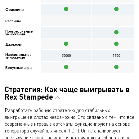
Фриспины
Респины
Прогрессивные
умножения
Джокеры
Максимальное
25000
1750
умножение
Бонусные игры
Стратегия: Как чаще выигрывать в
Rex Stampede
Разработать рабочую стратегию для стабильных
выигрышей в слотах невозможно. Это связано с тем, что все
современные игровые автоматы функционируют на основе
генератора случайных чисел (ГСЧ). Он не анализирует
предыдущие спины, не исключает символы из оборота и не