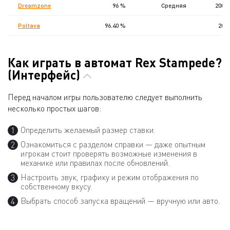
Dreamzone
96 %
Средняя
2000
Poltava
96.40 %
200
Как играть в автомат Rex Stampede?
(Интерфейс)
Перед началом игры пользователю следует выполнить
несколько простых шагов:
Определить желаемый размер ставки.
Ознакомиться с разделом справки — даже опытным
игрокам стоит проверять возможные изменения в
механике или правилах после обновлений.
Настроить звук, графику и режим отображения по
собственному вкусу.
Выбрать способ запуска вращений — вручную или авто.