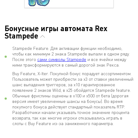
Бонусные игры автомата Rex
Stampede
Stampede Feature. Для активации функции необходимо,
чтобы как минимум 2 знака Stampede выпали в одном ряду.
После этого
сами символы Stampede
и все ячейки между
ними трансформируются в самый дорогой знак Рекса.
Buy Feature, X-Iter. Покупной бонус порадует ассортиментом.
Пользователь может приобрести за х3 от ставки увеличенный
шанс выпадения триггеров, за х10 гарантированное
появление 2 знаков Wild, в х25 обойдется Stampede feature.
Обычные фриспины оценены в х100 и х500 от бета (дорогая
версия имеет увеличенные шансы на бонусы). Во время
покупного бонуса действует стандартный показатель RTP.
Разработчики начали указывать точное значение процента
возврата, так как многие игроки отказывались играть в
слоты с Buy Feature из-за заниженного параметра.