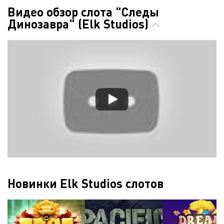
Видео обзор слота "Следы
Динозавра" (Elk Studios)
Новинки Elk Studios слотов