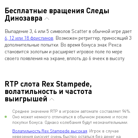
Бесплатные вращения Следы
Динозавра
Выпадение 3, 4 или 5 символов Scatter в обычной игре дает
6, 12 или 18 фриспинов
. Возможен ретриггер, приносящий 3
дополнительные попытки. Во время бонуса знак Рекса
становится золотым и расширяет игровое поле по мере
своего появления на экране, вплоть до 6 ячеек в высоту.
RTP слота Rex Stampede,
волатильность и частота
выигрышей
Среднее значение RTP в игровом автомате составляет 94%.
Оно может немного отличаться в обычном режиме и после
покупки бонуса. Однако колебания будут незначительными.
Волатильность Rex Stampede высокая
. Игрок в случае
невезения рискует очень быстро остаться без денег на