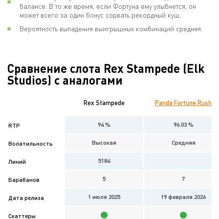
балансе. В то же время, если Фортуна ему улыбнется, он
может всего за один бонус сорвать рекордный куш.
Вероятность выпадения выигрышных комбинаций средняя.
Сравнение слота Rex Stampede (Elk
Studios) с аналогами
Rex Stampede
Panda Fortune Rush
94 %
96.03 %
RTP
Высокая
Средняя
Волатильность
5184
Линий
5
7
Барабанов
1 июля 2025
19 февраля 2026
Дата релиза
Скаттеры