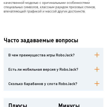
качественной моделью с оригинальными особенностями
специальных символов, классным раундом призовых спинов,
впечатляющей графикой и массой других достоинств.
Часто задаваемые вопросы
В чем преимущества игры RoboJack?
Игра RoboJack имеет простой интерфейс и понятные правила.
Есть ли мобильная версия у RoboJack?
Игра RoboJack доступна в браузере.
Сколько барабанов у слота RoboJack?
Игра RoboJack имеет 5 барабанов.
Плюсы
Минусы