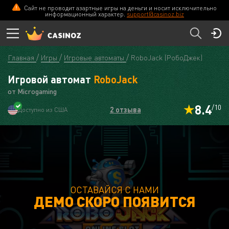
Сайт не проводит азартные игры на деньги и носит исключительно
информационный характер.
support@casinoz.biz
Главная
Игры
Игровые автоматы
RoboJack (РобоДжек)
Игровой автомат
RoboJack
от Microgaming
8.4
/10
2 отзыва
Доступно из США
ОСТАВАЙСЯ С НАМИ
ДЕМО СКОРО ПОЯВИТСЯ