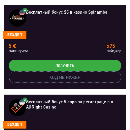
Бесплатный бонус $5 в казино Spinamba
БЕЗДЕП
5 €
x75
макс. сумма
вейджер
ПОЛУЧИТЬ
КОД НЕ НУЖЕН
Бесплатный бонус 5 евро за регистрацию в
AllRight Casino
БЕЗДЕП