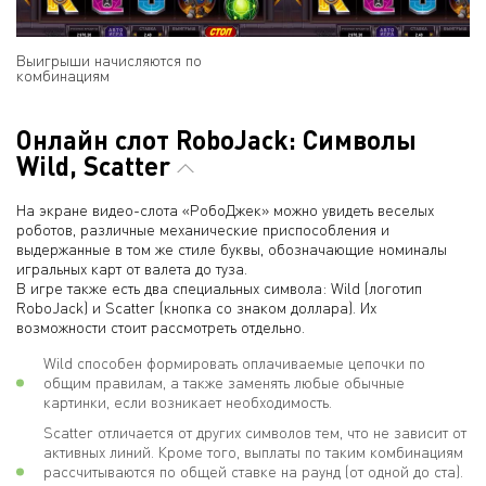
Выигрыши начисляются по
комбинациям
Онлайн слот RoboJack: Символы
Wild, Scatter
На экране видео-слота «РобоДжек» можно увидеть веселых
роботов, различные механические приспособления и
выдержанные в том же стиле буквы, обозначающие номиналы
игральных карт от валета до туза.
В игре также есть два специальных символа: Wild (логотип
RoboJack) и Scatter (кнопка со знаком доллара). Их
возможности стоит рассмотреть отдельно.
Wild способен формировать оплачиваемые цепочки по
общим правилам, а также заменять любые обычные
картинки, если возникает необходимость.
Scatter отличается от других символов тем, что не зависит от
активных линий. Кроме того, выплаты по таким комбинациям
рассчитываются по общей ставке на раунд (от одной до ста).