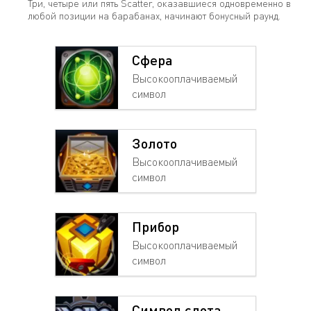
Три, четыре или пять Scatter, оказавшиеся одновременно в
любой позиции на барабанах, начинают бонусный раунд.
Сфера
Высокооплачиваемый
символ
Золото
Высокооплачиваемый
символ
Прибор
Высокооплачиваемый
символ
Символ слота