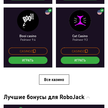
Booi casino
Cat Casino
Рейтинг 9.4
Рейтинг 9.3
CASINOZ
CASINOZ
ИГРАТЬ
ИГРАТЬ
Все казино
Лучшие бонусы для RoboJack