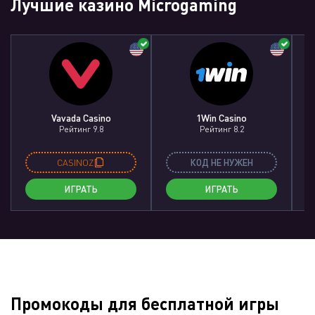
Лучшие казино Microgaming
Vavada Casino
1Win Casino
Рейтинг 9.8
Рейтинг 8.2
CASINOZ
КОД НЕ НУЖЕН
ИГРАТЬ
ИГРАТЬ
Промокоды для бесплатной игры