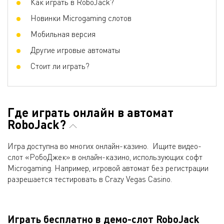
Как играть в RoboJack?
Новинки Microgaming слотов
Мобильная версия
Другие игровые автоматы
Стоит ли играть?
Где играть онлайн в автомат
RoboJack?
Игра доступна во многих онлайн-казино. Ищите видео-
слот «РобоДжек» в онлайн-казино, использующих софт
Microgaming. Например, игровой автомат без регистрации
разрешается тестировать в Crazy Vegas Casino.
Играть бесплатно в демо-слот RoboJack