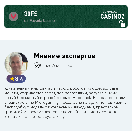
промокод
30FS
CASINOZ
от Vavada Casino
Мнение экспертов
Денис Анипченко
8.4
Удивительный мир фантастических роботов, кующих золотые
монеты, открывается перед пользователями, запускающими
новый бесплатный игровой автомат RoboJack. Его разработали
специалисты из Microgaming, представив на суд клиентов казино
бесподобную модель с интересными находками, прекрасной
графикой и прочими достоинствами. Оценить их вы сможете,
когда лично протестируете игру.