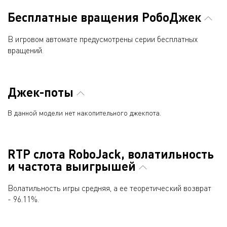
Бесплатные вращения РобоДжек
В игровом автомате предусмотрены серии бесплатных
вращений.
Джек-поты
В данной модели нет накопительного джекпота.
RTP слота RoboJack, волатильность
и частота выигрышей
Волатильность игры средняя, а ее теоретический возврат
- 96.11%.