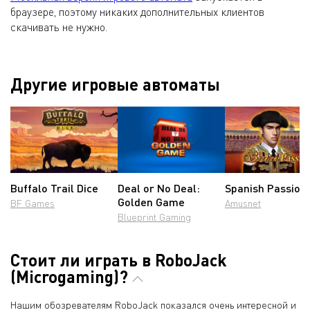
браузере, поэтому никаких дополнительных клиентов
скачивать не нужно.
Другие игровые автоматы
Buffalo Trail Dice
Deal or No Deal:
Spanish Passion
Golden Game
BF Games
Amusnet
Blueprint Gaming
Стоит ли играть в RoboJack
(Microgaming)?
Нашим обозревателям RoboJack показался очень интересной и