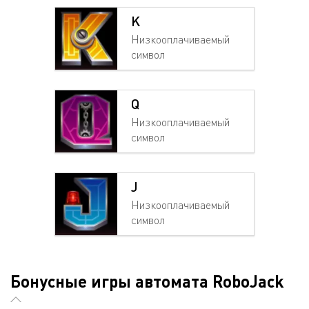
K
Низкооплачиваемый
символ
Q
Низкооплачиваемый
символ
J
Низкооплачиваемый
символ
Бонусные игры автомата RoboJack