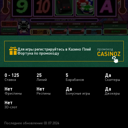
Для игры регистрируйтесь в Казино Плей
промокод
CASINOZ
Фортуна по промокоду
0 - 125
25
5
Да
Ставка
Линий
Барабанов
Скаттеры
Нет
Нет
Да
Да
Фриспины
Респины
Бонусные игры
Джокеры
Нет
3D-слот
Последнее обновление 03.07.2024