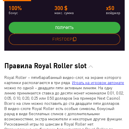
100%
300 $
x50
бонус
макс. сумма
вейджер
ПОЛУЧИТЬ
FIRSTDEP
Правила Royal Roller slot
Royal Roller – пятибарабанный видео-слот, на экране которого
картинки располагаются в три ряда.
Играть на игровом автомате
можно по одной – двадцати пяти активным линиям. На одну
линию принимается ставка до десяти монет номиналом 0.01, 0.02,
0.05, 0.10, 0.20, 0.25 или 0.50 долларов (на примере Next Casino).
Всего на спин можно поставить до ста двадцати пяти долларов.
В видео-слоте Royal Roller есть особые символы, бонусный
раунд в виде бесплатных спинов с дополнительными
возможностями, экстра множители и некоторые другие функции.
Рискованной игры по шансам в Royal Roller нет.