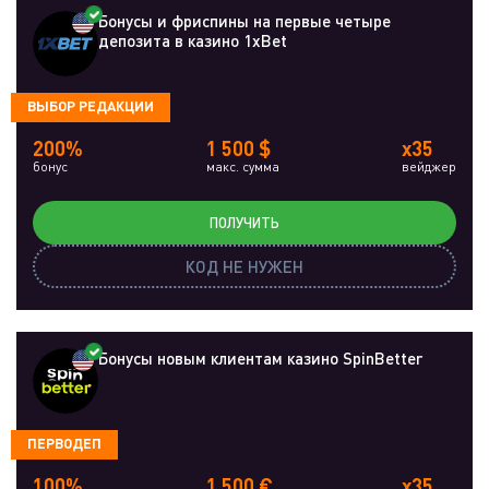
Бонусы и фриспины на первые четыре
депозита в казино 1xBet
ВЫБОР РЕДАКЦИИ
200%
1 500 $
x35
бонус
макс. сумма
вейджер
ПОЛУЧИТЬ
КОД НЕ НУЖЕН
Бонусы новым клиентам казино SpinBetter
ПЕРВОДЕП
100%
1 500 €
x35