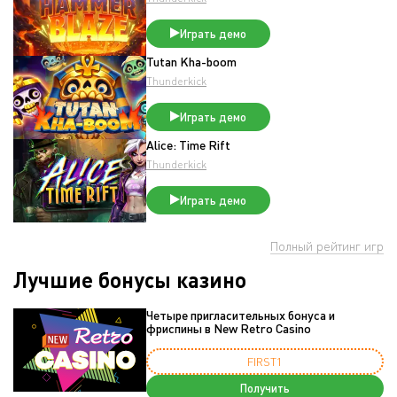
Играть демо
Tutan Kha-boom
Thunderkick
Играть демо
Alice: Time Rift
Thunderkick
Играть демо
Полный рейтинг игр
Лучшие бонусы казино
Четыре пригласительных бонуса и
фриспины в New Retro Casino
FIRST1
Получить