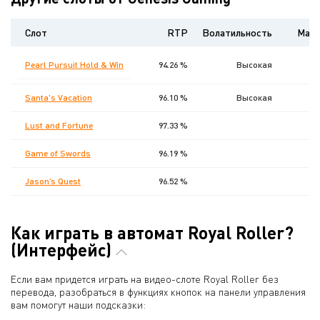
Слот
RTP
Волатильность
Maxw
Pearl Pursuit Hold & Win
94.26 %
Высокая
3
Santa's Vacation
96.10 %
Высокая
6
Lust and Fortune
97.33 %
Game of Swords
96.19 %
Jason’s Quest
96.52 %
1
Как играть в автомат Royal Roller?
(Интерфейс)
Если вам придется играть на видео-слоте Royal Roller без
перевода, разобраться в функциях кнопок на панели управления
вам помогут наши подсказки: