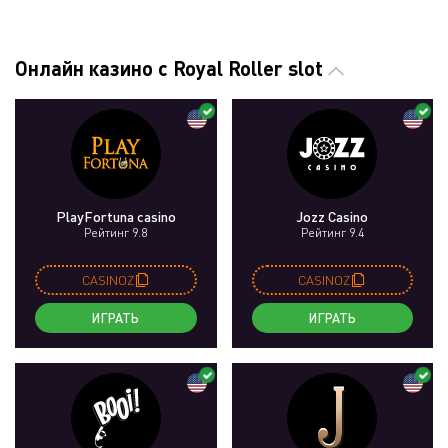
Онлайн казино с Royal Roller slot
PlayFortuna casino
Jozz Casino
Рейтинг 9.8
Рейтинг 9.4
CASINOZ
CASINOZ
ИГРАТЬ
ИГРАТЬ