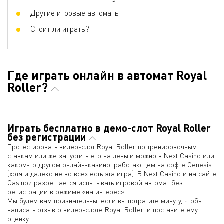
Другие игровые автоматы
Стоит ли играть?
Где играть онлайн в автомат Royal
Roller?
Играть бесплатно в демо-слот Royal Roller
без регистрации
Протестировать видео-слот Royal Roller по тренировочным
ставкам или же запустить его на деньги можно в Next Casino или
каком-то другом онлайн-казино, работающем на софте Genesis
(хотя и далеко не во всех есть эта игра). В Next Casino и на сайте
Casinoz разрешается испытывать игровой автомат без
регистрации в режиме «на интерес».
Мы будем вам признательны, если вы потратите минуту, чтобы
написать отзыв о видео-слоте Royal Roller, и поставите ему
оценку.