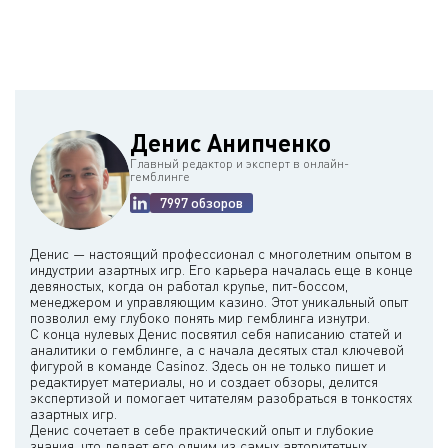
Результаты игр не представляется возможным просчитать. Вы
можете подключить системы ставок, но повысить RTP с их
помощью не получится. Конечный результат будет зависеть от
везения. Информация о возврате, волатильности и выигрышах
доступна в обзорах на Casinoz.
Денис Анипченко
Главный редактор и эксперт в онлайн-
гемблинге
7997 обзоров
Денис — настоящий профессионал с многолетним опытом в
индустрии азартных игр. Его карьера началась еще в конце
девяностых, когда он работал крупье, пит-боссом,
менеджером и управляющим казино. Этот уникальный опыт
позволил ему глубоко понять мир гемблинга изнутри.
С конца нулевых Денис посвятил себя написанию статей и
аналитики о гемблинге, а с начала десятых стал ключевой
фигурой в команде Casinoz. Здесь он не только пишет и
редактирует материалы, но и создает обзоры, делится
экспертизой и помогает читателям разобраться в тонкостях
азартных игр.
Денис сочетает в себе практический опыт и глубокие
знания, что делает его одним из самых авторитетных