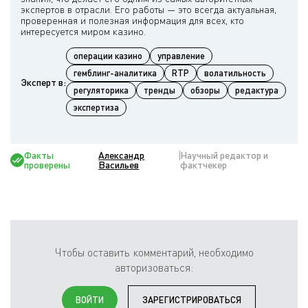
экспертов в отрасли. Его работы — это всегда актуальная,
проверенная и полезная информация для всех, кто
операции казино
управление
гемблинг-аналитика
RTP
волатильность
Эксперт в:
регуляторика
тренды
обзоры
редактура
экспертиза
Факты
Александр
Научный редактор и
проверены
Васильев
фактчекер
Чтобы оставить комментарий, необходимо
авторизоваться:
ВОЙТИ
ЗАРЕГИСТРИРОВАТЬСЯ