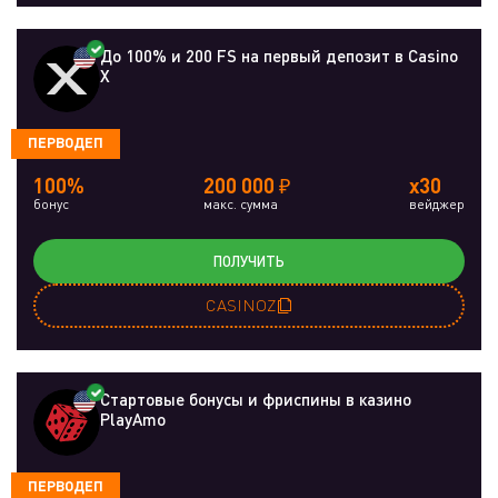
До 100% и 200 FS на первый депозит в Casino
X
ПЕРВОДЕП
100%
200 000 ₽
x30
бонус
макс. сумма
вейджер
ПОЛУЧИТЬ
CASINOZ
Стартовые бонусы и фриспины в казино
PlayAmo
ПЕРВОДЕП