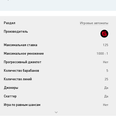
Раздел
Игровые автоматы
Производитель
Максимальная ставка
125
Максимальное умножение
1000 : 1
Прогрессивный джекпот
Нет
Количество барабанов
5
Количество линий
25
Джокеры
Да
Скаттер
Да
Игра по равным шансам
Нет
Бонусные игры
Yes