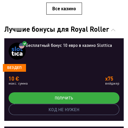
Все казино
Лучшие бонусы для Royal Roller
Бесплатный бонус 10 евро в казино Slottica
БЕЗДЕП
10 €
x75
макс. сумма
вейджер
ПОЛУЧИТЬ
КОД НЕ НУЖЕН